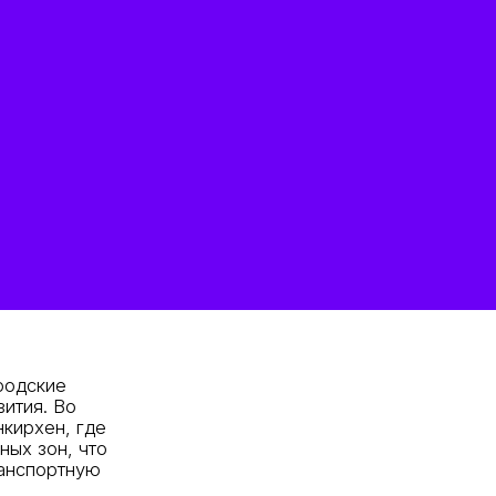
родские
ития. Во
кирхен, где
ных зон, что
ранспортную