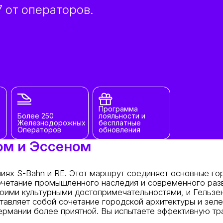
 от операторов.
Программа
Более 250
лояльности и
Железнодорожных
бесплатные
Операторов
обновления
ом и Эссеном
иях S-Bahn и RE. Этот маршрут соединяет основные го
четание промышленного наследия и современного разв
оими культурными достопримечательностями, и Гельзен
авляет собой сочетание городской архитектуры и зеле
ермании более приятной. Вы испытаете эффективную т