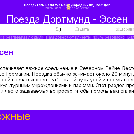
Победитель: Развитие Международных Ж/Д поездок
2024 Global Recognition Award
Поезда Дортмунд - Эссен
1
Дата
Добави
ка реальными людьми
Нам доверяют клиенты
100% безопасно
Бил
сен
спечивает важное соединение в Северном Рейне-Вест
це Германии. Поездка обычно занимает около 20 минут
 своей впечатляющей футбольной культурой и промышле
 культурными учреждениями и парками. Этот раздел пр
 и часто задаваемых вопросах, чтобы помочь вам спла
ожные