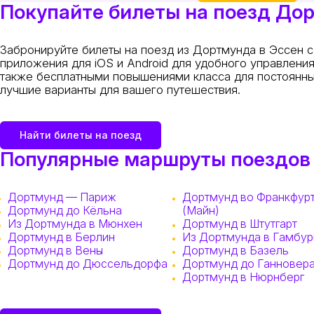
Покупайте билеты на поезд Дорт
Забронируйте билеты на поезд из Дортмунда в Эссен с
приложения для iOS и Android для удобного управлени
также бесплатными повышениями класса для постоянных
лучшие варианты для вашего путешествия.
Найти билеты на поезд
Популярные маршруты поездов
Дортмунд — Париж
Дортмунд во Франкфур
Дортмунд до Кёльна
(Майн)
Из Дортмунда в Мюнхен
Дортмунд в Штутгарт
Дортмунд в Берлин
Из Дортмунда в Гамбур
Дортмунд в Вены
Дортмунд в Базель
Дортмунд до Дюссельдорфа
Дортмунд до Ганновер
Дортмунд в Нюрнберг