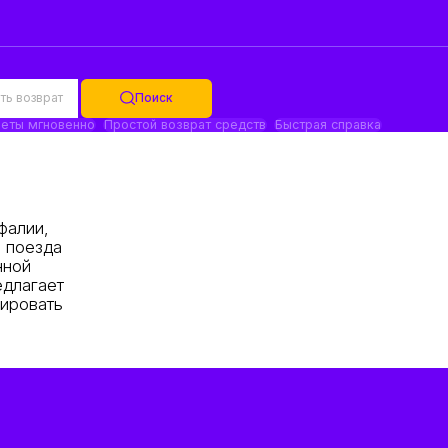
ть возврат
Поиск
еты мгновенно
Простой возврат средств
Быстрая справка
фалии,
, поезда
нной
едлагает
нировать