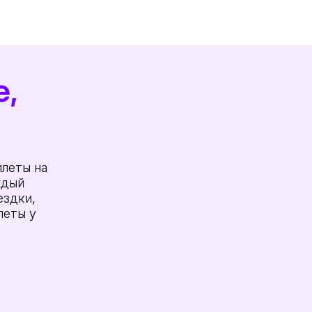
е,
леты на
ждый
ездки,
леты у