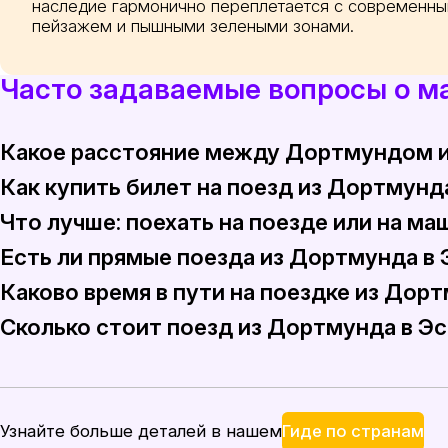
наследие гармонично переплетается с современн
пейзажем и пышными зелеными зонами.
Часто задаваемые вопросы о м
Какое расстояние между Дортмундом и
Как купить билет на поезд из Дортмунд
Расстояние, покрываемое поездом от Дортмунда до Эс
Что лучше: поехать на поезде или на м
Купить билет на поезд из Дортмунда в Эссен просто, и
Есть ли прямые поезда из Дортмунда в
Поездка на поезде часто более эффективна благодаря 
Каково время в пути на поездке из Дор
Да, из Дортмунда в Эссен есть прямые поезда. Эти по
Сколько стоит поезд из Дортмунда в Э
Поездка на поезде из Дортмунда в Эссен обычно занима
Поезд из Дортмунда в Эссен стоит от 9 до 14 евро за 
Гиде по странам
Узнайте больше деталей в нашем