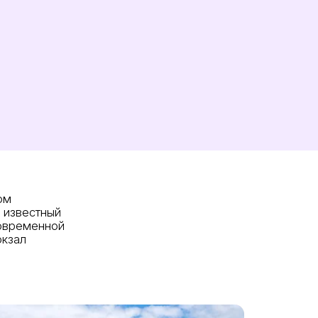
ом
, известный
современной
окзал