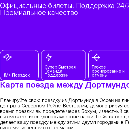
Официальные билеты. Поддержка 24/7
Премиальное качество
Супер Быстрая
Гибкое
Команда
бронирование и
1M+ Поездок
Поддержки
отмены
Карта поезда между Дортмунд
Планируйте свою поездку из Дортмунда в Эссен на лин
центры в Северном Рейне-Вестфалии, демонстрируя со
время поездки вы проедете через Бохум, известный св
вы сможете исследовать местные парки. Пейзаж предст
делает вашу поездку между этими двумя городами в Г
систему, известную в Германии.