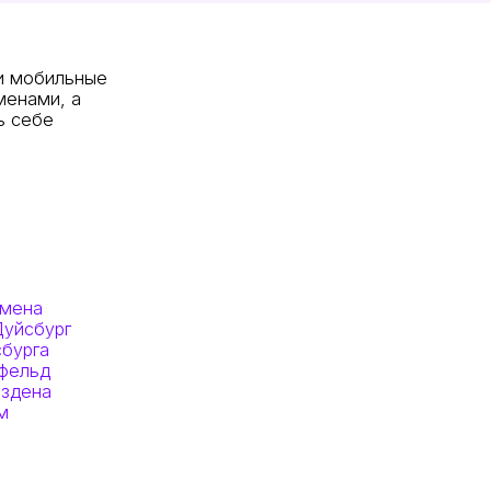
 и мобильные
менами, а
ь себе
емена
Дуйсбург
сбурга
ефельд
ездена
м