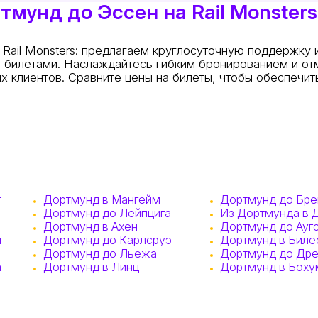
мунд до Эссен на Rail Monsters
 Rail Monsters: предлагаем круглосуточную поддержку
я билетами. Наслаждайтесь гибким бронированием и от
 клиентов. Сравните цены на билеты, чтобы обеспечит
т
Дортмунд в Мангейм
Дортмунд до Бр
Дортмунд до Лейпцига
Из Дортмунда в 
Дортмунд в Ахен
Дортмунд до Ауг
г
Дортмунд до Карлсруэ
Дортмунд в Бил
Дортмунд до Льежа
Дортмунд до Др
а
Дортмунд в Линц
Дортмунд в Боху