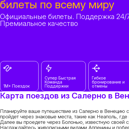
билеты по всему миру
Официальные билеты. Поддержка 24/7
Премиальное качество
Супер Быстрая
Гибкое
Команда
бронирование и
1M+ Поездок
Поддержки
отмены
Карта поездов из Салерно в Ве
Планируйте ваше путешествие из Салерно в Венецию с 
пройдет через знаковые места, такие как Неаполь, где
Далее вы проедете через Болонью, известную своей с
Наслаждайтесь живописными видами Аппенины и побер