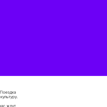
 Поездка
культуру.
вас ждут