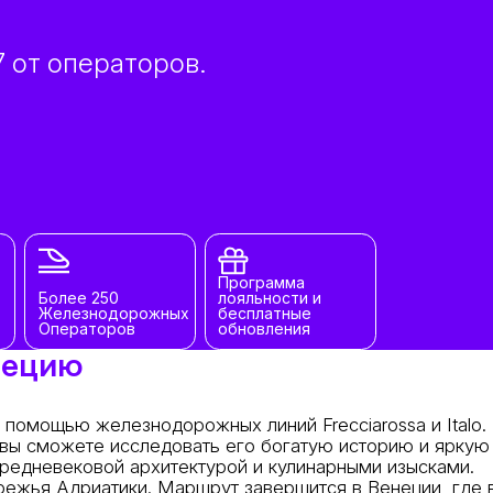
 от операторов.
Программа
Более 250
лояльности и
Железнодорожных
бесплатные
Операторов
обновления
нецию
помощью железнодорожных линий Frecciarossa и Italo.
 вы сможете исследовать его богатую историю и яркую 
редневековой архитектурой и кулинарными изысками.
ежья Адриатики. Маршрут завершится в Венеции, где 