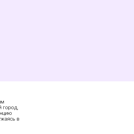
им
 город,
анцию
ужаясь в