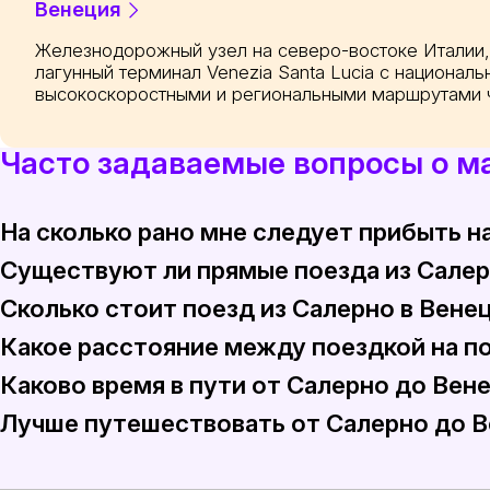
Венеция
Железнодорожный узел на северо-востоке Италии
лагунный терминал Venezia Santa Lucia с национал
высокоскоростными и региональными маршрутами 
Часто задаваемые вопросы о м
На сколько рано мне следует прибыть н
Существуют ли прямые поезда из Сале
Рекомендуется приезжать на вокзал как минимум за 20
Сколько стоит поезд из Салерно в Вене
Обычно нет прямых поездов из Салерно в Венецию. Пут
Какое расстояние между поездкой на п
Поезд из Салерно в Венецию стоит от €45 до €70 за би
Каково время в пути от Салерно до Вен
Расстояние, пройденное поездом от Салерно до Венеци
Лучше путешествовать от Салерно до В
Поездка на поезде от Салерно до Венеции обычно зани
Хотя поездка на машине предлагает гибкость, поезд п