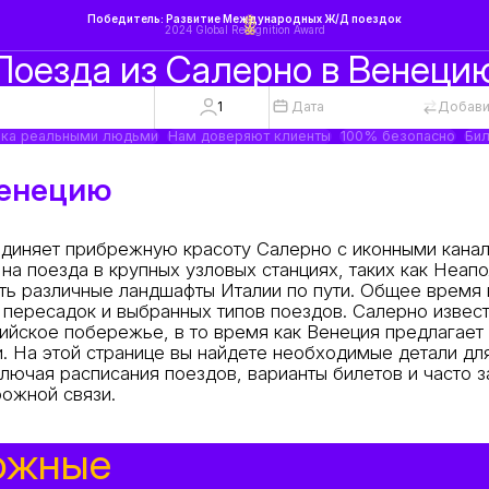
Победитель: Развитие Международных Ж/Д поездок
2024 Global Recognition Award
Поезда из Салерно в Венеци
1
Дата
Добави
ка реальными людьми
Нам доверяют клиенты
100% безопасно
Бил
Венецию
диняет прибрежную красоту Салерно с иконными кана
а поезда в крупных узловых станциях, таких как Неапо
ть различные ландшафты Италии по пути. Общее время 
т пересадок и выбранных типов поездов. Салерно извес
ийское побережье, в то время как Венеция предлагает
и. На этой странице вы найдете необходимые детали дл
лючая расписания поездов, варианты билетов и часто 
ожной связи.
ожные