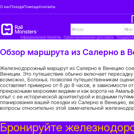
О нас
Поезда
Помощь
Контакты
Официальные билеты
Гарантированная доставка
Поддерж
Обзор маршрута из Салерно в 
Железнодорожный маршрут из Салерно в Венецию сое
Венеции. Это путешествие обычно включает пересадку н
возможно, Болонья, позволяя путешественникам оцени
составляет примерно от 6 до 8 часов, в зависимости о
прекрасными морскими видами и как ворота на Амальф
опыт с ее исторической архитектурой и водными путям
планирования вашей поездки из Салерно в Венецию, вк
вопросы относительно этой замечательной железнодор
Бронируйте железнодор