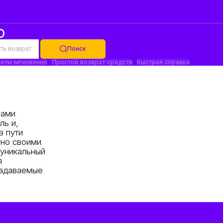
ю
ть возврат
Поиск
еты мгновенно
Простой возврат средств
Быстрая справка
лами
ль и,
в пути
тно своими
 уникальный
я
задаваемые