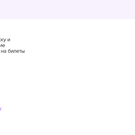
ку и
ие
 на билеты
у