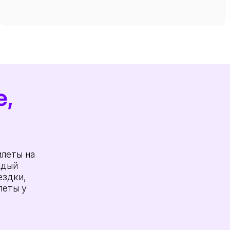
е,
леты на
ждый
ездки,
леты у