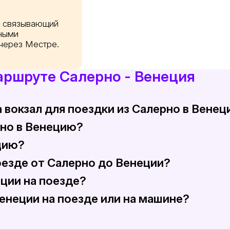
, связывающий
ьными
через Местре.
аршруте Салерно - Венеция
а вокзал для поездки из Салерно в Вене
рно в Венецию?
-30 минут до запланированного отправления из Салерно
цию?
ешественникам, как правило, необходимо делать пере
оезде от Салерно до Венеции?
лет в стандартном классе. Цены могут колебаться в за
еции на поезде?
и, составляет примерно 700 километров, показывая кра
енеции на поезде или на машине?
мает от 6 до 8 часов, в зависимости от выбранного ма
редоставляет беззаботную альтернативу, избегая пробо