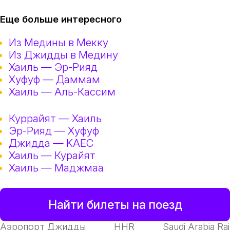
Еще больше интересного
Из Медины в Мекку
Из Джидды в Медину
Хаиль — Эр-Рияд
Хуфуф — Даммам
Хаиль — Аль-Кассим
Куррайят — Хаиль
Эр-Рияд — Хуфуф
Джидда — KAEC
Хаиль — Курайят
Хаиль — Маджмаа
Найти билеты на поезд
Аэропорт Джидды
HHR
Saudi Arabia Ra