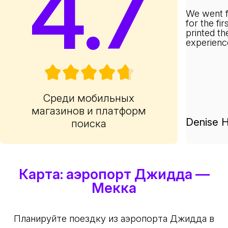
4.7
We went f
for the fi
printed th
experienc
Среди мобильных
магазинов и платформ
Denise H
поиска
Карта: аэропорт Джидда —
Мекка
Планируйте поездку из аэропорта Джидда в