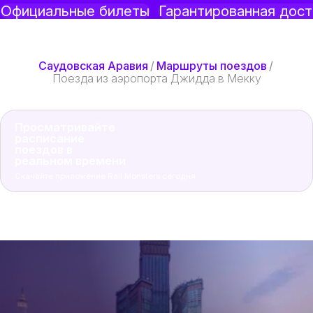
Официальные билеты
Гарантированная дост
Саудовская Аравия
/
Маршруты поездов
/
Поезда из аэропорта Джидда в Мекку
Просматривайте
расписание
поездов в
реальном времени
Скачайте приложение Rail Monsters сегодня