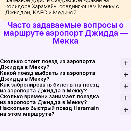
железной дороги Саудовской Аравии на
коридоре Харамейн, соединяющем Мекку с
Джиддой, KAEC и Мединой.
Часто задаваемые вопросы о
маршруте аэропорт Джидда —
Мекка
Сколько стоит поезд из аэропорта
Джидда в Мекку?
Какой поезд выбрать из аэропорта
Тарифы Haramain в одну сторону на маршруте аэро
Джидда в Мекку?
Как забронировать билеты на поезд
Следуйте на высокоскоростном поезде Haramain 
из аэропорта Джидда в Мекку?
Сколько времени занимает поездка
Вы можете забронировать билеты Haramain онлайн 
из аэропорта Джидда в Мекку?
Насколько быстрый поезд Haramain
Типичное время в пути на поезде Haramain между
на этом маршруте?
Сеть Haramain обеспечивает скорость линий до 30