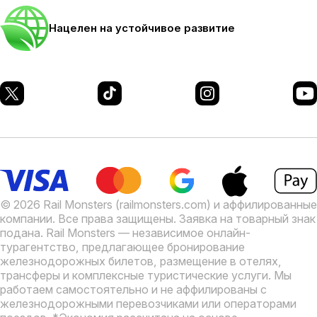
Нацелен на устойчивое развитие
© 2026 Rail Monsters (railmonsters.com) и аффилированные
компании. Все права защищены. Заявка на товарный знак
подана.
Rail Monsters — независимое онлайн-
турагентство, предлагающее бронирование
железнодорожных билетов, размещение в отелях,
трансферы и комплексные туристические услуги. Мы
работаем самостоятельно и не аффилированы с
железнодорожными перевозчиками или операторами