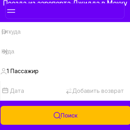
Поезда из аэропорта Джидда в Мекку
1
Пассажир
Дата
Добавить возврат
Поиск