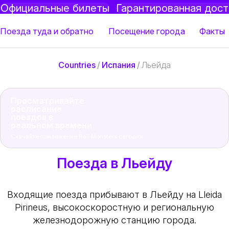
Официальные билеты
Гарантированная дост
Поезда туда и обратно
Посещение города
Факты
Countries
/
Испания
/
Льейда
Просматривайте
расписание
поездов в
реальном времени
Скачайте приложение Rail Monsters сегодня
Поезда в Льейду
Входящие поезда прибывают в Льейду на Lleida
Pirineus, высокоскоростную и региональную
железнодорожную станцию города.