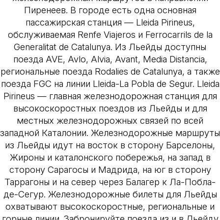
Пиренеев. В городе есть одна основная
пассажирская станция — Lleida Pirineus,
обслуживаемая Renfe Viajeros и Ferrocarrils de la
Generalitat de Catalunya. Из Льейды доступны
поезда AVE, Avlo, Alvia, Avant, Media Distancia,
региональные поезда Rodalies de Catalunya, а также
поезда FGC на линии Lleida-La Pobla de Segur. Lleida
Pirineus — главная железнодорожная станция для
высокоскоростных поездов из Льейды и для
местных железнодорожных связей по всей
западной Каталонии. Железнодорожные маршруты
из Льейды идут на восток в сторону Барселоны,
Жироны и каталонского побережья, на запад в
сторону Сарагосы и Мадрида, на юг в сторону
Таррагоны и на север через Балагер к Ла-Побла-
де-Сегур. Железнодорожные билеты для Льейды
охватывают высокоскоростные, региональные и
горные линии. Забронируйте поезда из и в Льейду