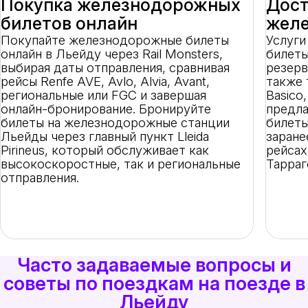
Покупка железнодорожных
Дост
билетов онлайн
желе
Покупайте железнодорожные билеты
Услуг
онлайн в Льейду через Rail Monsters,
билеты
выбирая даты отправления, сравнивая
резерва
рейсы Renfe AVE, Avlo, Alvia, Avant,
также 
региональные или FGC и завершая
Basico,
онлайн-бронирование. Бронируйте
предла
билеты на железнодорожные станции
билеты
Льейды через главный пункт Lleida
заране
Pirineus, который обслуживает как
рейсах
высокоскоростные, так и региональные
Тарраг
отправления.
Часто задаваемые вопросы и
советы по поездкам на поезде в
Льейду