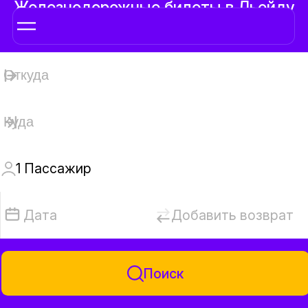
Железнодорожные билеты в Льейду
1
Пассажир
Дата
Добавить возврат
Поиск