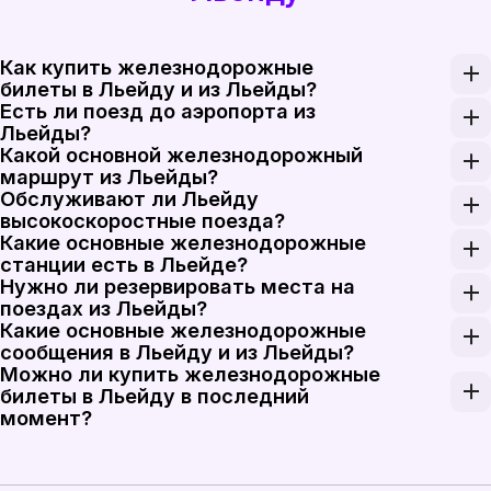
Как купить железнодорожные
билеты в Льейду и из Льейды?
Есть ли поезд до аэропорта из
Бронируйте железнодорожные билеты в Льейду и из
Льейды?
Какой основной железнодорожный
У Льейды нет отдельного железнодорожного сообще
маршрут из Льейды?
Обслуживают ли Льейду
Основной высокоскоростной маршрут из Льейды — э
высокоскоростные поезда?
Какие основные железнодорожные
Да. Lleida Pirineus обслуживается высокоскорост
станции есть в Льейде?
Нужно ли резервировать места на
Lleida Pirineus — главная пассажирская станция Л
поездах из Льейды?
Какие основные железнодорожные
Резервирование мест обязательно на рейсах Renfe 
сообщения в Льейду и из Льейды?
Можно ли купить железнодорожные
Льейда соединена с Барселоной примерно за 1 час
билеты в Льейду в последний
момент?
Билеты на региональные поезда из Льейды в после