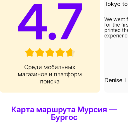
4.7
Tokyo to 
We went f
for the fi
printed th
experienc
Среди мобильных
магазинов и платформ
Denise H
поиска
Карта маршрута Мурсия —
Бургос