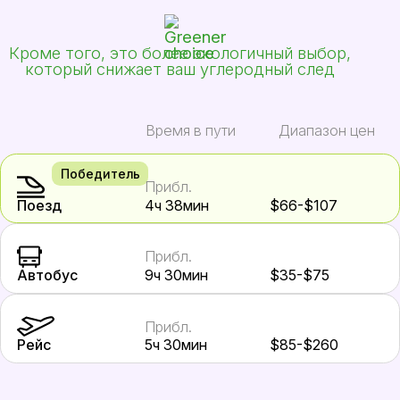
Кроме того, это более экологичный выбор,
который снижает ваш углеродный след
Время в пути
Диапазон цен
Победитель
Прибл.
Поезд
4ч 38мин
$66-$107
Прибл.
Автобус
9ч 30мин
$35-$75
Прибл.
Рейс
5ч 30мин
$85-$260