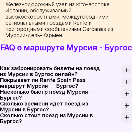
Железнодорожный узел на юго-востоке
Испании, обслуживаемый
высокоскоростными, междугородними,
региональными поездами Renfe и
пригородными сообщениями Cercanias из
Мурсии-дель-Кармен.
FAQ о маршруте Мурсия - Бургос
Как забронировать билеты на поезд
из Мурсии в Бургос онлайн?
Покрывает ли Renfe Spain Pass
Бронируйте билеты на поезд Мурсия — Бургос на Ra
маршрут Мурсия — Бургос?
Насколько быстр поезд Мурсия —
Renfe Spain Pass можно использовать на соответс
Бургос?
Сколько времени идёт поезд из
Поезда AVE, используемые на участке Мурсия — М
Мурсии в Бургос?
Сколько стоит поезд из Мурсии в
Самые быстрые маршруты Мурсия — Бургос занимаю
Бургос?
Стоимость билетов на поезд Мурсия — Бургос в од