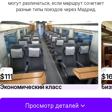
могут различаться, если маршрут сочетает
разные типы поездов через Мадрид.
От
От
$111
$1
Экономический класс
Биз
Просмотр деталей