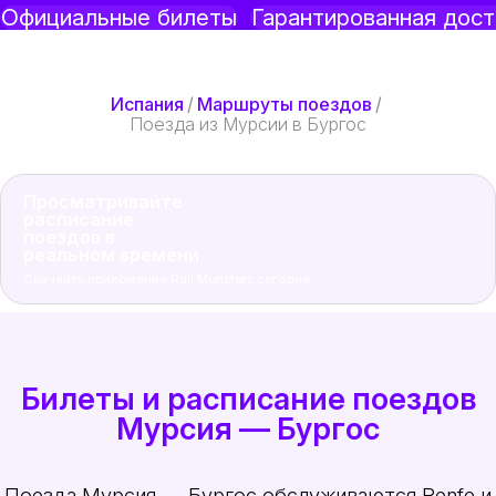
Официальные билеты
Гарантированная дост
Испания
/
Маршруты поездов
/
Поезда из Мурсии в Бургос
Просматривайте
расписание
поездов в
реальном времени
Скачайте приложение Rail Monsters сегодня
Билеты и расписание поездов
Мурсия — Бургос
Поезда Мурсия — Бургос обслуживаются Renfe и