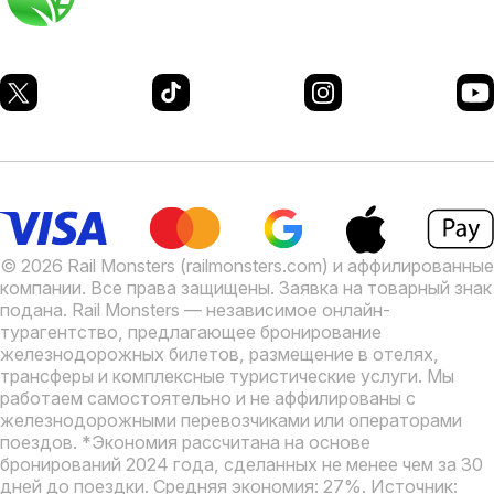
© 2026 Rail Monsters (railmonsters.com) и аффилированные
компании. Все права защищены. Заявка на товарный знак
подана.
Rail Monsters — независимое онлайн-
турагентство, предлагающее бронирование
железнодорожных билетов, размещение в отелях,
трансферы и комплексные туристические услуги. Мы
работаем самостоятельно и не аффилированы с
железнодорожными перевозчиками или операторами
поездов.
*Экономия рассчитана на основе
бронирований 2024 года, сделанных не менее чем за 30
дней до поездки. Средняя экономия: 27%. Источник: