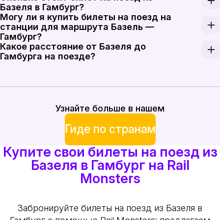
Базеля в Гамбург?
Могу ли я купить билеты на поезд на
Поезд из Базеля в Гамбург стоит от 120 до 160 е
станции для маршрута Базель —
Гамбург?
Какое расстояние от Базеля до
Да, вы можете купить билеты на поезд на станции
Гамбурга на поезде?
Расстояние между Базелем и Гамбургом на поезд
Узнайте больше в нашем
Гиде по странам
Купите свои билеты на поезд из
Базеля в Гамбург на Rail
Monsters
Забронируйте билеты на поезд из Базеля в