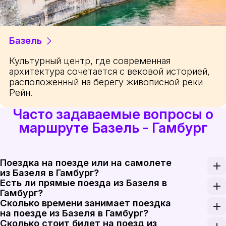
Базель
Культурный центр, где современная
архитектура сочетается с вековой историей,
расположенный на берегу живописной реки
Рейн.
Часто задаваемые вопросы о
маршруте Базель - Гамбург
Поездка на поезде или на самолете
из Базеля в Гамбург?
Есть ли прямые поезда из Базеля в
Хотя полеты могут быть быстрее по времени в во
Гамбург?
Сколько времени занимает поездка
Да, есть прямые поезда из Базеля в Гамбург, что 
на поезде из Базеля в Гамбург?
Сколько стоит билет на поезд из
Поездка на поезде из Базеля в Гамбург обычно за