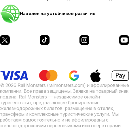
Нацелен на устойчивое развитие
© 2026 Rail Monsters (railmonsters.com) и аффилированные
компании. Все права защищены. Заявка на товарный знак
подана.
Rail Monsters — независимое онлайн-
турагентство, предлагающее бронирование
железнодорожных билетов, размещение в отелях,
трансферы и комплексные туристические услуги. Мы
работаем самостоятельно и не аффилированы с
железнодорожными перевозчиками или операторами