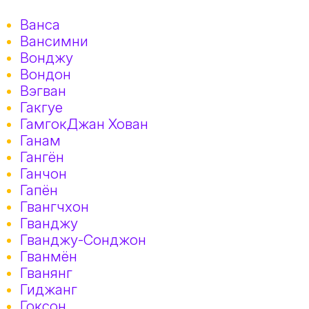
Ванса
Вансимни
Вонджу
Вондон
Вэгван
Гакгye
ГамгокДжан Хован
Ганам
Гангён
Ганчон
Гапён
Гвангчхон
Гванджу
Гванджу-Сонджон
Гванмён
Гванянг
Гиджанг
Гоксон