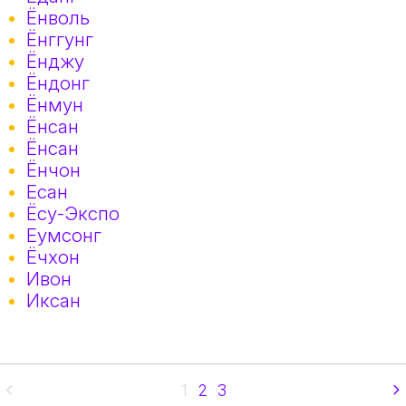
Ёнволь
Ёнггунг
Ёнджу
Ёндонг
Ёнмун
Ёнсан
Ёнсан
Ёнчон
Есан
Ёсу-Экспо
Еумсонг
Ёчхон
Ивон
Иксан
1
2
3