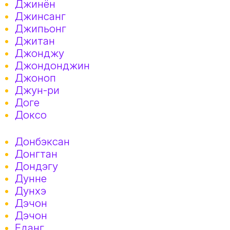
Джинён
Джинсанг
Джипьонг
Джитан
Джонджу
Джондонджин
Джоноп
Джун-ри
Доге
Доксо
Донбэксан
Донгтан
Дондэгу
Дунне
Дунхэ
Дэчон
Дэчон
Еданг