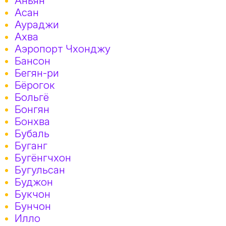
Аньян
Асан
Аураджи
Ахва
Аэропорт Чхонджу
Бансон
Бегян-ри
Бёрогок
Больгё
Бонгян
Бонхва
Бубаль
Буганг
Бугёнгчхон
Бугульсан
Буджон
Букчон
Бунчон
Илло