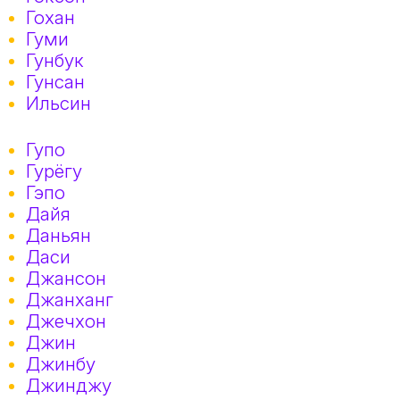
Гохан
Гуми
Гунбук
Гунсан
Ильсин
Гупо
Гурёгу
Гэпо
Дайя
Даньян
Даси
Джансон
Джанханг
Джечхон
Джин
Джинбу
Джинджу