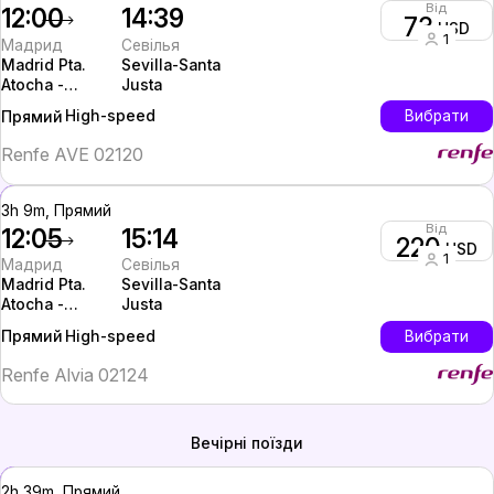
Від
12:00
14:39
73
USD
1
Мадрид
Севілья
Madrid Pta.
Sevilla-Santa
Atocha -
Justa
Almudena
High-speed
Вибрати
Прямий
Grandes
Renfe AVE 02120
3h 9m, Прямий
Від
12:05
15:14
220
USD
1
Мадрид
Севілья
Madrid Pta.
Sevilla-Santa
Atocha -
Justa
Almudena
High-speed
Вибрати
Прямий
Grandes
Renfe Alvia 02124
Вечірні поїзди
2h 39m, Прямий