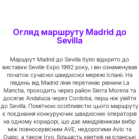
Огляд маршруту Madrid до
Sevilla
Маршрут Madrid до Sevilla було відкрито до
виставки Seville Expo 1992 року, і він ознаменував
початок сучасної швидкісної мережі Іспанії. На
південь від Madrid лінія перетинає рівнини La
Mancha, проходить через район Sierra Morena та
досягає Andalucia через Cordoba, перш ніж увійти
до Sevilla. Помітною особливістю цього маршруту
є поєднання конкуруючих швидкісних операторів
на одному коридорі, що дає мандрівникам вибір
між повносервісним AVE, недорогими Avlo та
Ouigo, а також Iryo. Більшість квитків на іспанські