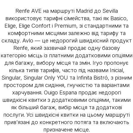
Renfe AVE на маршруті Madrid до Sevilla
використовує тарифні сімейства, такі як Basico,
Elige, Elige Confort і Premium, зі стандартними та
комфортними місцями залежно від тарифу та
складу. Avlo — це недорогий швидкісний продукт
Renfe, який зазвичай продає одну базову
категорію місць із платними додатковими опціями
для багажу, вибору місця та змін. Iryo пропонує
кілька типів тарифів, часто під назвами Inicial,
Singular, Singular Only YOU та Infinita Bistró, з різним
простором для сидіння, гнучкістю та варіантами
харчування. Ouigo Espana продає недорогі
швидкісні квитки з додатковими опціями, такими
як більший багаж, вибір місця та додаткові
послуги. Усі швидкісні квитки на цьому маршруті
прив'язані до конкретного потяга та включають
призначене місце.