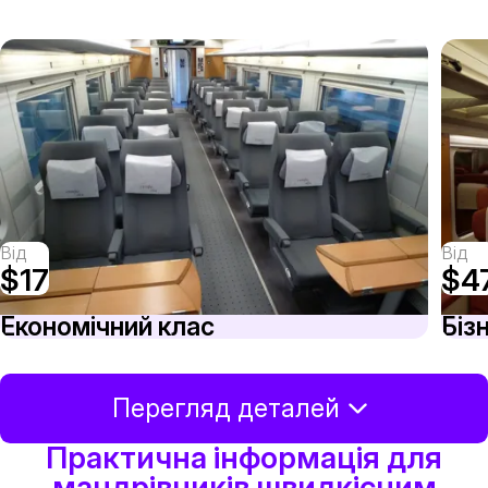
Від
Від
$17
$4
Економічний клас
Біз
Перегляд деталей
Практична інформація для
мандрівників швидкісним