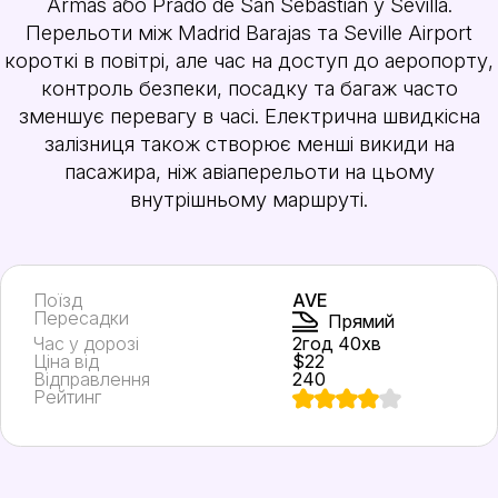
Armas або Prado de San Sebastian у Sevilla.
Перельоти між Madrid Barajas та Seville Airport
короткі в повітрі, але час на доступ до аеропорту,
контроль безпеки, посадку та багаж часто
зменшує перевагу в часі. Електрична швидкісна
залізниця також створює менші викиди на
пасажира, ніж авіаперельоти на цьому
внутрішньому маршруті.
Поїзд
AVE
Пересадки
Прямий
Час у дорозі
2год 40хв
Ціна від
$22
Відправлення
240
Рейтинг