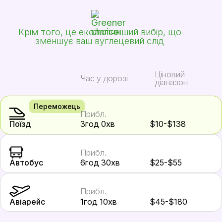
Крім того, це екологічніший вибір, що
зменшує ваш вуглецевий слід
Ціновий
Час у дорозі
діапазон
Переможець
Прибл.
Поїзд
3год 0хв
$10-$138
Прибл.
Автобус
6год 30хв
$25-$55
Прибл.
Авіарейс
1год 10хв
$45-$180