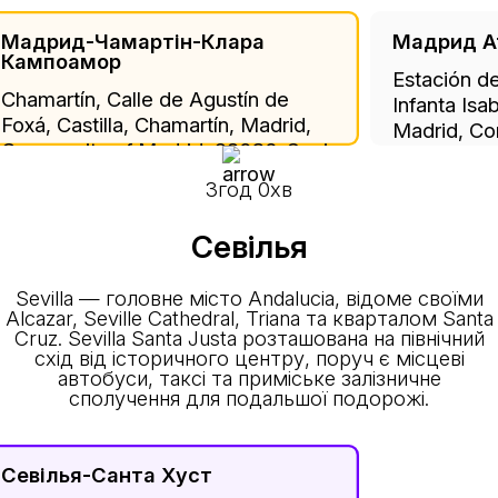
Мадрид-Чамартін-Клара
Мадрид А
Кампоамор
Estación de
Chamartín, Calle de Agustín de
Infanta Isa
Foxá, Castilla, Chamartín, Madrid,
Madrid, Co
Community of Madrid, 28036, Spain
28014, Spa
3год 0хв
Севілья
Sevilla — головне місто Andalucia, відоме своїми
Alcazar, Seville Cathedral, Triana та кварталом Santa
Cruz. Sevilla Santa Justa розташована на північний
схід від історичного центру, поруч є місцеві
автобуси, таксі та приміське залізничне
сполучення для подальшої подорожі.
Севілья-Санта Хуст