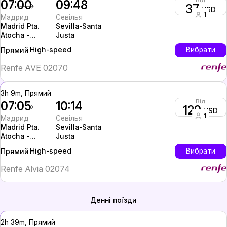
Від
07:00
09:48
37
USD
1
Мадрид
Севілья
Madrid Pta.
Sevilla-Santa
Atocha -
Justa
Almudena
High-speed
Вибрати
Прямий
Grandes
Renfe AVE 02070
3h 9m, Прямий
Від
07:05
10:14
129
USD
1
Мадрид
Севілья
Madrid Pta.
Sevilla-Santa
Atocha -
Justa
Almudena
High-speed
Вибрати
Прямий
Grandes
Renfe Alvia 02074
Денні поїзди
2h 39m, Прямий