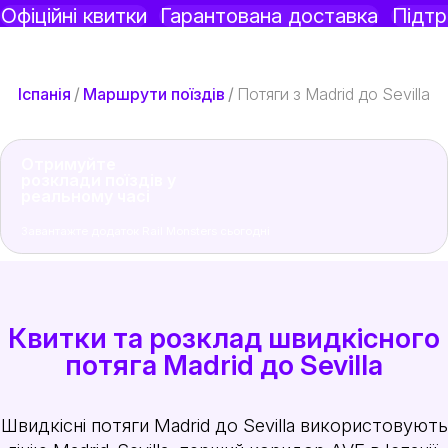
Офіційні квитки
Гарантована доставка
Підт
Іспанія
/
Маршрути поїздів
/
Потяги з Madrid до Sevilla
Отримуйте
розклади поїздів у
реальному часі
Завантажте додаток Rail Monsters сьогодні
Квитки та розклад швидкісного
потяга Madrid до Sevilla
Швидкісні потяги Madrid до Sevilla використовують