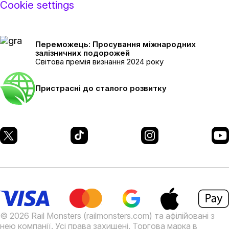
Cookie settings
Переможець: Просування міжнародних
залізничних подорожей
Світова премія визнання 2024 року
Пристрасні до сталого розвитку
© 2026 Rail Monsters (railmonsters.com) та афілійовані з
нею компанії. Усі права захищені. Торгова марка в