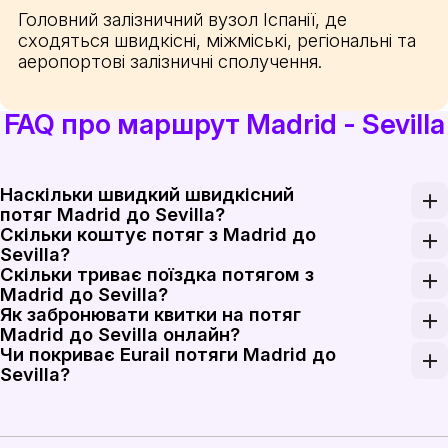
Головний залізничний вузол Іспанії, де
сходяться швидкісні, міжміські, регіональні та
аеропортові залізничні сполучення.
FAQ про маршрут Madrid - Sevilla
Наскільки швидкий швидкісний
потяг Madrid до Sevilla?
Скільки коштує потяг з Madrid до
Потяги AVE, Avlo, Iryo та Ouigo Espana на швидкісн
Sevilla?
Скільки триває поїздка потягом з
Квитки в один бік на швидкісний потяг Madrid до S
Madrid до Sevilla?
Як забронювати квитки на потяг
Найшвидші потяги Madrid до Sevilla долають шлях п
Madrid до Sevilla онлайн?
Чи покриває Eurail потяги Madrid до
Бронюйте квитки Madrid до Sevilla на Rail Monster
Sevilla?
Пас проїзду Eurail і Interrail дійсний на послуги 