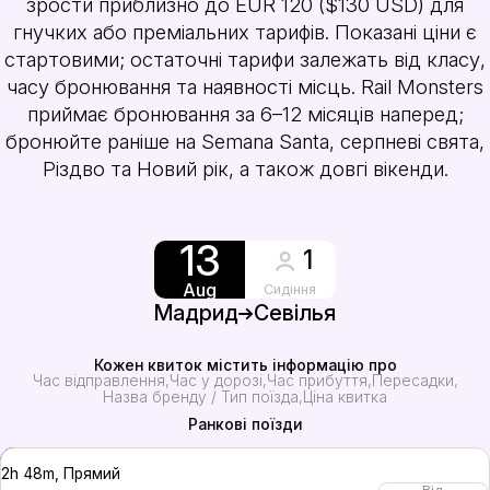
зрости приблизно до EUR 120 ($130 USD) для
гнучких або преміальних тарифів. Показані ціни є
стартовими; остаточні тарифи залежать від класу,
часу бронювання та наявності місць. Rail Monsters
приймає бронювання за 6–12 місяців наперед;
бронюйте раніше на Semana Santa, серпневі свята,
Різдво та Новий рік, а також довгі вікенди.
13
1
Aug
Сидіння
Мадрид
Севілья
Кожен квиток містить інформацію про
Час відправлення
Час у дорозі
Час прибуття
Пересадки
Назва бренду / Тип поїзда
Ціна квитка
Ранкові поїзди
2h 48m, Прямий