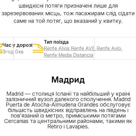
швидкісні потяги призначені лише для
зарезервованих місць, тож пасажирам слід сідати
саме на той потяг, що вказаний у квитку.
Тип поїзда
Час у дорозі
Renfe Alvia
,
Renfe AVE
,
Renfe Avlo
,
3год 0хв
Renfe Media Distancia
Мадрид
Madrid — столиця Іспанії та найбільший у країні
залізничний вузол далекого сполучення. Madrid
Puerta de Atocha-Almudena Grandes обслуговує
більшість швидкісних відправлень на південь і
пов'язаний із метро, приміськими потягами
Cercanias та центральними районами, такими як
Retiro і Lavapies.