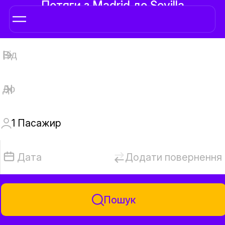
Потяги з Madrid до Sevilla
1
Пaсажир
Дата
Додати повернення
Пошук