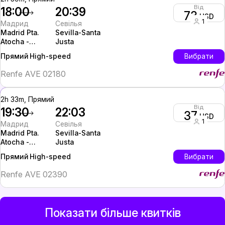
Від
18:00
20:39
73
USD
1
Мадрид
Севілья
Madrid Pta.
Sevilla-Santa
Atocha -
Justa
Almudena
High-speed
Вибрати
Прямий
Grandes
Renfe AVE 02180
2h 33m, Прямий
Від
19:30
22:03
37
USD
1
Мадрид
Севілья
Madrid Pta.
Sevilla-Santa
Atocha -
Justa
Almudena
High-speed
Вибрати
Прямий
Grandes
Renfe AVE 02390
Показати більше квитків