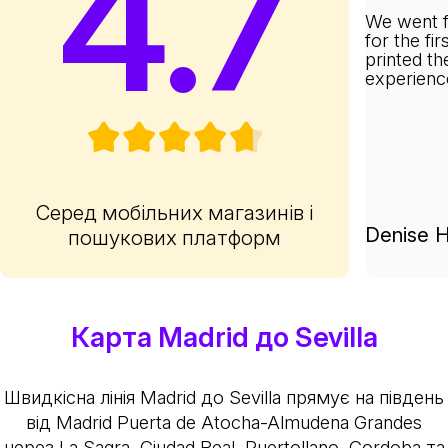
4.7
We went f
for the fi
printed th
experienc
Серед мобільних магазинів і
Denise H
пошукових платформ
Карта Madrid до Sevilla
Швидкісна лінія Madrid до Sevilla прямує на південь
від Madrid Puerta de Atocha-Almudena Grandes
через La Sagra, Ciudad Real, Puertollano, Cordoba та