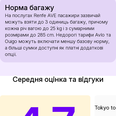
Норма багажу
На послугах Renfe AVE пасажири зазвичай
можуть взяти до 3 одиниць багажу, причому
кожна річ вагою до 25 kg і з сумарними
розмірами до 285 cm. Недорогі тарифи Avlo та
Ouigo можуть включати меншу базову норму,
а більші сумки доступні як платні додаткові
опції.
Середня оцінка та відгуки
Tokyo to 