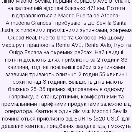
лінію Madrid-Sevilla, перший коридор AVE в Іспанії,
на залізничній відстані близько 471 км. Потяги
відправляються з Madrid Puerta de Atocha-
Almudena Grandes і прибувають до Sevilla Santa
Justa, з типовими проміжними зупинками, зокрема
Ciudad Real, Puertollano та Cordoba. На цьому
маршруті працюють Renfe AVE, Renfe Avlo, Iryo та
Ouigo Espana на окремих рейсах. Найшвидші
потяги долають шлях приблизно за 2 години 33
хвилини, тоді як повільніші рейси із зупинками
зазвичай тривають близько 2 годин 55 хвилин і
трохи понад 3 години. Більшість днів мають
близько 25–35 прямих відправлень в одному
напрямку, зі стандартними, комфортними та
преміальними тарифними продуктами залежно від
оператора. Квитки в один бік між Madrid і Sevilla
починаються приблизно від EUR 18 ($20 USD) для
дешевих квитків, придбаних заздалегідь, і можуть