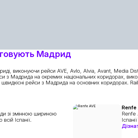
луговують Мадрид
, виконуючи рейси AVE, Avlo, Alvia, Avant, Media Distanc
рейси з Мадрида на окремих національних коридорах, вик
швидкісні рейси з Мадрида на основних коридорах. Rail
Renfe
зди зі змінною шириною
Renfe 
всій Іспанії.
Іспані
Дізна