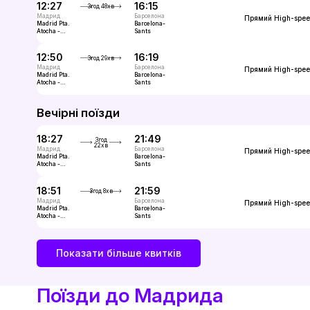
12:27
16:15
3год 48хв
Мадрид
Барселона
Прямий
High-spe
Madrid Pta.
Barcelona-
Atocha -
Sants
Almudena
Grandes
12:50
16:19
3год 29хв
Мадрид
Барселона
Прямий
High-spe
Madrid Pta.
Barcelona-
Atocha -
Sants
Almudena
Grandes
Вечірні поїзди
18:27
21:49
3год
22хв
Мадрид
Барселона
Прямий
High-spe
Madrid Pta.
Barcelona-
Atocha -
Sants
Almudena
Grandes
18:51
21:59
3год 8хв
Мадрид
Барселона
Прямий
High-spe
Madrid Pta.
Barcelona-
Atocha -
Sants
Almudena
Grandes
Показати більше квитків
Поїзди до Мадрида