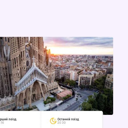
Останній поїзд
рший поїзд
20:30
:16