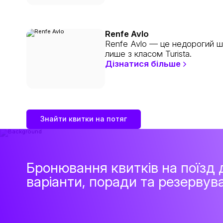
Renfe Avlo
Renfe Avlo — це недорогий шв
лише з класом Turista.
Дізнатися більше
Знайти квитки на потяг
Бронювання квитків на поїзд
варіанти, поради та резервув