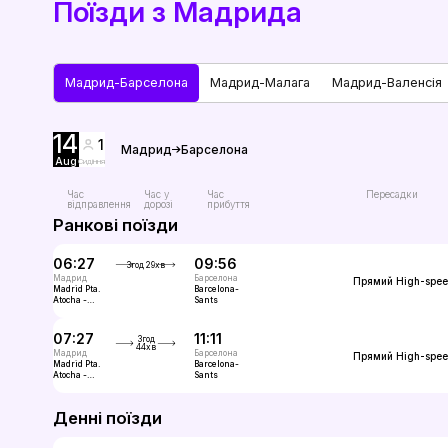
Поїзди з Мадрида
Мадрид-Барселона
Мадрид-Малага
Мадрид-Валенсія
14
1
Мадрид
Барселона
Aug
Сидіння
Час
Час у
Час
Пересадки
відправлення
дорозі
прибуття
Ранкові поїзди
06:27
09:56
3год 29хв
Мадрид
Барселона
Прямий
High-spe
Madrid Pta.
Barcelona-
Atocha -
Sants
Almudena
Grandes
07:27
11:11
3год
44хв
Мадрид
Барселона
Прямий
High-spe
Madrid Pta.
Barcelona-
Atocha -
Sants
Almudena
Grandes
Денні поїзди