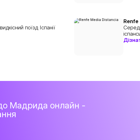
Renfe 
идкісний поїзд Іспанії
Середн
іспанс
Дізна
 до Мадрида онлайн -
ання