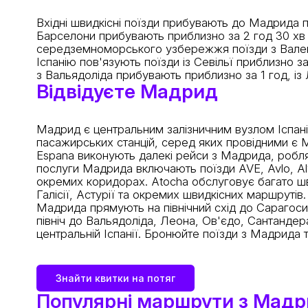
Вхідні швидкісні поїзди прибувають до Мадрида п
Барселони прибувають приблизно за 2 год 30 хв до
середземноморського узбережжя поїзди з Валенсі
Іспанію пов'язують поїзди із Севільї приблизно з
з Вальядоліда прибувають приблизно за 1 год, із
Відвідуєте Мадрид
Мадрид є центральним залізничним вузлом Іспанії,
пасажирських станцій, серед яких провідними є Ma
Espana виконують далекі рейси з Мадрида, робл
послуги Мадрида включають поїзди AVE, Avlo, Alvia
окремих коридорах. Atocha обслуговує багато швид
Галісії, Астурії та окремих швидкісних маршрутів.
Мадрида прямують на північний схід до Сарагоси т
північ до Вальядоліда, Леона, Ов'єдо, Сантандер
центральній Іспанії. Бронюйте поїзди з Мадрида 
Знайти квитки на потяг
Популярні маршрути з Мад