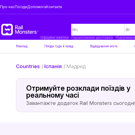
Про нас
Поїзди
Допомога
Контакти
Офіційні квитки
Гарантована доставка
Підтримк
Розклад
Поїзди туди й назад
Відвідування міста
Countries
/
Іспанія
/
Мадрид
Отримуйте розклади поїздів у
реальному часі
Завантажте додаток Rail Monsters сьогодні