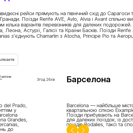
видкісні рейси прямують на північний схід до Сарагоси та
Гранади. Поїзди Renfe AVE, Avlo, Alvia і Avant спільно 
ілька варіантів перевізників для далеких подорожей. В
да, Леона, Астурії, Галісії та Країни Басків. Поїзди Ren
anias з'єднують Chamartin з Atocha, Principe Pio та Aero
Аліканте
Барселона
3год 26хв
 del Prado,
Barcelona — найбільше місто
иттям у
квартальною сіткою Eixample
arcelona
Поїзди прибувають на Barcel
na Grandes,
для далеких поїздок, із дос
ercanias,
поїздів Rodalies, таксі та с
ень до