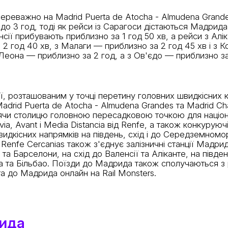
ереважно на Madrid Puerta de Atocha - Almudena Grandes
 3 год, тоді як рейси із Сарагоси дістаються Мадрида п
ї прибувають приблизно за 1 год 50 хв, а рейси з Алік
а 2 год 40 хв, з Малаги — приблизно за 2 год 45 хв і з К
 Леона — приблизно за 2 год, а з Ов'єдо — приблизно за
 розташованим у точці перетину головних швидкісних кор
drid Puerta de Atocha - Almudena Grandes та Madrid Cham
ячи столицю головною пересадковою точкою для націона
, Avant і Media Distancia від Renfe, а також конкуруючі
кісних напрямків на південь, схід і до Середземномор'я,
 Renfe Cercanias також з'єднує залізничні станції Мадри
а Барселони, на схід до Валенсії та Аліканте, на півден
а та Більбао. Поїзди до Мадрида також сполучаються з р
та до Мадрида онлайн на Rail Monsters.
рида