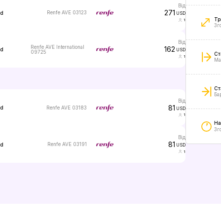
від
271
Renfe AVE 03123
ed
USD
Тр
1
3г
від
Renfe AVE International
162
ed
USD
09725
Ст
1
Ма
Ст
Ба
від
81
Renfe AVE 03183
ed
USD
1
На
3г
від
81
Renfe AVE 03191
ed
USD
1