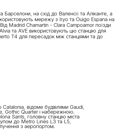
 Барселони, на схід до Валенсії та Аліканте, а
використовують мережу з Iryo та Ouigo Espana на
ід Madrid Chamartin - Clara Campoamor поїзди
fe Alvia та AVE використовують цю станцію для
puerto T4 для пересадок між станціями та до
 Catalonia, відоме будівлями Gaudi,
, Gothic Quarter і набережною.
ona Sants, головну станцію міста
тупом до Metro Lines L3 та L5,
получення з аеропортом.