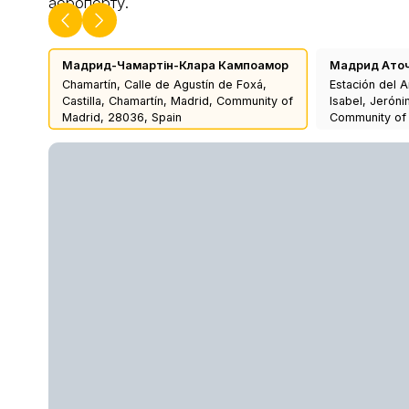
аеропорту.
Мадрид-Чамартін-Клара Кампоамор
Мадрид Ато
Chamartín, Calle de Agustín de Foxá,
Estación del A
Castilla, Chamartín, Madrid, Community of
Isabel, Jeróni
Madrid, 28036, Spain
Community of 