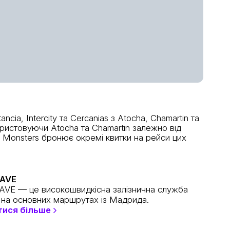
ia, Intercity та Cercanias з Atocha, Chamartin та
ористовуючи Atocha та Chamartin залежно від
 Monsters бронює окремі квитки на рейси цих
 AVE
AVE — це високошвидкісна залізнична служба
ї на основних маршрутах із Мадрида.
тися більше