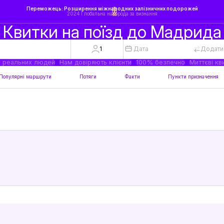
Переможець: Розширення міжнародних залізничних подорожей
2024 Глобальна нагорода за визнання
Квитки на поїзд до Мадрида
1
Дата
Додати
а реальних людей
Нам довіряють клієнти
100% безпечно
Миттєві кв
Популярні маршрути
Потяги
Факти
Пункти призначення