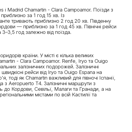
 і Madrid Chamartin - Clara Campoamor. Поїзди з
риблизно за 1 год 15 хв. Із
анте тривають приблизно 2 год 20 хв. Південну
ордови — приблизно за 1 год 45 хв. Північні рейси
 3–3,5 год залежно від поїзда.
идорів країни. У місті є кілька великих
artin - Clara Campoamor. Renfe, Iryo та Ouigo
льних залізничних подорожей. Залізничні
 швидкісні рейси від Iryo та Ouigo Espana на
 тоді як Chamartin важливий для півночі Іспанії,
да з Aeropuerto T4. Залізничні маршрути з
ь до Кордови, Севільї, Малаги та Гранади, а на
егіональними містами по всій Кастилії та