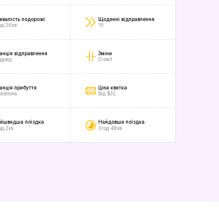
ивалість подорожі
Щоденні відправлення
од 26хв
19
анція відправлення
Зміни
дрид
Direct
анція прибуття
Ціна квитка
рселона
Від $32
йшвидша поїздка
Найдовша поїздка
од 2хв
3год 48хв