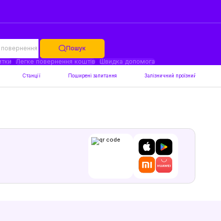
 повернення
Пошук
итки
Легке повернення коштів
Швидка допомога
Станції
Поширені запитання
Залізничний проїзний