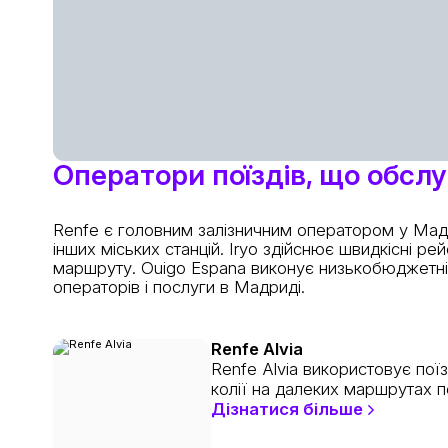
Оператори поїздів, що обс
Renfe є головним залізничним оператором у Мадриді
інших міських станцій. Iryo здійснює швидкісні 
маршруту. Ouigo Espana виконує низькобюджетні 
операторів і послуги в Мадриді.
Renfe Alvia
Renfe Alvia використовує пої
колії на далеких маршрутах по 
Дізнатися більше