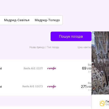
Мадрид-Севілья
Мадрид-Толедо
Пошук поїздів
Назва бренду / Тип поїзда
Ціна квитка
від
69
Renfe AVE 03311
ed
USD
1
від
271
Renfe AVE 03073
ed
USD
1
Пе
06