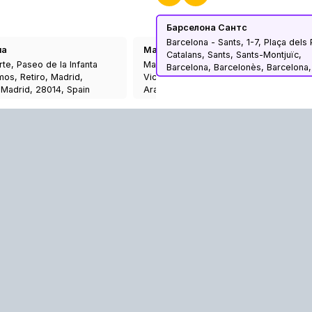
Барселона Сантс
Barcelona - Sants, 1-7, Plaça dels
ча
Мадрид Принсіпе Піо
Catalans, Sants, Sants-Montjuïc,
rte, Paseo de la Infanta
Madrid-Príncipe Pío, Glorieta de San
Barcelona, Barcelonès, Barcelona,
mos, Retiro, Madrid,
Vicente, Casa de Campo, Moncloa-
Catalonia, 08014, Spain
Madrid, 28014, Spain
Aravaca, Madrid, Community of Madrid,
28008, Spain