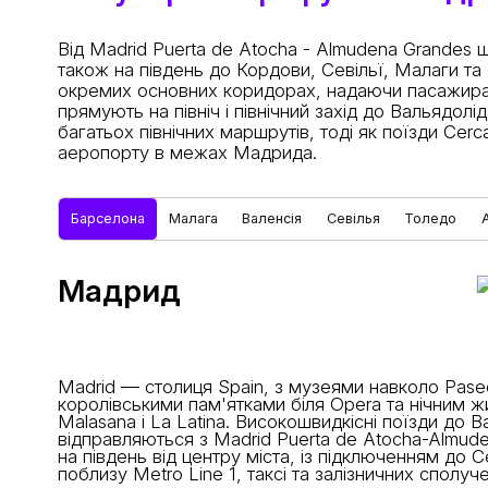
Від Madrid Puerta de Atocha - Almudena Grandes ш
також на південь до Кордови, Севільї, Малаги та 
окремих основних коридорах, надаючи пасажирам к
прямують на північ і північний захід до Вальядолі
багатьох північних маршрутів, тоді як поїзди Cerc
аеропорту в межах Мадрида.
Барселона
Малага
Валенсія
Севілья
Толедо
Мадрид
Madrid — столиця Spain, з музеями навколо Paseo
королівськими пам'ятками біля Opera та нічним ж
Malasana і La Latina. Високошвидкісні поїзди до B
відправляються з Madrid Puerta de Atocha-Almude
на південь від центру міста, із підключенням до C
поблизу Metro Line 1, таксі та залізничних сполуч