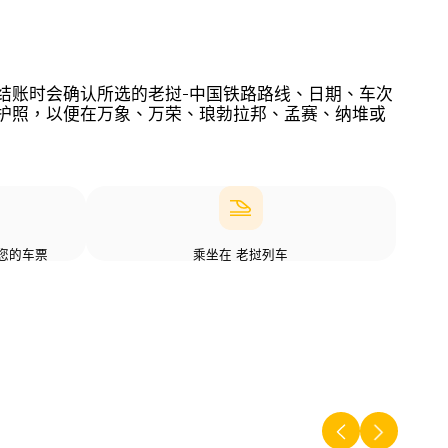
示，结账时会确认所选的老挝-中国铁路路线、日期、车次
确认和护照，以便在万象、万荣、琅勃拉邦、孟赛、纳堆或
您的车票
乘坐在 老挝列车