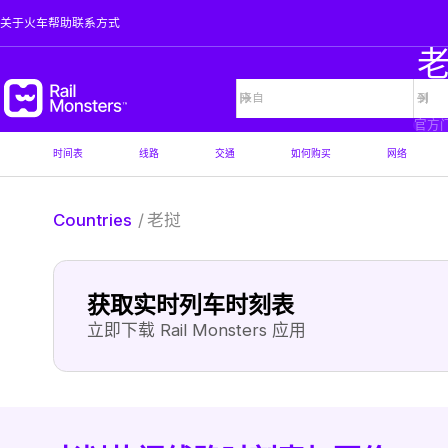
关于
火车
帮助
联系方式
官方
时间表
线路
交通
如何购买
网络
Countries
/
老挝
获取实时列车时刻表
立即下载 Rail Monsters 应用