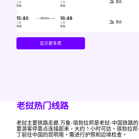
直达
万象
万荣
车站
车站
15:40
16:48
1时 8m
直达
万象
万荣
车站
车站
显示更多票
老挝热门线路
老挝主要铁路走廊
万象-琅勃拉邦是老挝-中国铁路的主
要游客停靠点连接起来，大约 1 小时可达。琅勃拉邦
丁前往中国的昆明南，需进行护照和边境检查。