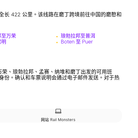
长 422 公里。该线路在磨丁跨境前往中国的磨憨和
邦至万荣
琅勃拉邦至普洱
昆明
Boten 至 Puer
万象、万荣、琅勃拉邦、孟赛、纳堆和磨丁出发的可用班
身份。确认和车票说明会通过电子邮件发送。对于热
网站 Rail Monsters