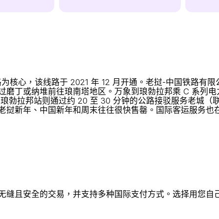
心，该线路于 2021 年 12 月开通。老挝-中国铁路有限
磨丁或纳堆前往琅南塔地区。万象到琅勃拉邦乘 C 系列电力
琅勃拉邦站则通过约 20 至 30 分钟的公路接驳服务老城
老挝新年、中国新年和周末往往很快售罄。国际客运服务也
缝且安全的交易，并支持多种国际支付方式。选择用您自己的