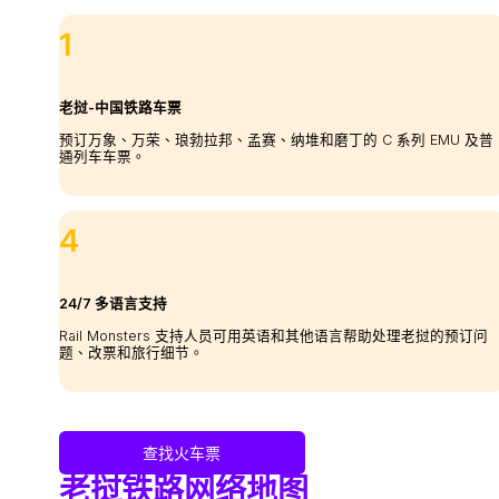
1
老挝-中国铁路车票
预订万象、万荣、琅勃拉邦、孟赛、纳堆和磨丁的 C 系列 EMU 及普
通列车车票。
4
24/7 多语言支持
Rail Monsters 支持人员可用英语和其他语言帮助处理老挝的预订问
题、改票和旅行细节。
查找火车票
老挝铁路网络地图