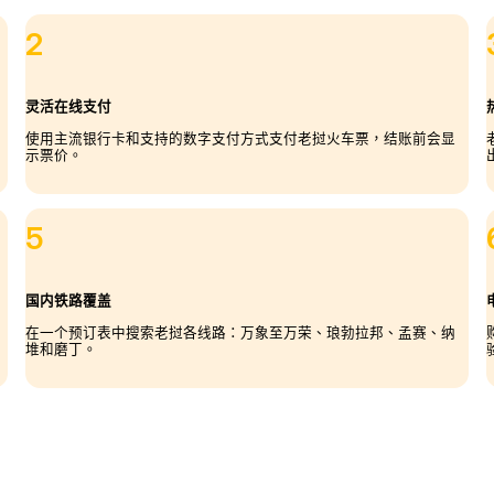
2
灵活在线支付
使用主流银行卡和支持的数字支付方式支付老挝火车票，结账前会显
示票价。
5
国内铁路覆盖
在一个预订表中搜索老挝各线路：万象至万荣、琅勃拉邦、孟赛、纳
堆和磨丁。