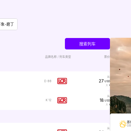
万象-磨丁
搜索列车
品牌名称 / 列车类型
票价
从
27
D 88
USD
1
从
18
K 12
USD
1
首
08
从