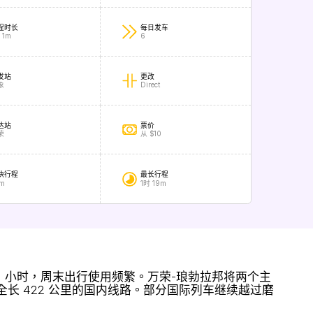
程时长
每日发车
 1m
6
发站
更改
象
Direct
达站
票价
荣
从 $10
快行程
最长行程
m
1时 19m
 1 小时，周末出行使用频繁。万荣-琅勃拉邦将两个主
全长 422 公里的国内线路。部分国际列车继续越过磨