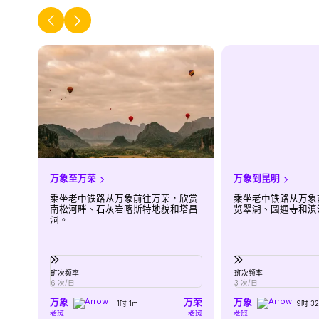
万象至万荣
万象到昆明
乘坐老中铁路从万象前往万荣，欣赏
乘坐老中铁路从万象
南松河畔、石灰岩喀斯特地貌和塔昌
览翠湖、圆通寺和滇
洞。
班次频率
班次频率
6 次/日
3 次/日
万象
万荣
万象
1时 1m
9时 3
老挝
老挝
老挝