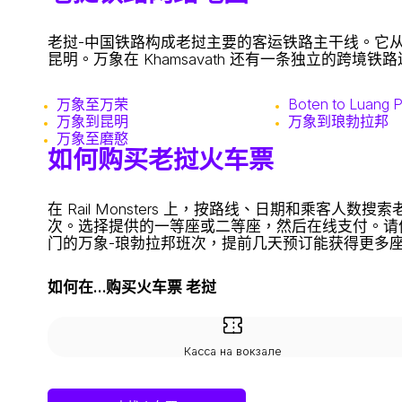
老挝-中国铁路构成老挝主要的客运铁路主干线。它从
昆明。万象在 Khamsavath 还有一条独立的跨境
万象至万荣
Boten to Luang 
万象到昆明
万象到琅勃拉邦
万象至磨憨
如何购买老挝火车票
在 Rail Monsters 上，按路线、日期和乘
次。选择提供的一等座或二等座，然后在线支付。请
门的万象-琅勃拉邦班次，提前几天预订能获得更多
如何在…购买火车票 老挝
Касса на вокзале