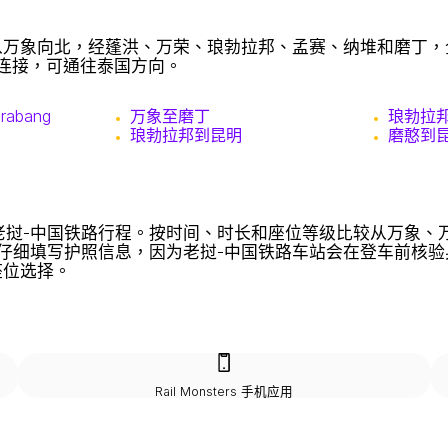
万象向北，经蓬洪、万荣、琅勃拉邦、孟赛、纳堆和磨丁，全
铁路连接，可通往泰国方向。
Prabang
万象至磨丁
琅勃拉
琅勃拉邦到昆明
磨憨到
客人数搜索老挝-中国铁路行程。按时间、时长和座位等级比较从
仔细填写护照信息，因为老挝-中国铁路车站会在登车前核验
座位选择。
Rail Monsters 手机应用