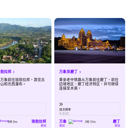
琅勃拉邦
万象至磨丁
从万象前往琅勃拉邦，游览古
乘坐老中铁路从万象前往磨丁，前往
西山和光西瀑布。
边境地区、磨丁经济特区，并可继续
连接至木南。
班次频率
4 次/日
琅勃拉邦
万象
磨丁
2时 9m
3时 51m
老挝
老挝
老挝