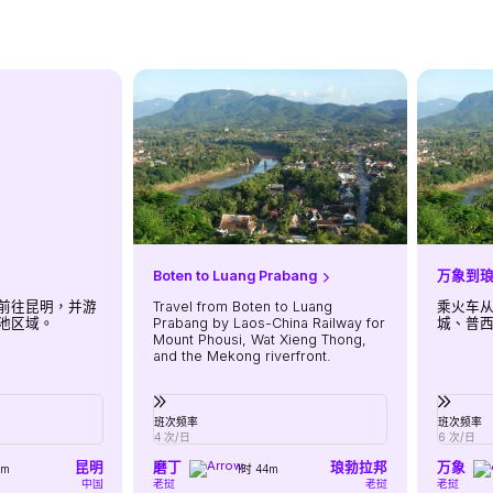
Boten to Luang Prabang
万象到
前往昆明，并游
Travel from Boten to Luang
乘火车
池区域。
Prabang by Laos-China Railway for
城、普
Mount Phousi, Wat Xieng Thong,
and the Mekong riverfront.
班次频率
班次频率
4 次/日
6 次/日
昆明
磨丁
琅勃拉邦
万象
2m
1时 44m
中国
老挝
老挝
老挝