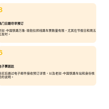
3
热门日期尽早预订
老挝-中国铁路万象-琅勃拉邦线路车票数量有限，尤其在节假日和周五
出发时。
6
电子票送达
购买后通过电子邮件接收预订详情，以及老挝-中国铁路车站和身份核
验的说明。