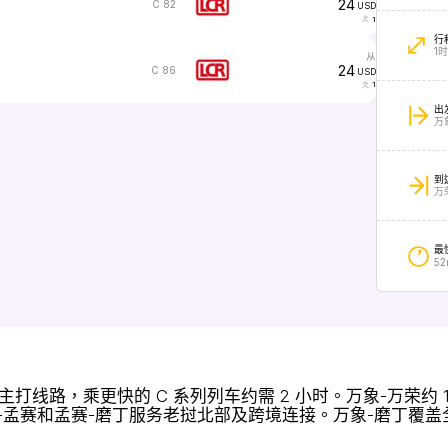
24
C 82
USD
1
行
1时
从
24
C 86
USD
1
出
万
到
万
最
52
打线路，乘更快的 C 系列列车约需 2 小时。万象-万荣约
-孟赛和孟赛-磨丁服务老挝北部及跨境连接。万象-磨丁覆盖