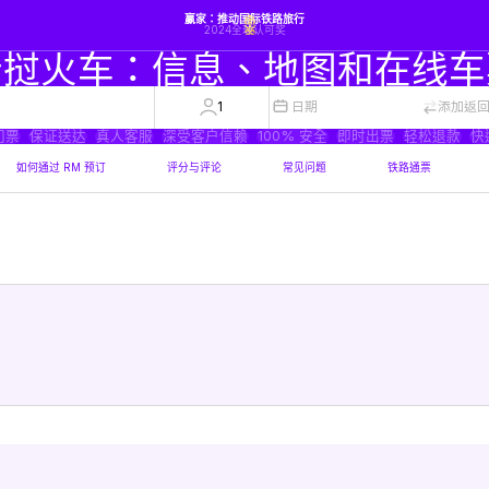
赢家：推动国际铁路旅行
2024全球认可奖
老挝火车：信息、地图和在线车
1
日期
添加返
门票
保证送达
真人客服
深受客户信赖
100% 安全
即时出票
轻松退款
快
如何通过 RM 预订
评分与评论
常见问题
铁路通票