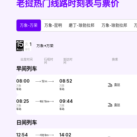
老挝热门线路时刻表与票价
万象-万荣
万象-昆明
磨丁-琅勃拉邦
万象-琅勃拉邦
15
1
万象
万荣
Aug
座位
出发时间
行程时
到达时
换乘
间
间
早间列车
08:00
08:52
52m
直达
万象
万荣
车站
车站
08:25
09:44
1时 19m
直达
万象
万荣
车站
车站
日间列车
12:54
14:02
1时 8m