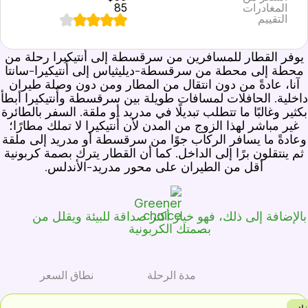
المغادرات
85
التقييم
يوفر القطار للمسافرين من سرقسطة إلى أَنتيكيرا رحلة من
محطة إلى محطة من سرقسطة-ديليثياس إلى أَنتيكيرا-سانتا
آنا، عادةً من دون انتقال من المطار ومن دون وصلة طيران
اخلية. الحافلات لمسافات طويلة بين سرقسطة وأَنتيكيرا أبطأ
كثير وغالبًا ما تتطلب تبديلًا في مدريد أو ملقة. السفر بالطائرة
غير مباشر لهذا الزوج من المدن لأن أَنتيكيرا لا تملك مطارًا؛
وعادةً ما يسافر الركاب جوًا من سرقسطة أو مدريد إلى ملقة
ثم ينتقلون برًا إلى الداخل. كما أن القطار يترك بصمة كربونية
أقل من الطيران على محور مدريد-الأندلس.
الإضافة إلى ذلك، فهو خيار أكثر صداقة للبيئة ويقلل من
بصمتك الكربونية
مدة الرحلة
نطاق السعر