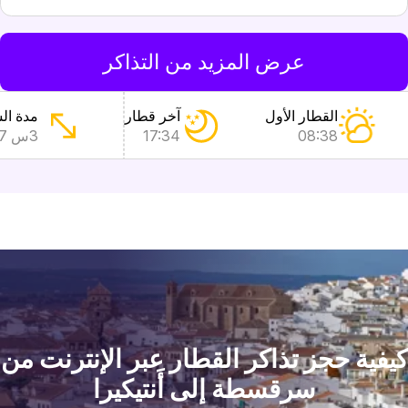
عرض المزيد من التذاكر
القطار الأول
آخر قطار
مدة ال
08:38
17:34
3س 57دق
يفية حجز تذاكر القطار عبر الإنترنت من
سرقسطة إلى أَنتيكيرا