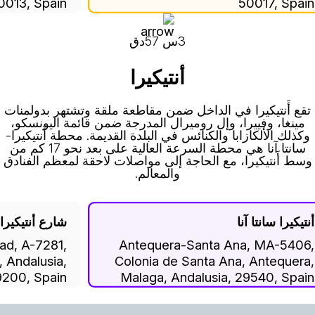
0013, Spain
50017, Spai
3س 57دق
أنتيكيرا
تقع أَنتيكيرا في الداخل ضمن مقاطعة ملقة وتشتهر بدولمنات
مينغا، وفييرا، وإل روميرال المدرجة ضمن قائمة اليونسكو،
وكذلك الألكازابا والكنائس في البلدة القديمة. محطة أَنتيكيرا-
سانتا آنا هي محطة السرعة العالية على بعد نحو 17 كم من
وسط أَنتيكيرا، مع الحاجة إلى مواصلات لاحقة لمعظم الفنادق
والمعالم.
نتيكيرا سانتا آنا
شارع أنتيكيرا
dad, A-7281,
Antequera-Santa Ana, MA-5406
, Andalusia,
Colonia de Santa Ana, Antequera
9200, Spain
Malaga, Andalusia, 29540, Spai