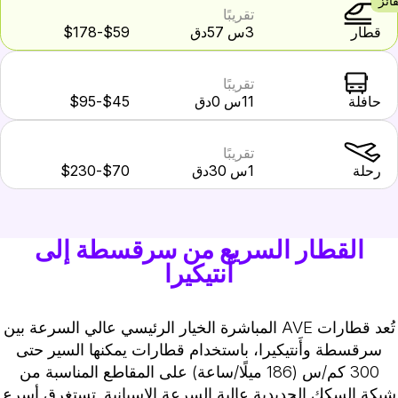
ائز
تقريبًا
قطار
3س 57دق
$59-$178
تقريبًا
حافلة
11س 0دق
$45-$95
تقريبًا
رحلة
1س 30دق
$70-$230
القطار السريع من سرقسطة إلى
أَنتيكيرا
تُعد قطارات AVE المباشرة الخيار الرئيسي عالي السرعة بين
سرقسطة وأَنتيكيرا، باستخدام قطارات يمكنها السير حتى
300 كم/س (186 ميلًا/ساعة) على المقاطع المناسبة من
شبكة السكك الحديدية عالية السرعة الإسبانية. تستغرق أسرع