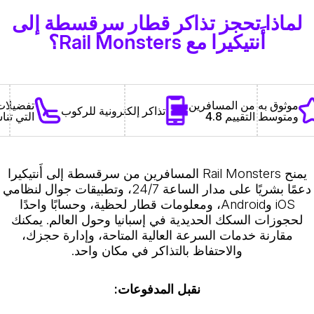
لماذا تحجز تذاكر قطار سرقسطة إلى
أَنتيكيرا مع Rail Monsters؟
تفضيلات 
موثوق به من المسافرين
تذاكر إلكترونية للركوب
التي تنا
ومتوسط التقييم 4.8
يمنح Rail Monsters المسافرين من سرقسطة إلى أَنتيكيرا
دعمًا بشريًا على مدار الساعة 24/7، وتطبيقات جوال لنظامي
iOS وAndroid، ومعلومات قطار لحظية، وحسابًا واحدًا
لحجوزات السكك الحديدية في إسبانيا وحول العالم. يمكنك
مقارنة خدمات السرعة العالية المتاحة، وإدارة حجزك،
والاحتفاظ بالتذاكر في مكان واحد.
نقبل المدفوعات: