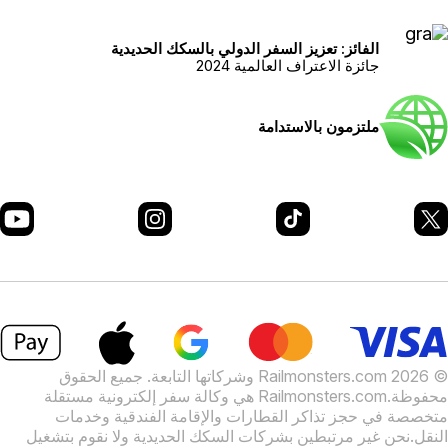
الفائز: تعزيز السفر الدولي بالسكك الحديدية
جائزة الاعتراف العالمية 2024
ملتزمون بالاستدامة
© 2026 Railmonsters.com وشركاتها التابعة. جميع الحقوق
حفوظة.
Railmonsters.com هي وكالة سفر إلكترونية مستقلة
تخصصة في حجز تذاكر القطارات والإقامة الفندقية وخدمات
لنقل.
نحن غير مرتبطين بشركات السكك الحديدية ولا نقوم بتشغيل