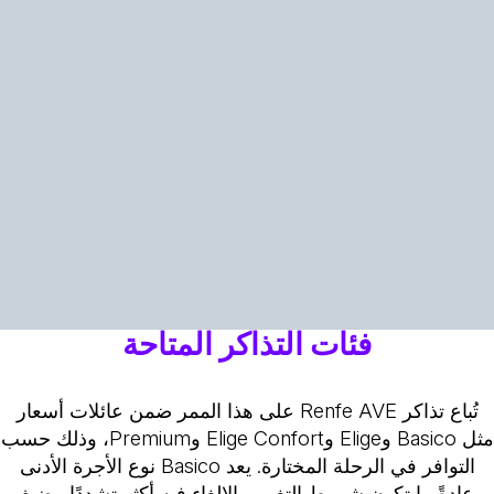
فئات التذاكر المتاحة
تُباع تذاكر Renfe AVE على هذا الممر ضمن عائلات أسعار
مثل Basico وElige وElige Confort وPremium، وذلك حسب
التوافر في الرحلة المختارة. يعد Basico نوع الأجرة الأدنى
وعادةً ما تكون شروط التغيير والإلغاء فيه أكثر تشددًا. يضيف