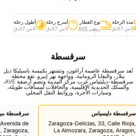
مدة الرحلة
نوع القطار
أسرع رحلة
أطول رحلة
3س 57دق
رينفي AVE
3س 37دق
4س 27دق
سرقسطة
تُعد سرقسطة عاصمة أراغون، وتشتهر بكنيسة باسيليكا ديل
بيلار، والبقايا الرومانية، وواجهة نهر إيبرو. تقع محطة
سرقسطة-ديليثياس غرب مركز المدينة وتضم أرصفة AVE،
والسكك الحديدية الإقليمية، والحافلات لمسافات طويلة،
وسيارات الأجرة، وروابط النقل المحلي.
رقسطة دليسياس
سرقسطة مير
 Avenida de
Zaragoza-Delicias, 33, Calle Rioja
é, Zaragoza,
La Almozara, Zaragoza, Aragon