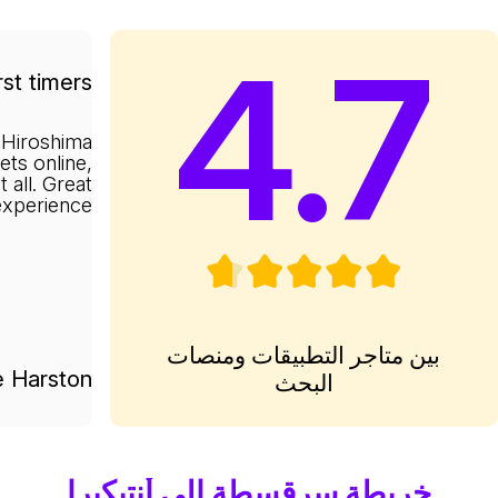
4.7
rst timers
 Hiroshima
kets online,
 all. Great
experience.
بين متاجر التطبيقات ومنصات
e Harston
البحث
خريطة سرقسطة إلى أَنتيكيرا