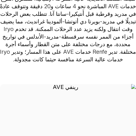
خدمات AVE المباشرة نحو 4 ساعات و20 دقيقة وتتوقف عادةً
ي مدريد وقرطبة قبل أَنتيكيرا-سانتا آنا. تتطلب بعض الرحلات
بديلًا في مدريد-بويرتا دي أتوتشا-ألمودينا غرانديث، مما يضيف
وقت انتقال ولكنه يزيد عدد الرحلات الممكنة. قد تخدم Iryo
أجزاء من الممر نفسه سرقسطة-مدريد-الأندلس في تواريخ
محددة، مع درجات مختلفة على متن القطار وأسماء أجرة
مختلفة. تدير Renfe خدمات AVE على هذا المسار؛ وتدير Iryo
خدمات عالية السرعة منافسة حيثما كانت مجدولة.