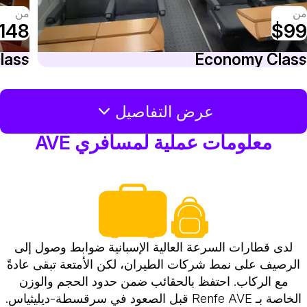
ن
من
148
$9
lass
Economy Clas
عرض التفاصيل
معلومات عملية لمسافري AVE
لدى قطارات السرعة العالية الإسبانية ضوابط وصول إلى
الرصيف على نمط شركات الطيران، لكن الأمتعة تبقى عادةً
مع الركاب. احتفظ بالحقائب ضمن حدود الحجم والوزن
الخاصة بـ Renfe AVE قبل الصعود في سرقسطة-ديليثياس.