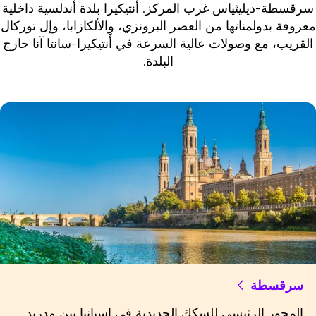
سرقسطة-ديليثياس غرب المركز. أَنتيكيرا بلدة أندلسية داخلية
عروفة بدولمناتها من العصر البرونزي، والألكازابا، وإل توركال
القريب، مع وصولات عالية السرعة في أَنتيكيرا-سانتا آنا خارج
البلدة.
سرقسطة
المحور الرئيسي للسكك الحديدية في إسبانيا بين مدريد