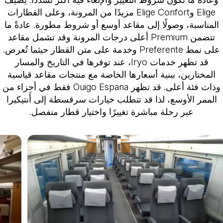
Elige وElige Confort مزيدًا من المرونة، وعلى القطارات
المناسبة، وصولًا إلى مقاعد أوسع أو شروط مطورة. عادةً ما
تتضمن Premium أعلى درجات المرونة وقد تشمل مقاعد
على نمط Preferente وخدمة على متن القطار حيثما تُعرض.
قد تظهر خدمات Iryo، عند توفرها في التاريخ والمسار
المختارين، ببنية أسعارها الخاصة مع منتجات مقاعد قياسية
وذات فئة أعلى. قد تظهر Ouigo Espana فقط في أجزاء من
الممر الأوسع، لذا قد تتطلب خيارات سرقسطة إلى أَنتيكيرا
عبر رحلة مباشرة تغييرًا واختيار قطار منفصل.