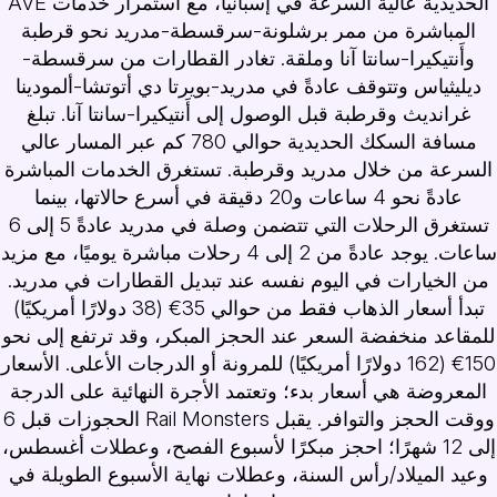
الحديدية عالية السرعة في إسبانيا، مع استمرار خدمات AVE
المباشرة من ممر برشلونة-سرقسطة-مدريد نحو قرطبة
وأَنتيكيرا-سانتا آنا وملقة. تغادر القطارات من سرقسطة-
ديليثياس وتتوقف عادةً في مدريد-بويرتا دي أتوتشا-ألمودينا
غرانديث وقرطبة قبل الوصول إلى أَنتيكيرا-سانتا آنا. تبلغ
مسافة السكك الحديدية حوالي 780 كم عبر المسار عالي
السرعة من خلال مدريد وقرطبة. تستغرق الخدمات المباشرة
عادةً نحو 4 ساعات و20 دقيقة في أسرع حالاتها، بينما
تستغرق الرحلات التي تتضمن وصلة في مدريد عادةً 5 إلى 6
ساعات. يوجد عادةً من 2 إلى 4 رحلات مباشرة يوميًا، مع مزيد
من الخيارات في اليوم نفسه عند تبديل القطارات في مدريد.
تبدأ أسعار الذهاب فقط من حوالي 35€ (38 دولارًا أمريكيًا)
للمقاعد منخفضة السعر عند الحجز المبكر، وقد ترتفع إلى نحو
150€ (162 دولارًا أمريكيًا) للمرونة أو الدرجات الأعلى. الأسعار
المعروضة هي أسعار بدء؛ وتعتمد الأجرة النهائية على الدرجة
ووقت الحجز والتوافر. يقبل Rail Monsters الحجوزات قبل 6
إلى 12 شهرًا؛ احجز مبكرًا لأسبوع الفصح، وعطلات أغسطس،
وعيد الميلاد/رأس السنة، وعطلات نهاية الأسبوع الطويلة في