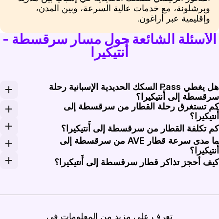
وبرشلونة، مع خدمات عالية السرعة، وبين المدن،
وإقليمية عبر أراغون.
الأسئلة الشائعة حول مسار سرقسطة -
أَنتيكيرا
هل يغطي Pass السكك الحديدية الإسبانية رحلة
رقسطة إلى أَنتيكيرا؟
م تستغرق رحلة القطار من سرقسطة إلى
تخدام Renfe Spain Pass على قطارات Renfe المؤهلة للمسافات الطويلة وAVE، لكن الحجوزات مطلوبة لكل قطار عالي السرعة وتعتمد شروط الـ pass على المنتج المختار. ولا يغطي تلقائيًا المشغلين غير التابعين لـ Renfe. يبيع Rail Monsters تذاكر فردية لهذا المسار.
َنتيكيرا؟
تغرق أسرع القطارات عالية السرعة المباشرة حوالي 4 ساعات و20 دقيقة من سرقسطة-ديليثياس إلى أَنتيكيرا-سانتا آنا. تستغرق المسارات التي تتضمن تبديلًا في مدريد عادةً حوالي 5 إلى 6 ساعات بحسب وقت الوصلة.
م تكلفة القطار من سرقسطة إلى أَنتيكيرا؟
ما مدى سرعة قطار AVE من سرقسطة إلى
دأ أسعار تذاكر الذهاب فقط من سرقسطة إلى أَنتيكيرا من حوالي 35€ (38 دولارًا أمريكيًا) للمقاعد منخفضة السعر عند الحجز المبكر، وقد ترتفع إلى نحو 150€ (162 دولارًا أمريكيًا) للتذاكر المرنة أو الأعلى فئة. الأسعار المعروضة هي أسعار بدء؛ وتعتمد الأجرة النهائية على الدرج
َنتيكيرا؟
قطارات AVE على مسار السرعة العالية سرقسطة-مدريد-الأندلس أن تصل إلى 300 كم/س (186 ميلًا/ساعة) على المقاطع المناسبة. وتكون السرعة المتوسطة أقل لأن الخدمات تتوقف في محطات مثل مدريد-بويرتا دي أتوتشا-ألمودينا غرانديث وقرطبة.
يف أحجز تذاكر قطار سرقسطة إلى أَنتيكيرا؟
 تذاكر سرقسطة إلى أَنتيكيرا على Rail Monsters من خلال اختيار تاريخك، ومقارنة خيارات AVE المباشرة والخيارات المتصلة، واختيار فئة أو نوع أجرة، والدفع عبر الإنترنت. تُرسل التذاكر الإلكترونية عبر البريد الإلكتروني ويمكن إدارتها في تطبيقات Rail Monsters لنظامي iOS وAndroid. يقبل Rail Monsters الحجوزات قبل 6 إلى 12 شهرًا.
تعرف على مزيد من المعلومات في