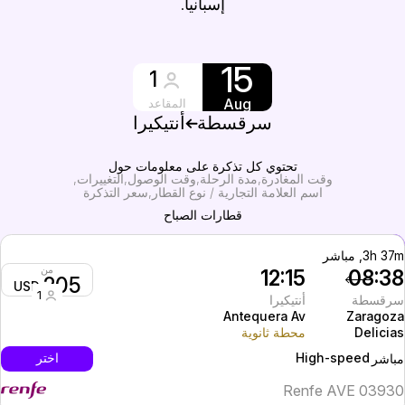
إسبانيا.
15
1
Aug
المقاعد
سرقسطة
أنتيكيرا
تحتوي كل تذكرة على معلومات حول
وقت المغادرة
مدة الرحلة
وقت الوصول
التغييرات
اسم العلامة التجارية / نوع القطار
سعر التذكرة
قطارات الصباح
3h 37, مباشر
من
12:15
08:3
205
USD
1
رقسطة
أنتيكيرا
Antequera Av
Zaragoz
Delicia
محطة ثانوية
High-speed
اختر
باشر
Renfe AVE 0393