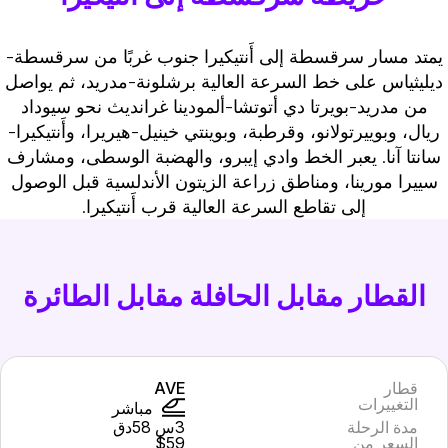
يمتد مسار سرقسطة إلى أَنتيكيرا جنوب غربًا من سرقسطة-
ديليثياس على خط السرعة العالية برشلونة-مدريد، ثم يواصل
من مدريد-بويرتا دي أتوتشا-ألمودينا غرانديث نحو سيوداد
ريال، وبوييرتولانو، وقرطبة، وبوينتي خينيل-هيريرا، وأَنتيكيرا-
سانتا آنا. يعبر الخط وادي إيبرو، والهضبة الوسطى، ومشارف
سييرا مورينا، ومناطق زراعة الزيتون الأندلسية قبل الوصول
إلى تقاطع السرعة العالية قرب أَنتيكيرا.
القطار مقابل الحافلة مقابل الطائرة
قطار
AVE
التغييرات
مباشر
مدة الرحلة
3س 58دق
السعر من
$59