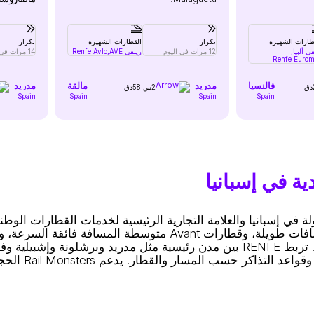
طارات الشهيرة
تكرار
القطارات الشهيرة
تكرار
ي ألبيا,
12 مرات في اليوم
رينفي AVE,
Renfe Avlo
14 مرات في اليوم
Renfe Euro
فالنسيا
مدريد
مالقة
مدريد
2س 58دق
Spain
Spain
Spain
Spain
الضواحي، وخطوط Cercanías AM ذات المقياس المتري. تربط RENFE بين مدن رئيسية م