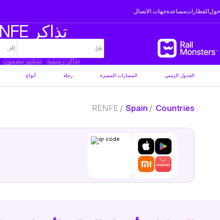
حول
القطارات
مساعدة
جهات الاتصال
تذاكر RENFE - المسارات والدرجات ومعلومات الحجز
تذاكر رسمية
تسليم مضمون
الجدول الزمني
المسارات المميزة
رحلة
أنواع
RENFE
/
Spain
/
Countries