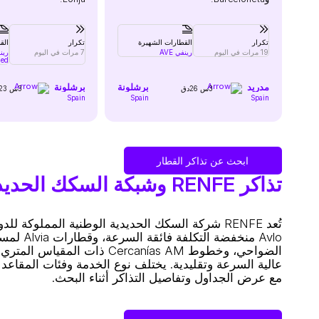
تكرار
القطارات الشهيرة
تكرار
الق
19 مرات في اليوم
رينفي AVE
7 مرات في اليوم
رينف
med
مدريد
برشلونة
برشلونة
3س 26دق
3س 23دق
Spain
Spain
Spain
ابحث عن تذاكر القطار
تذاكر RENFE وشبكة السكك الحديدية في إسبانيا
مع عرض الجداول وتفاصيل التذاكر أثناء البحث.