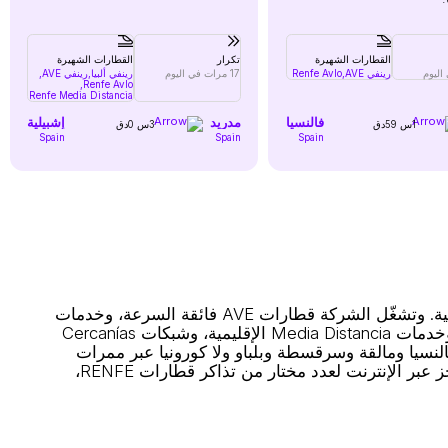
القطارات الشهيرة
تكرار
القطارات الشهيرة
رينفي AVE,
Renfe Avlo
17 مرات في اليوم
رينفي ألبيا,
رينفي AVE,
Renfe Avlo,
Renfe Media Distancia
فالنسيا
مدريد
إشبيلية
1س 59دق
3س 0دق
Spain
Spain
Spain
تُعد RENFE شركة السكك الحديدية الوطنية المملوكة للدولة في إسبانيا والعلامة التجارية الرئيسية لخدمات القطارات الوطنية. وتشغّل الشركة قطارات AVE فائقة السرعة، وخدمات
Avlo منخفضة التكلفة فائقة السرعة، وقطارات Alvia لمسافات طويلة، وقطارات Avant متوسطة المسافة فائقة السرعة، وخدمات Media Distancia الإقليمية، وشبكات Cercanías
ثل مدريد وبرشلونة وإشبيلية وفالنسيا ومالقة وسرقسطة وبلباو ولا كورونيا عبر ممرات
عالية السرعة وتقليدية. يختلف نوع الخدمة وفئات المقاعد وقواعد التذاكر حسب المسار والقطار. يدعم Rail Monsters الحجز عبر الإنترنت لعدد مختار من تذاكر قطارات RENFE،