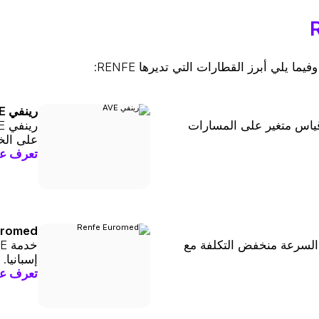
رينفي AVE
قياس متغير على المسارات
على الخ
تعرف عل
uromed
ا فائق السرعة منخفض التكلفة مع
إسبانيا.
تعرف عل