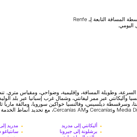
تربط خدمات السكك الحديدية متوسطة المسافة التابعة لِـ Renfe
 اليومي.
 ركاب فائقة السرعة، وطويلة المسافة، وإقليمية، وضواحي، ومقياس متري
ا وأليكانتي عبر ممر ليفانتي، وشمال غرب إسبانيا عبر بلد الوليد 
، وسرقسطة ديلسيس، وفالنسيا خواكين سورويا، ومالقة ماريا ثامبر
أليكانتي إلى مدريد
مدريد إلى
برشلونة إلى جيرونا
سانتياغو 
مالقة إلى إشبيلية
مدريد