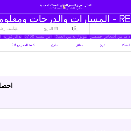
الفائز: تعزيز السفر الدولي بالسكك الحديدية
جائزة التقدير العالمية 2024
1
التاريخ
أضف رحلة 
دعم من أشخاص حقيقيين
موثوق به من العملاء
آمن بنسبة 100%
تذاكر فورية
ا
الشبكة
تاريخ
حقائق
الطرق
كيفية الحجز مع RM
احصل