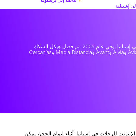
لى إشبيلية
تأسست RENFE عام 1941 باسم Red Nacional de los Ferrocarriles Españoles، وهي شركة السكك الحديدية الحكومية في إسبانيا. وفي عام 2005، تم فصل هيكل السكك
الحديدية إلى Renfe Operadora لتشغيل الخدمات وAdif لإدارة البنية التحتية. واليوم تشغّل RENFE خدمات الركاب AVE وAvlo وAlvia وAvant وMedia Distancia وCercanías
، وحجز تذاكر القطارات عبر الإنترنت للرحلات في إسبانيا. أثناء إتمام الحجز، يمكن