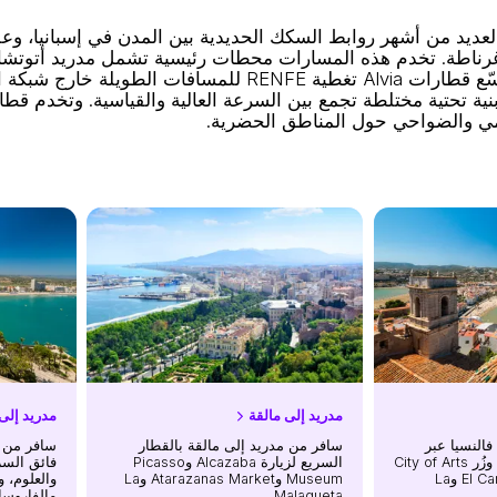
غرناطة. تخدم هذه المسارات محطات رئيسية تشمل مدريد أتوتشا، 
خوستا، وفالنسيا خواكين سورويا، ومالقة ماريا ثامبرانو. توسّع 
مدريد إلى مالقة
مدريد إلى 
النسيا عبر
سافر من مدريد إلى مالقة بالقطار
سافر من م
Euromed أو Intercity وزُر City of Arts
السريع لزيارة Alcazaba وPicasso
فائق السر
and Sciences وEl Carmen وLa
Museum وAtarazanas Market وLa
والعلوم، 
Malagueta.
مالفاروسا