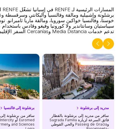
المسارات الرئيسية لـ RENFE في إسبانيا
برشلونة وإشبيلية ومالقة وفالنسيا وأليكانتي وسرقسطة و
تدعم خدمات Media Distancia وCercanías السفر الإقليمي والضواحي حول المناطق الحضرية.
مدريد إلى برشلونة
برشلونة إلى فالنسيا
سافر من مدريد إلى برشلونة بالقطار
سافر من برشلونة إلى ف
فائق السرعة لزيارة Sagrada Familia
وPasseig de Gracia والحي القوطي
وBarceloneta.
Lonja.