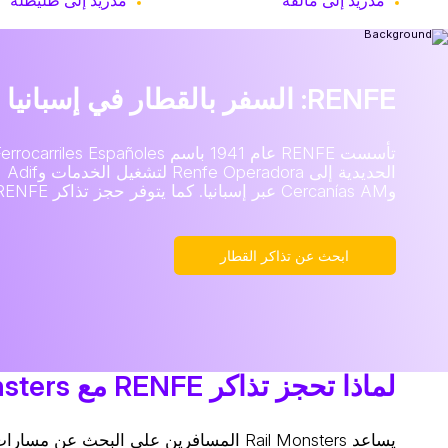
RENFE: السفر بالقطار في إسبانيا
وCercanías AM عبر إسبانيا. كما يتوفر حجز تذاكر RENFE عبر الإنترنت على Rail Monsters.
ابحث عن تذاكر القطار
لماذا تحجز تذاكر RENFE مع Rail Monsters؟