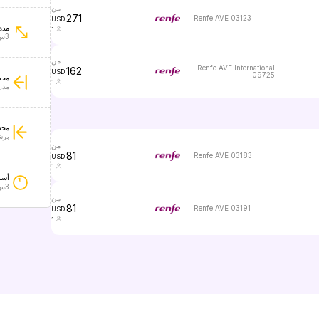
من
271
Renfe AVE 03123
USD
مدة
1
3س 26دق
من
Renfe AVE International
162
USD
09725
محط
1
مدر
محط
برش
من
81
Renfe AVE 03183
USD
1
أسر
3س 2دق
من
81
Renfe AVE 03191
USD
1