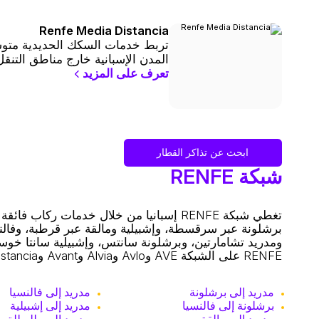
Renfe Media Distancia
المدن الإسبانية خارج مناطق التنقل
تعرف على المزيد
ابحث عن تذاكر القطار
شبكة RENFE
تغطي شبكة RENFE إسبانيا من خلال خدمات
برشلونة عبر سرقسطة، وإشبيلية ومالقة عبر قرطبة، وفالنسي
ومدريد تشامارتين، وبرشلونة سانتس، وإشبيلية سانتا خوستا
RENFE على الشبكة AVE وAvlo وAlvia وAvant وMedia Distancia وCercanías وCercanías AM، مع تحديد أنماط الخدمة وفقًا للممر ونوع البنية التحتية.
مدريد إلى برشلونة
مدريد إلى فالنسيا
برشلونة إلى فالنسيا
مدريد إلى إشبيلية
مدريد إلى مالقة
مدريد إلى طليطلة