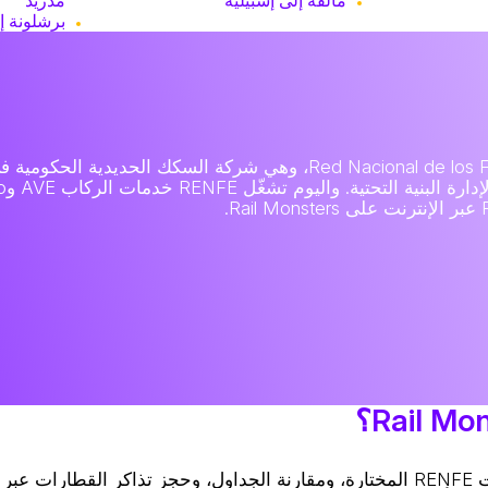
برشلونة إ
يساعد Rail Monsters المسافرين على البحث عن مسارات RENFE المختارة، ومقارنة الجداول