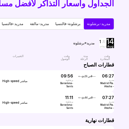
الجداول وأسعار التذاكر لأفضل مسارات
مدريد-برشلونة
برشلونة-فالنسيا
مدريد-مالقة
مدريد-فالنسيا
14
1
مدريد
برشلونة
Aug
المقاعد
وقت
مدة
وقت
التغييرات
المغادرة
الرحلة
الوصول
قطارات الصباح
09:56
06:27
3س 29دق
مدريد
برشلونة
مباشر
High-speed
Barcelona-
Madrid Pta.
Sants
Atocha -
Almudena
Grandes
11:11
07:27
3س 44دق
مدريد
برشلونة
مباشر
High-speed
Barcelona-
Madrid Pta.
Sants
Atocha -
Almudena
Grandes
قطارات نهارية