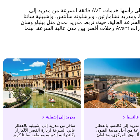
تشغّل RENFE العديد من أشهر روابط السكك الحديدية بين المدن في إسبانيا، وعلى رأسها خدمات AVE فائقة السرعة من مدريد إلى
ومدريد تشامارتين، وبرشلونة سانتس، وإشبيلية سانتا
قطارات Alvia تغطية RENFE للمسافات الطويلة خارج شبكة السرعة العالية، حيث تربط مدريد بمدن مثل بيلباو وسان
سيباستيان وسانتاندير ولا كورونيا وفيغو وقادس باستخدام بنية تحتية مختلطة تجمع بين السرعة العالية والقياسية. وتخدم قطارات Avant رحلات أقصر بين مدن عالية السرعة، بينما
فالنسيا
مدريد إلى إشبيلية
دريد إلى فالنسيا بالقطار
سافر من مدريد إلى إشبيلية بالقطار
عة من أجل مدينة الفنون
عالي السرعة لزيارة القصر الألكازار
والسوق المركزي، وشاطئ
وكاتدرائية إشبيلية ومنطقة سانتا كروز.
.