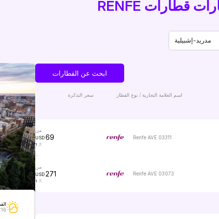
 قطارات RENFE
مدريد-إشبيلية
ابحث عن القطارات
اسم العلامة التجارية / نوع القطار
سعر التذكرة
من
69
Renfe AVE 03311
USD
1
من
271
Renfe AVE 03073
USD
1
القط
:16