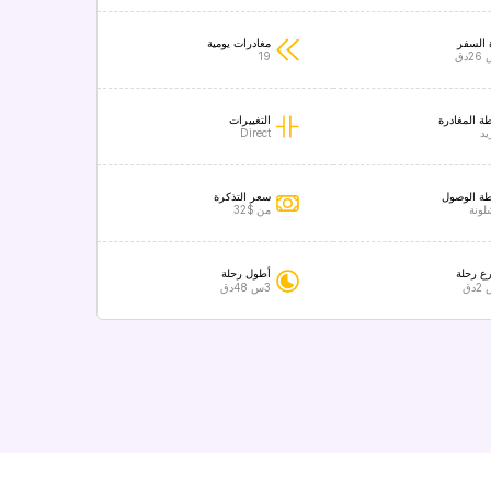
 السفر
مغادرات يومية
19
ة المغادرة
التغييرات
يد
Direct
ة الوصول
سعر التذكرة
لونة
من $32
ع رحلة
أطول رحلة
3س 48دق