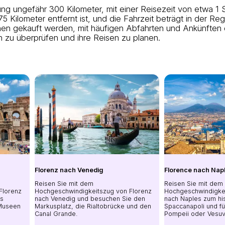
ung ungefähr 300 Kilometer, mit einer Reisezeit von etwa 1
5 Kilometer entfernt ist, und die Fahrzeit beträgt in der Re
nen gekauft werden, mit häufigen Abfahrten und Ankünften
n zu überprüfen und ihre Reisen zu planen.
Florenz nach Venedig
Florence nach Nap
Reisen Sie mit dem
Reisen Sie mit dem
Florenz
Hochgeschwindigkeitszug von Florenz
Hochgeschwindigkei
as
nach Venedig und besuchen Sie den
nach Naples zum hi
 Museen
Markusplatz, die Rialtobrücke und den
Spaccanapoli und f
Canal Grande.
Pompeii oder Vesuv