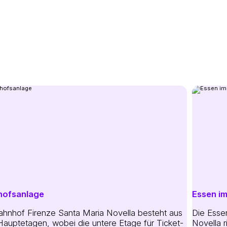
hofsanlage
Essen i
ahnhof Firenze Santa Maria Novella besteht aus
Die Esse
Hauptetagen, wobei die untere Etage für Ticket-
Novella r