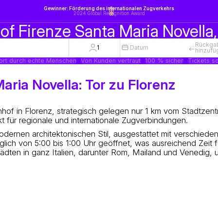
Gewinner: Förderung des internationalen Zugverkehrs
2024 Global Recognition Award
f Firenze Santa Maria Novella, 
Rückga
1
Datum
hinzufü
ort durch echte Menschen
Von Kunden vertraut
100 % sicher
Tickets so
ria Novella: Tor zu Florenz
hof in Florenz, strategisch gelegen nur 1 km vom Stadtzent
nkt für regionale und internationale Zugverbindungen.
dernen architektonischen Stil, ausgestattet mit verschiede
glich von 5:00 bis 1:00 Uhr geöffnet, was ausreichend Zeit 
tädten in ganz Italien, darunter Rom, Mailand und Venedig, 