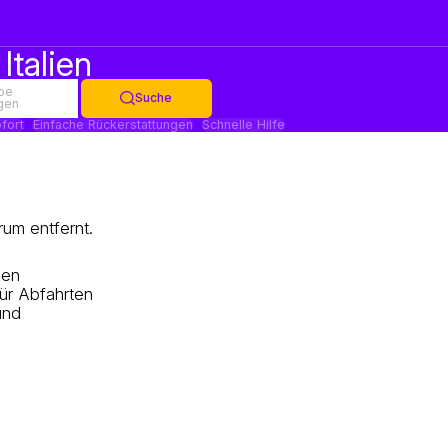
Italien
be
Suche
gen
fort
Einfache Rückerstattungen
Schnelle Hilfe
rum entfernt.
nen
für Abfahrten
und