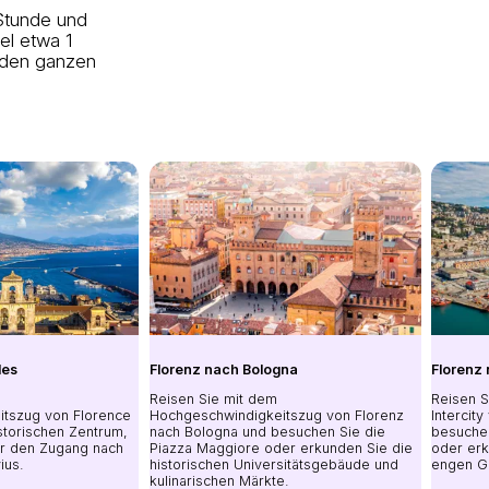
 Stunde und
gel etwa 1
 den ganzen
les
Florenz nach Bologna
Florenz
Reisen Sie mit dem
Reisen S
tszug von Florence
Hochgeschwindigkeitszug von Florenz
Intercit
storischen Zentrum,
nach Bologna und besuchen Sie die
besuche
ür den Zugang nach
Piazza Maggiore oder erkunden Sie die
oder erk
ius.
historischen Universitätsgebäude und
engen G
kulinarischen Märkte.