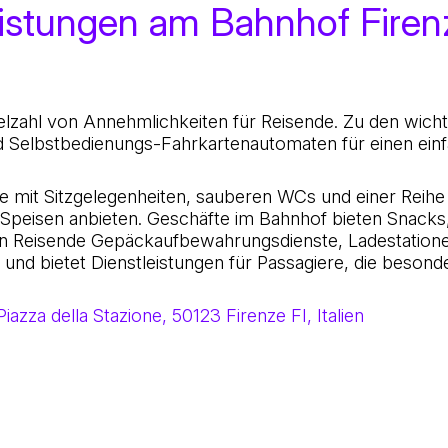
eistungen am Bahnhof Firen
elzahl von Annehmlichkeiten für Reisende. Zu den wicht
d Selbstbedienungs-Fahrkartenautomaten für einen ein
e mit Sitzgelegenheiten, sauberen WCs und einer Reihe
n Speisen anbieten. Geschäfte im Bahnhof bieten Snacks
en Reisende Gepäckaufbewahrungsdienste, Ladestation
und bietet Dienstleistungen für Passagiere, die besond
Piazza della Stazione, 50123 Firenze FI, Italien
h im historischen Zentrum von Florenz und ist somit ein