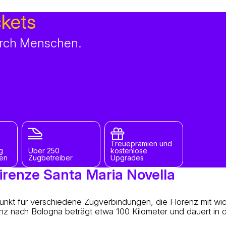
ckets
durch Menschen.
Treueprämien und
g
Über 250
kostenlose
gen
Zugbetreiber
Upgrades
irenze Santa Maria Novella
Punkt für verschiedene Zugverbindungen, die Florenz mit wic
renz nach Bologna beträgt etwa 100 Kilometer und dauert in 