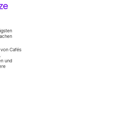
ze
igsten
fachen
 von Cafés
,
en und
ere