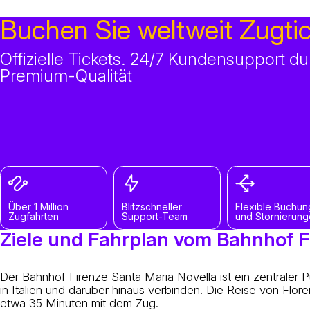
Buchen Sie weltweit Zugti
Offizielle Tickets. 24/7 Kundensupport 
Premium-Qualität
Über 1 Million
Blitzschneller
Flexible Buchun
Zugfahrten
Support-Team
und Stornierun
Ziele und Fahrplan vom Bahnhof F
Der Bahnhof Firenze Santa Maria Novella ist ein zentraler 
in Italien und darüber hinaus verbinden. Die Reise von Flo
etwa 35 Minuten mit dem Zug.