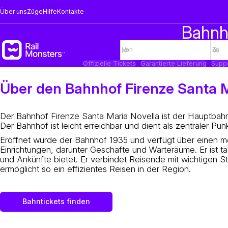
Über uns
Züge
Hilfe
Kontakte
Bahnho
Offizielle Tickets
Garantierte Lieferung
Supp
Über den Bahnhof Firenze Santa Ma
Der Bahnhof Firenze Santa Maria Novella ist der Hauptbahn
Der Bahnhof ist leicht erreichbar und dient als zentraler Pu
Eröffnet wurde der Bahnhof 1935 und verfügt über einen mo
Einrichtungen, darunter Geschäfte und Warteräume. Er ist tä
und Ankünfte bietet. Er verbindet Reisende mit wichtigen S
ermöglicht so ein effizientes Reisen in der Region.
Bahntickets finden