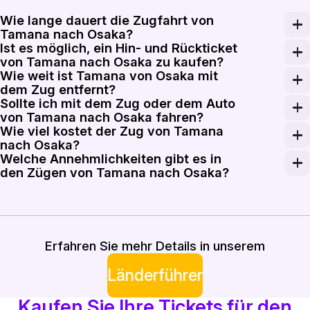
Wie lange dauert die Zugfahrt von
Tamana nach Osaka?
Ist es möglich, ein Hin- und Rückticket
Die Reise von Tamana nach Osaka dauert ungefähr 3 bi
von Tamana nach Osaka zu kaufen?
Wie weit ist Tamana von Osaka mit
Ja, Hin- und Rückfahrkarten von Tamana nach Osaka sin
dem Zug entfernt?
Sollte ich mit dem Zug oder dem Auto
Die Entfernung von Tamana nach Osaka mit dem Zug be
von Tamana nach Osaka fahren?
Wie viel kostet der Zug von Tamana
Mit dem Zug zu fahren bietet ein entspannenderes Erl
nach Osaka?
Welche Annehmlichkeiten gibt es in
Ein Ticket der Economy-Klasse von Tamana nach Osaka
den Zügen von Tamana nach Osaka?
Züge von Tamana nach Osaka bieten in der Regel bequ
Erfahren Sie mehr Details in unserem
Länderführer
Kaufen Sie Ihre Tickets für den