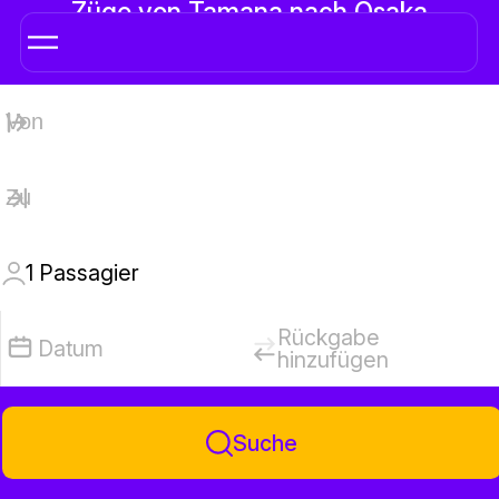
Züge von Tamana nach Osaka
1
Passagier
Rückgabe
Datum
hinzufügen
Suche