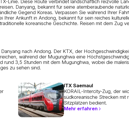
-Linie. Diese Route verbindet landschaftlich reizvolle La
 reisen. Danyang, bekannt für seine atemberaubende natürli
 ländliche Gegend Koreas. Verpassen Sie während Ihrer Fahrt
hrer Ankunft in Andong, bekannt für sein reiches kulturell
 traditionelle koreanische Geschichte. Reisen mit dem Zug v
 Danyang nach Andong. Der KTX, der Hochgeschwindigkei
erreichen, während der Mugunghwa eine Höchstgeschwindig
nd rund 3,5 Stunden mit dem Mugunghwa, wobei die maleri
ges zu sehen sind.
ITX Saemaul
er
KORAIL-Intercity-Zug, der wic
südkoreanische Strecken mit r
Sitzplätzen bedient.
Mehr erfahren