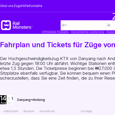
Über uns
Züge
Hilfe
Kontakte
Offizielle Tickets
Garantierte Lieferung
Supp
Fahrplan und Tickets für Züge v
Der Hochgeschwindigkeitszug KTX von Danyang nach Ando
letzte Zug gegen 18:00 Uhr abfährt. Wichtige Stationen e
etwa 1,5 Stunden. Die Ticketpreise beginnen bei ₩27.000 (
Sitzplätze ebenfalls verfügbar. Sie können bequem einen Pla
sicherzustellen, dass Sie eine Zeit finden, die zu Ihrer Reise
14
1
Danyang
Andong
Aug
Sitze
Abfahrtszeit
Reisezeit
Ankunftszeit
Umstiege