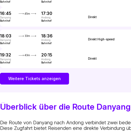
Bahnhof
Bahnhof
16:45
17:30
45m
Direkt
InterCity
Danyang
Andong
Bahnhof
Bahnhof
18:03
18:36
33m
Direkt
High-speed
Danyang
Andong
Bahnhof
Bahnhof
19:32
20:15
43m
Direkt
InterCity
Danyang
Andong
Bahnhof
Bahnhof
Weitere Tickets anzeigen
Überblick über die Route Danyan
Die Route von Danyang nach Andong verbindet zwei bedeut
Diese Zugfahrt bietet Reisenden eine direkte Verbindung ü