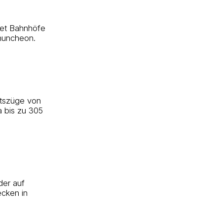
det Bahnhöfe
huncheon.
tszüge von
 bis zu 305
der auf
ecken in