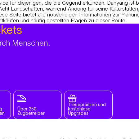
ice für diejenigen, die die Gegend erkunden. Danyang ist b
Acht Landschaften, während Andong für seine Kulturstätten,
se Seite bietet alle notwendigen Informationen zur Planung
tkäufen und häufig gestellten Fragen zu dieser Route.
ckets
durch Menschen.
Treueprämien und
g
Über 250
kostenlose
gen
Zugbetreiber
Upgrades