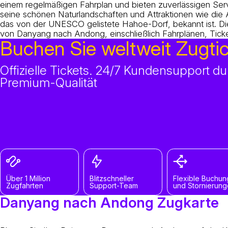
einem regelmäßigen Fahrplan und bieten zuverlässigen Serv
seine schönen Naturlandschaften und Attraktionen wie die 
das von der UNESCO gelistete Hahoe-Dorf, bekannt ist. Die
von Danyang nach Andong, einschließlich Fahrplänen, Ticke
Buchen Sie weltweit Zugti
Offizielle Tickets. 24/7 Kundensupport 
Premium-Qualität
Über 1 Million
Blitzschneller
Flexible Buchun
Zugfahrten
Support-Team
und Stornierun
Danyang nach Andong Zugkarte