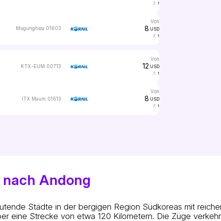
1
von
8
Mugunghwa 01603
USD
1
von
12
KTX-EUM 00713
USD
1
von
8
ITX Maum 01613
USD
1
g nach Andong
ende Städte in der bergigen Region Südkoreas mit reicher
ber eine Strecke von etwa 120 Kilometern. Die Züge verkeh