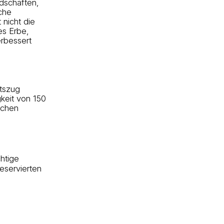
ndschaften,
che
 nicht die
es Erbe,
erbessert
tszug
keit von 150
schen
htige
eservierten