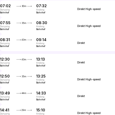
07:02
07:32
30m
Direkt
High-speed
Danyang
Andong
Bahnhof
Bahnhof
07:55
08:30
35m
Direkt
High-speed
Danyang
Andong
Bahnhof
Bahnhof
08:31
09:14
43m
Direkt
InterCity
Danyang
Andong
Bahnhof
Bahnhof
12:30
13:13
43m
Direkt
InterCity
Danyang
Andong
Bahnhof
Bahnhof
12:50
13:25
35m
Direkt
High-speed
Danyang
Andong
Bahnhof
Bahnhof
13:49
14:33
44m
Direkt
InterCity
Danyang
Andong
Bahnhof
Bahnhof
14:41
15:10
29m
Direkt
High-speed
Danyang
Andong