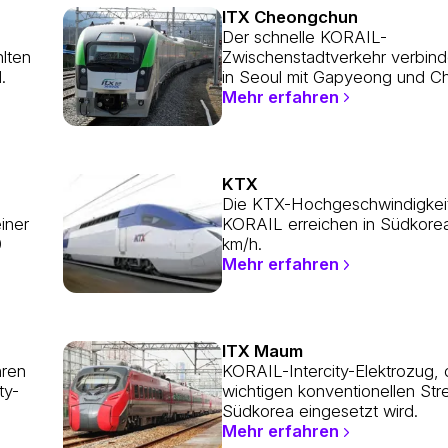
ITX Cheongchun
Der schnelle KORAIL-
lten
Zwischenstadtverkehr verbin
.
in Seoul mit Gapyeong und C
Mehr erfahren
KTX
Die KTX-Hochgeschwindigkei
iner
KORAIL erreichen in Südkorea
0
km/h.
Mehr erfahren
ITX Maum
ren
KORAIL-Intercity-Elektrozug, 
ty-
wichtigen konventionellen Str
Südkorea eingesetzt wird.
Mehr erfahren