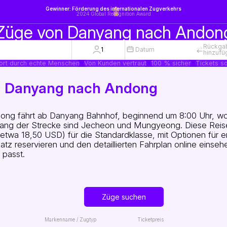
Gewinner: Förderung des internationalen Zugverkehrs
2024 Global Recognition Award
Züge von Danyang nach Andon
Rückga
1
Datum
hinzufü
ort durch echte Menschen
Von Kunden vertraut
100 % sicher
Tickets so
on Danyang nach Andong
ng fährt ab Danyang Bahnhof, beginnend um 8:00 Uhr, wo
ntlang der Strecke sind Jecheon und Mungyeong. Diese Reis
etwa 18,50 USD) für die Standardklasse, mit Optionen für e
tz reservieren und den detaillierten Fahrplan online einseh
 passt.
Züge suchen
Markenname / Zugtyp
Ticketpreis