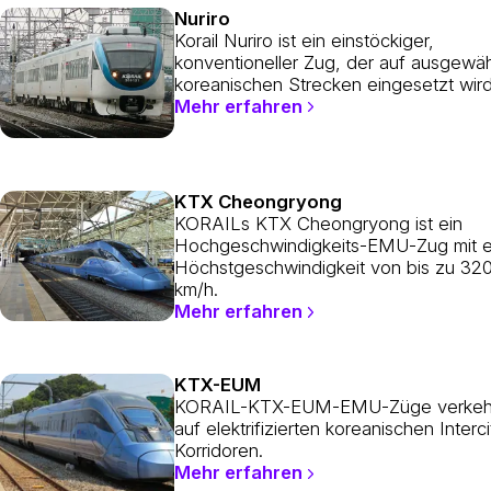
Nuriro
Korail Nuriro ist ein einstöckiger,
konventioneller Zug, der auf ausgewäh
koreanischen Strecken eingesetzt wird
Mehr erfahren
KTX Cheongryong
KORAILs KTX Cheongryong ist ein
Hochgeschwindigkeits-EMU-Zug mit e
Höchstgeschwindigkeit von bis zu 32
km/h.
Mehr erfahren
KTX-EUM
KORAIL-KTX-EUM-EMU-Züge verkeh
auf elektrifizierten koreanischen Interci
Korridoren.
Mehr erfahren