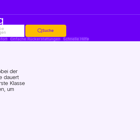
g
be
Suche
gen
fort
Einfache Rückerstattungen
Schnelle Hilfe
bei der
e dauert
rste Klasse
en, um