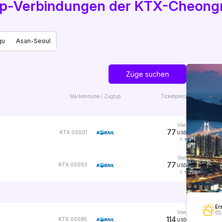
 Top-Verbindungen der KTX-Cheon
gu
Asan-Seoul
Züge suchen
Markenname / Zugtyp
Ticketpreis
von
77
KTX 00001
USD
1
von
77
KTX 00003
USD
1
Er
von
05
114
KTX 00085
USD