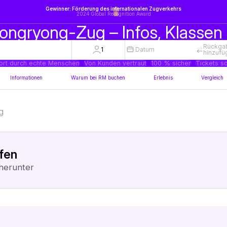
Gewinner: Förderung des internationalen Zugverkehrs
2024 Global Recognition Award
ngryong-Zug – Infos, Klassen 
Rückga
1
Datum
hinzufü
ort durch echte Menschen
Von Kunden vertraut
100 % sicher
Tickets so
Informationen
Warum bei RM buchen
Erlebnis
Vergleich
g
ufen
herunter