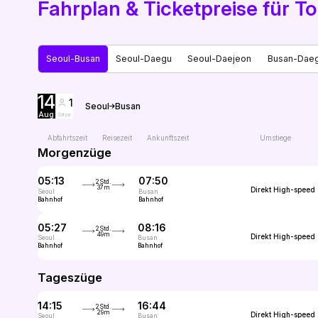
Fahrplan & Ticketpreise für
Seoul-Busan
Seoul-Daegu
Seoul-Daejeon
Busan-Dae
14
1
Seoul
Busan
Aug
Sitze
Abfahrtszeit
Reisezeit
Ankunftszeit
Umstiege
Morgenzüge
05:13
07:50
2Std.
37m
Direkt
High-speed
Seoul
Busan
Bahnhof
Bahnhof
05:27
08:16
2Std.
49m
Direkt
High-speed
Seoul
Busan
Bahnhof
Bahnhof
Tageszüge
14:15
16:44
2Std.
29m
Direkt
High-speed
Seoul
Busan