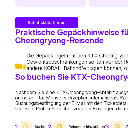
Bahntickets finden
Praktische Gepäckhinweise f
Cheongryong-Reisende
Die Gepäckregeln für den KTX Cheongryong 
Gewichtsbeschränkungen sollten vor der Rei
andere KORAIL-Bahnhöfe tragen können, oh
So buchen Sie KTX-Cheongry
Nachdem Sie eine KTX-Cheongryong-Abfahrt ausgewäh
online ab. Rail Monsters akzeptiert internationale
Buchungsbestätigung per E-Mail mit den Ticketdetai
variieren. Prüfen Sie daher vor dem Einsteigen die 
1
2
3
Suchen
Reisende hinzufügen
E