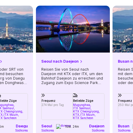
Seoul nach Daejeon
Busan 
 oder SRT von
Reisen Sie von Seoul nach
Reisen 
und besuchen
Daejeon mit KTX oder ITX, um den
mit dem
erg von Daegu
Bahnhof Daejeon zu erreichen und
besuche
chen Donghwasa-
Zugang zum Expo Science Park
oder de
und den Yuseong-Thermen zu
Kräuter
haben
liebte Züge
Frequenz
Beliebte Züge
Frequenz
ugunghwa,
274 Mal pro Tag
Mugunghwa,
250 Mal p
X Saemaul,
ITX Saemaul,
X Cheongryong,
KTX Cheongryong,
TX,
ITX Maum,
KTX,
ITX Maum,
X Sancheon
KTX Sancheon
Daegu
Seoul
Daejeon
Busan
25m
1Std. 24m
Südkorea
Südkorea
Südkorea
Südkorea