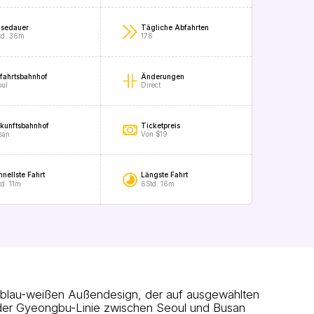
isedauer
Tägliche Abfahrten
td. 36m
176
fahrtsbahnhof
Änderungen
oul
Direct
kunftsbahnhof
Ticketpreis
san
Von $19
hnellste Fahrt
Längste Fahrt
td. 11m
6Std. 16m
 blau-weißen Außendesign, der auf ausgewählten
 der Gyeongbu-Linie zwischen Seoul und Busan