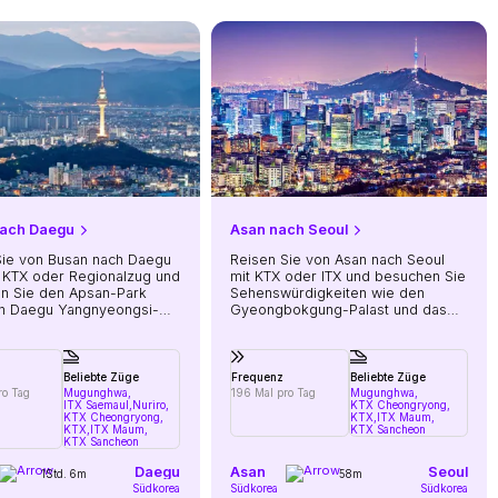
nach Daegu
Asan nach Seoul
Sie von Busan nach Daegu
Reisen Sie von Asan nach Seoul
 KTX oder Regionalzug und
mit KTX oder ITX und besuchen Sie
n Sie den Apsan-Park
Sehenswürdigkeiten wie den
n Daegu Yangnyeongsi-
Gyeongbokgung-Palast und das
markt
Einkaufsviertel Myeongdong
Beliebte Züge
Frequenz
Beliebte Züge
ro Tag
Mugunghwa,
196 Mal pro Tag
Mugunghwa,
ITX Saemaul,
Nuriro,
KTX Cheongryong,
KTX Cheongryong,
KTX,
ITX Maum,
KTX,
ITX Maum,
KTX Sancheon
KTX Sancheon
Daegu
Asan
Seoul
1Std. 6m
58m
Südkorea
Südkorea
Südkorea