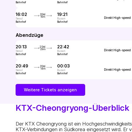
Bahnhof
Bahnhof
16:02
19:21
3Std.
19m
Direkt
High-speed
Seoul
Busan
Bahnhof
Bahnhof
Abendzüge
20:13
22:42
2Std.
29m
Direkt
High-speed
Seoul
Busan
Bahnhof
Bahnhof
20:49
00:03
3Std.
14m
Direkt
High-speed
Seoul
Busan
Bahnhof
Bahnhof
Weitere Tickets anzeigen
KTX-Cheongryong-Überblick
Der KTX Cheongryong ist ein Hochgeschwindigkeits-
KTX-Verbindungen in Südkorea eingesetzt wird. Er 