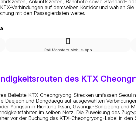
ahrtszeiten, Ankunftszeiten, Bahnhöfe sowie Standard- ode
TX-Verbindungen auf demselben Korridor und wählen Sie da
uchung mit den Passagierdaten weiter.
ea
Rail Monsters Mobile-App
indigkeitsrouten des KTX Cheong
rea
Beliebte KTX-Cheongryong-Strecken umfassen Seoul 
n wie Daejeon und Dongdaegu auf ausgewählten Verbindung
der Yongsan in Richtung Iksan, Gwangju-Songjeong und M
igkeitsfahrten im selben Netz. Die Zuweisung des Zugtyps
 daher vor der Buchung das KTX-Cheongryong-Label in den 