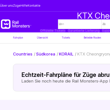
Über uns
Züge
Hilfe
Kontakte
KTX Cheo
Offizielle Tickets
Garantierte Lieferung
Supp
Fahrplan
Übersicht
Tickets
Beliebte Routen
Countries
/
Südkorea
/
KORAIL
/
KTX Cheongryon
Echtzeit-Fahrpläne für Züge abr
Laden Sie noch heute die Rail Monsters-App 