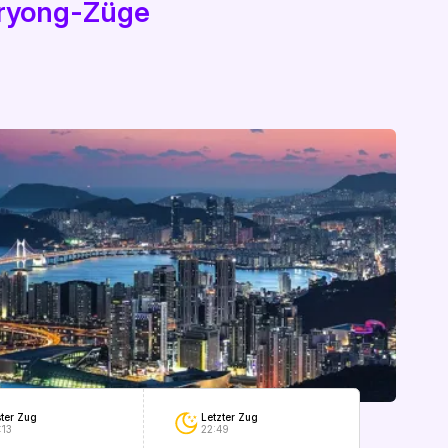
gryong-Züge
Letzter Zug
ster Zug
22:49
:13