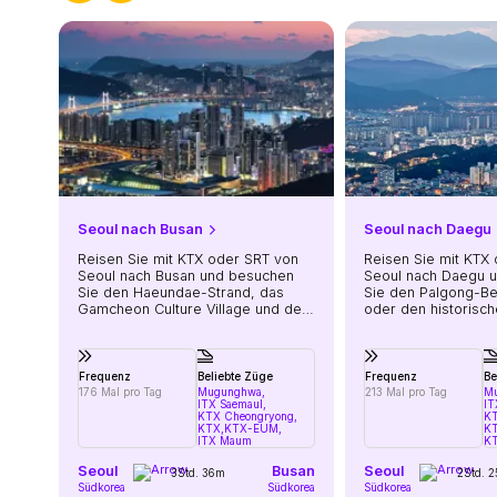
Seoul nach Busan
Seoul nach Daegu
Reisen Sie mit KTX oder SRT von
Reisen Sie mit KTX
Seoul nach Busan und besuchen
Seoul nach Daegu 
Sie den Haeundae-Strand, das
Sie den Palgong-B
Gamcheon Culture Village und den
oder den historis
Busan Tower
Tempel
Frequenz
Beliebte Züge
Frequenz
Be
176 Mal pro Tag
Mugunghwa,
213 Mal pro Tag
M
ITX Saemaul,
IT
KTX Cheongryong,
KT
KTX,
KTX-EUM,
K
ITX Maum
KT
Seoul
Busan
Seoul
3Std. 36m
2Std. 
Südkorea
Südkorea
Südkorea