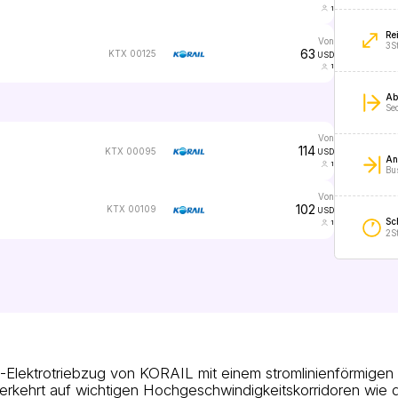
1
Re
von
3S
63
KTX 00125
USD
1
Ab
Se
von
114
KTX 00095
USD
An
1
Bu
von
102
KTX 00109
USD
Sc
1
2S
Elektrotriebzug von KORAIL mit einem stromlinienförmigen
verkehrt auf wichtigen Hochgeschwindigkeitskorridoren wie