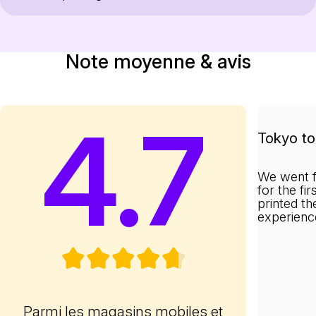
Note moyenne & avis
4.7
Tokyo to 
We went f
for the fi
printed th
experienc
Parmi les magasins mobiles et