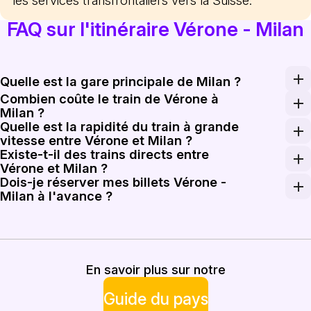
les services transfrontaliers vers la Suisse.
FAQ sur l'itinéraire Vérone - Milan
Quelle est la gare principale de Milan ?
Combien coûte le train de Vérone à
La plupart des trains en provenance de Vérone arrivent
Milan ?
Quelle est la rapidité du train à grande
Un billet de train à grande vitesse de Vérone à Milan c
vitesse entre Vérone et Milan ?
Existe-t-il des trains directs entre
Les trains Frecciarossa et Italo peuvent atteindre des v
Vérone et Milan ?
Dois-je réserver mes billets Vérone -
Oui, il existe de nombreux trains directs tout au long de
Milan à l'avance ?
Pour les services à grande vitesse, il est recommandé d
En savoir plus sur notre
Guide du pays