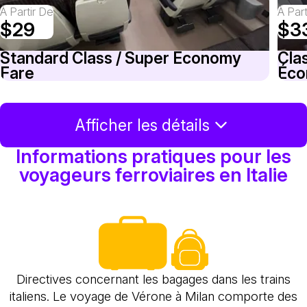
À Partir De
À Par
$29
$3
Standard Class / Super Economy
Cla
Fare
Éco
Afficher les détails
Informations pratiques pour les
voyageurs ferroviaires en Italie
Directives concernant les bagages dans les trains
italiens. Le voyage de Vérone à Milan comporte des