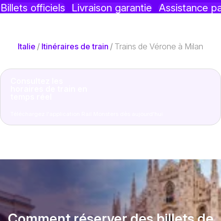
Billets officiels
Livraison garantie
Assistance p
Italie
/
Itinéraires de train
/
Trains de Vérone à Milan
Consultez les
horaires de train en
temps réel
Téléchargez l'application Rail Monsters dès aujourd'hui
Comment réserver des billets de