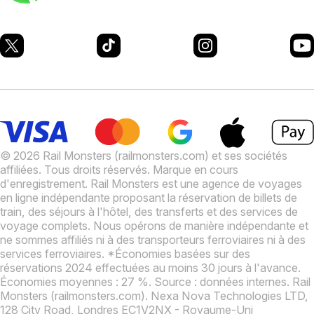
© 2026 Rail Monsters (railmonsters.com) et ses sociétés
affiliées. Tous droits réservés. Marque en cours
d'enregistrement.
Rail Monsters est une agence de voyages
en ligne indépendante proposant la réservation de billets de
train, des séjours à l'hôtel, des transferts et des services de
voyage complets. Nous opérons de manière indépendante et
ne sommes affiliés ni à des transporteurs ferroviaires ni à des
services ferroviaires.
*Économies basées sur des
réservations 2024 effectuées au moins 30 jours à l'avance.
Économies moyennes : 27 %. Source : données internes.
Rail
Monsters (railmonsters.com). Nexa Nova Technologies LTD,
128 City Road, Londres EC1V2NX - Royaume-Uni