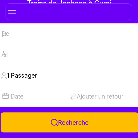
Trains de Jecheon à Gumi
1
Passager
Date
Ajouter un retour
Recherche