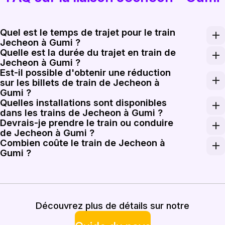
Quel est le temps de trajet pour le train
Jecheon à Gumi ?
Quelle est la durée du trajet en train de
Le trajet en train de Jecheon à Gumi prend généralement
Jecheon à Gumi ?
Est-il possible d'obtenir une réduction
La distance parcourue par le train de Jecheon à Gumi e
sur les billets de train de Jecheon à
Gumi ?
Quelles installations sont disponibles
Bien que les tarifs standard s'appliquent, Rail Monster
dans les trains de Jecheon à Gumi ?
Devrais-je prendre le train ou conduire
Les trains de Jecheon à Gumi offrent généralement des 
de Jecheon à Gumi ?
Combien coûte le train de Jecheon à
Prendre le train est généralement plus relaxant et évite
Gumi ?
Le billet de train de Jecheon à Gumi coûte entre envi
Découvrez plus de détails sur notre