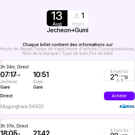
13
1
Aug
Sièges
Jecheon
Gumi
Chaque billet contient des informations sur
Heure de départ
Temps de trajet
Heure d'arrivée
Correspondances
Nom de la marque / Type de train
Prix du billet
3h 34m, Direct
À Partir De
07:17
10:51
22
USD
1
Jecheon
Gumi
Gare
Gare
InterCity
Acheter
Direct
Mugunghwa 04302
3h 37m, Direct
À Partir De
18:05
21:42