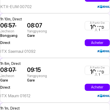
KTX-EUM 00702
1h 10m, Direct
À Partir De
06:57
08:07
10
USD
1
Jecheon
Yangpyeong
Bongyang
Gare
InterCity
Acheter
Direct
ITX Saemaul 01092
1h 8m, Direct
À Partir De
08:07
09:15
10
USD
1
Jecheon
Yangpyeong
Gare
Gare
InterCity
Acheter
Direct
ITX Maum 01612
1h 1m, Direct