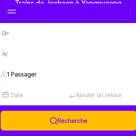
Trains de Jecheon à Yangpyeong
1
Passager
Date
Ajouter un retour
Recherche