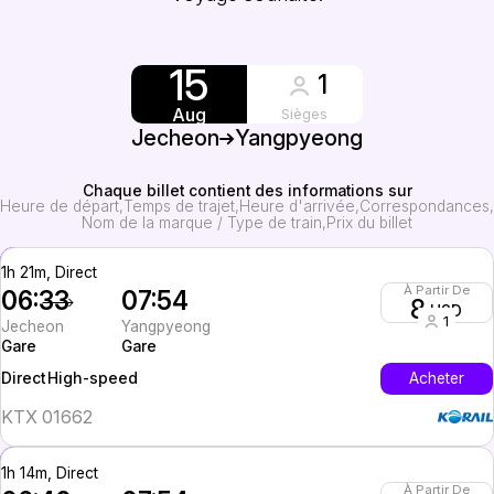
15
1
Aug
Sièges
Jecheon
Yangpyeong
Chaque billet contient des informations sur
Heure de départ
Temps de trajet
Heure d'arrivée
Correspondances
Nom de la marque / Type de train
Prix du billet
1h 21m, Direct
À Partir De
06:33
07:54
8
USD
1
Jecheon
Yangpyeong
Gare
Gare
High-speed
Acheter
Direct
KTX 01662
1h 14m, Direct
À Partir De