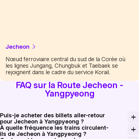
Jecheon
Nœud ferroviaire central du sud de la Corée où
les lignes Jungang, Chungbuk et Taebaek se
rejoignent dans le cadre du service Korail.
FAQ sur la Route Jecheon -
Yangpyeong
Puis-je acheter des billets aller-retour
pour Jecheon à Yangpyeong ?
À quelle fréquence les trains circulent-
Oui, des billets retour pour le trajet Jecheon à Yangp
ils de Jecheon à Yangpyeong ?