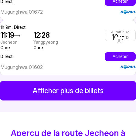
InterCity
Acheter
Direct
Mugunghwa 01672
1h 9m, Direct
À Partir De
11:19
12:28
10
USD
1
Jecheon
Yangpyeong
Gare
Gare
InterCity
Acheter
Direct
Mugunghwa 01602
Afficher plus de billets
Aperçu de la route Jecheon à