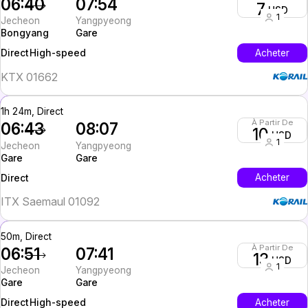
06:40
07:54
7
USD
1
Jecheon
Yangpyeong
Bongyang
Gare
High-speed
Acheter
Direct
KTX 01662
1h 24m, Direct
À Partir De
06:43
08:07
10
USD
1
Jecheon
Yangpyeong
Gare
Gare
InterCity
Acheter
Direct
ITX Saemaul 01092
50m, Direct
À Partir De
06:51
07:41
13
USD
1
Jecheon
Yangpyeong
Gare
Gare
High-speed
Acheter
Direct