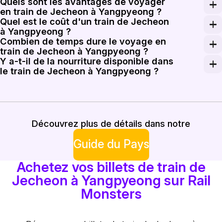
Quels sont les avantages de voyager
Les trains de Jecheon à Yangpyeong circulent plusieurs f
en train de Jecheon à Yangpyeong ?
Quel est le coût d'un train de Jecheon
Voyager en train offre une expérience confortable et pit
à Yangpyeong ?
Combien de temps dure le voyage en
Les billets pour le train de Jecheon à Yangpyeong var
train de Jecheon à Yangpyeong ?
Y a-t-il de la nourriture disponible dans
Le voyage en train de Jecheon à Yangpyeong prend géné
le train de Jecheon à Yangpyeong ?
Sur la plupart des services ferroviaires de Jecheon à Y
Découvrez plus de détails dans notre
Guide du Pays
Achetez vos billets de train de
Jecheon à Yangpyeong sur Rail
Monsters