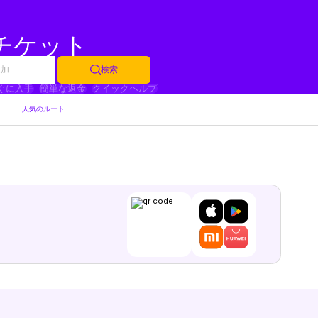
チケット
追加
検索
ぐに入手
簡単な返金
クイックヘルプ
人気のルート