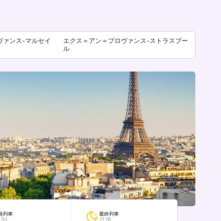
ヴァンス-マルセイ
エクス＝アン＝プロヴァンス-ストラスブー
ル
最終列車
発列車
21:18
:30