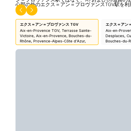
心部の外のエクス＝アン＝プロヴァンスTGV駅を利
エクス＝アン＝プロヴァンス TGV
エクス＝アン
Aix-en-Provence TGV, Terrasse Sainte-
Aix-en-Prove
Victoire, Aix-en-Provence, Bouches-du-
Desplaces, C
Rhône, Provence-Alpes-Côte d'Azur,
Bouches-du-R
Metropolitan France, 13545, France
d'Azur, Metrop