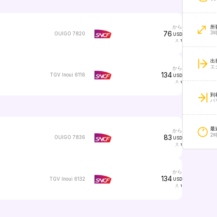
から
所
76
3時
OUIGO 7820
USD
1
出
エ
から
134
TGV Inoui 6116
USD
1
到
パ
最
から
2
83
OUIGO 7836
USD
1
から
134
TGV Inoui 6132
USD
1