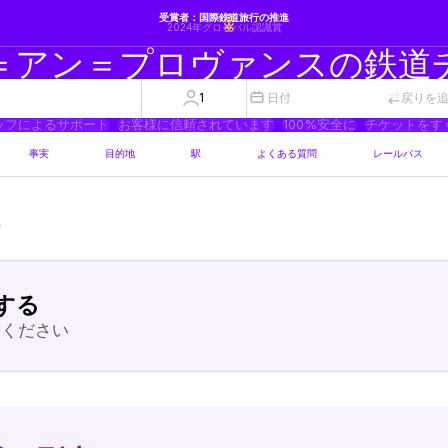
受賞者：国際鉄道旅行の推進
2024年グローバル認識賞
＝アン＝プロヴァンスの鉄道
1
日付
戻りを
ッフによるサポート
お客様に信頼されています
100%安全に
チケットをす
事実
目的地
駅
よくある質問
レールパス
ス
する
してください