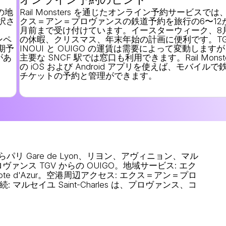
の地
Rail Monsters を通じたオンライン予約サービスでは
選択さ
クス＝アン＝プロヴァンスの鉄道予約を旅行の6〜12
ま
月前まで受け付けています。イースターウィーク、8
ンペ
の休暇、クリスマス、年末年始の計画に便利です。TG
期予
INOUI と OUIGO の運賃は需要によって変動します
があ
主要な SNCF 駅では窓口も利用できます。Rail Monste
の iOS および Android アプリを使えば、モバイルで
チケットの予約と管理ができます。
らパリ Gare de Lyon、リヨン、アヴィニョン、マル
ンス TGV からの OUIGO。
地域サービス
: エク
 d'Azur。
空港周辺アクセス
: エクス＝アン＝プロ
続
: マルセイユ Saint-Charles は、プロヴァンス、コ