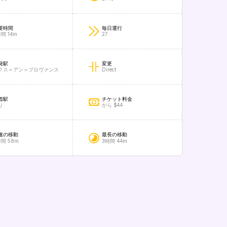
要時間
毎日運行
間 14m
27
発駅
変更
クス＝アン＝プロヴァンス
Direct
着駅
チケット料金
リ
から $44
速の移動
最長の移動
時間 58m
3時間 44m