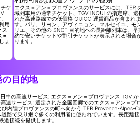
道チケ
エクス＝アン＝プロヴァンスのサービスには、TER 
V
域列車用の通常チケット、TGV INOUI の指定席、
て、
れた高速路線での低価格 OUIGO 運賃商品が含まれ
利用
す。パリ、リヨン、アヴィニョン、マルセイユ、モ
クス
リエ、その他の SNCF 目的地への長距離列車は、早
ス＝
約で安いチケットや割引チケットが表示される場合
しょ
ります。
発の目的地
日中の高速サービス
: エクス＝アン＝プロヴァンス TGV か
の高速サービス
: 選定された全国回廊でのエクス＝アン＝プロヴァ
プロヴァンスの町へ向かう TER Provence-Alpes-Cote
港へ道路で乗り継ぐ多くの利用者に使われています。
長距離接
鉄道接続を提供します。