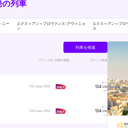
発の列車
-ニー
エクス＝アン＝プロヴァンス-アヴィニョ
エクス＝アン＝プロ
ン
ユ
列車を検索
ブランド名 / 列車の種類
チケット料金
から
134
TGV Inoui 6102
USD
1
から
134
TGV Inoui 6136
USD
1
始
05