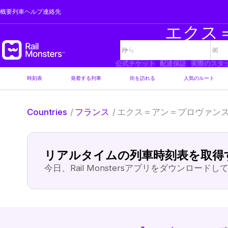
概要
列車
ヘルプ
連絡先
エクス
公式チケット
配達保証
実際のスタ
時刻表
発着する列車
街を訪れる
人気のルート
Countries
/
フランス
/
エクス＝アン＝プロヴァン
リアルタイムの列車時刻表を取得
今日、Rail Monstersアプリをダウンロード