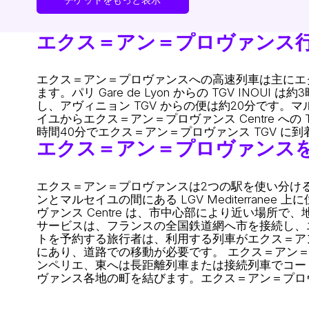
エクス＝アン＝プロヴァンス
エクス＝アン＝プロヴァンスへの高速列車は主にエクス＝
ます。パリ Gare de Lyon からの TGV IN
し、アヴィニョン TGV からの便は約20分です。マルセ
イユからエクス＝アン＝プロヴァンス Centre へ
時間40分でエクス＝アン＝プロヴァンス TGV に
エクス＝アン＝プロヴァンス
エクス＝アン＝プロヴァンスは2つの駅を使い分ける
ンとマルセイユの間にある LGV Mediterranee 上
ヴァンス Centre は、市中心部により近い場所で、地域向
サービスは、フランスの全国鉄道網へ市を接続し、エク
トを予約する旅行者は、利用する列車がエクス＝アン＝
にあり、道路での移動が必要です。 エクス＝アン
ンペリエ、東へは長距離列車または接続列車でコー
ヴァンス各地の町を結びます。エクス＝アン＝プロヴァン