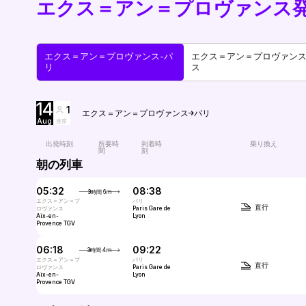
エクス＝アン＝プロヴァンス
エクス＝アン＝プロヴァンス-パ
エクス＝アン＝プロヴァンス
リ
ス
14
1
エクス＝アン＝プロヴァンス
パリ
Aug
座席
出発時刻
所要時
到着時
乗り換え
間
刻
朝の列車
05:32
08:38
3時間 6m
エクス＝アン＝プ
パリ
直行
ロヴァンス
Paris Gare de
Aix-en-
Lyon
Provence TGV
06:18
09:22
3時間 4m
エクス＝アン＝プ
パリ
直行
ロヴァンス
Paris Gare de
Aix-en-
Lyon
Provence TGV