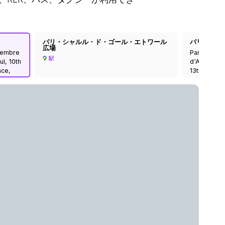
パリ・シャルル・ド・ゴール・エトワール
パリ オー
広場
ovembre
Paris-Auster
駅
ul, 10th
d'Austerlitz
nce,
13th Arrond
ce
Metropolita