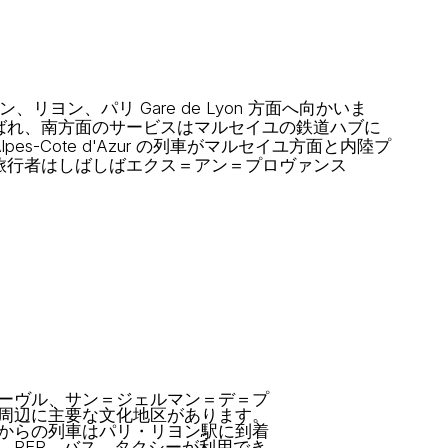
ョン、リヨン、パリ Gare de Lyon 方面へ向かいま
ばれ、南方面のサービスはマルセイユの鉄道ハブに
pes-Cote d'Azur の列車がマルセイユ方面と内陸プ
旅行者はしばしばエクス＝アン＝プロヴァンス
ーヴル、サン＝ジェルマン＝デ＝プ
周辺に主要な文化地区があります。
からの列車はパリ・リヨン駅に到着
、RER、バス、タクシーが利用でき