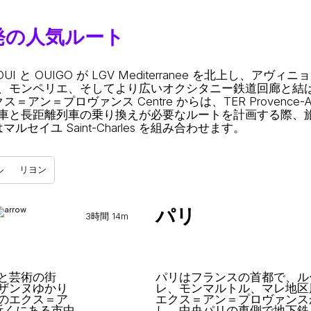
発の人気ルート
と OUIGO が LGV Mediterranee を北上し、アヴィニ
、モンペリエ、そしてより広いオクシタニー鉄道回廊と結
ン＝プロヴァンス Centre からは、TER Provence-Al
車と長距離列車の乗り換えが必要なルートを計画する際、
ルセイユ Saint-Charles を組み合わせます。
ル
リヨン
パリ
3時間 14m
と芸術の街
パリはフランスの首都で、ル
ザンヌゆかり
レ、モンマルトル、マレ地区
のエクス＝ア
エクス＝アン＝プロヴァンス
近くにある市中
し、中央パリの東側で地下鉄