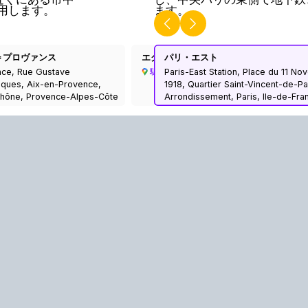
用します。
ます。
＝プロヴァンス
エクス・アン・プロヴァンス TGV
パリ・エスト
nce, Rue Gustave
Paris-East Station, Place du 11 N
駅
uques, Aix-en-Provence,
1918, Quartier Saint-Vincent-de-Pa
hône, Provence-Alpes-Côte
Arrondissement, Paris, Ile-de-Fra
olitan France, 13627, France
Metropolitan France, 75010, Fran