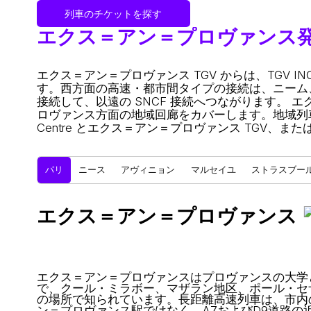
列車のチケットを探す
エクス＝アン＝プロヴァンス
エクス＝アン＝プロヴァンス TGV からは、TGV INOUI 
す。西方面の高速・都市間タイプの接続は、ニーム
接続して、以遠の SNCF 接続へつながります。 エクス＝ア
ロヴァンス方面の地域回廊をカバーします。地域列
Centre とエクス＝アン＝プロヴァンス TGV、またはマ
パリ
ニース
アヴィニョン
マルセイユ
ストラスブー
エクス＝アン＝プロヴァンス
エクス＝アン＝プロヴァンスはプロヴァンスの大学
で、クール・ミラボー、マザラン地区、ポール・セ
の場所で知られています。長距離高速列車は、市内
ン＝プロヴァンス駅ではなく、A7およびD9道路の