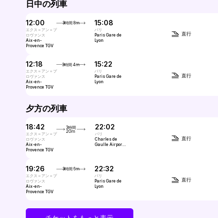
日中の列車
12:00
15:08
3時間 8m
エクス＝アン＝プ
パリ
直行
ロヴァンス
Paris Gare de
Aix-en-
Lyon
Provence TGV
12:18
15:22
3時間 4m
エクス＝アン＝プ
パリ
直行
ロヴァンス
Paris Gare de
Aix-en-
Lyon
Provence TGV
夕方の列車
18:42
22:02
3時間
20m
エクス＝アン＝プ
パリ
直行
ロヴァンス
Charles de
Aix-en-
Gaulle Airport
Provence TGV
(CDG, Paris)
19:26
22:32
3時間 6m
エクス＝アン＝プ
パリ
直行
ロヴァンス
Paris Gare de
Aix-en-
Lyon
Provence TGV
チケットをもっと表示