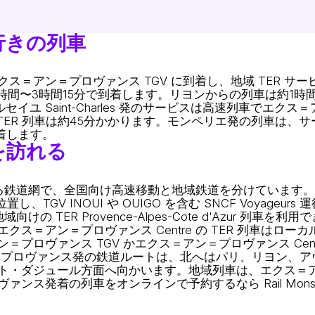
行きの列車
アン＝プロヴァンス TGV に到着し、地域 TER サービス
OUI は約3時間〜3時間15分で到着します。リヨンからの列車は約
イユ Saint-Charles 発のサービスは高速列車でエクス
の TER 列車は約45分かかります。モンペリエ発の列車は、
到着します。
を訪れる
鉄道網で、全国向け高速移動と地域鉄道を分けています。エ
に位置し、TGV INOUI や OUIGO を含む SNCF Voy
けの TER Provence-Alpes-Cote d'Azur 列車
ス＝アン＝プロヴァンス Centre の TER 列車はロ
プロヴァンス TGV かエクス＝アン＝プロヴァンス Cen
＝プロヴァンス発の鉄道ルートは、北へはパリ、リヨン、ア
ト・ダジュール方面へ向かいます。地域列車は、エクス＝
ス発着の列車をオンラインで予約するなら Rail Monste