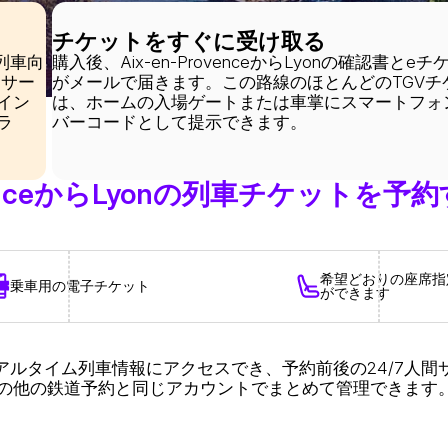
チケットをすぐに受け取る
高速列車向
購入後、Aix-en-ProvenceからLyonの確認書とeチ
Oサー
がメールで届きます。この路線のほとんどのTGVチ
イン
は、ホームの入場ゲートまたは車掌にスマートフォ
ラ
バーコードとして提示できます。
-ProvenceからLyonの列車チケットを
希望どおりの座席指
乗車用の電子チケット
ができます
eからLyonのリアルタイム列車情報にアクセスでき、予約前後の24/7
の他の鉄道予約と同じアカウントでまとめて管理できます