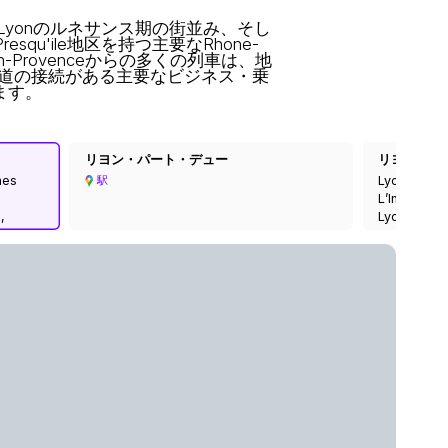
x Lyonのルネサンス期の街並み、そし
esqu'ile地区を持つ主要なRhone-
en-Provenceからの多くの列車は、地
道の接続がある主要なビジネス・乗
します。
リヨン・パート・デュー
リヨン・ヴ
mes
Lyon Vaise
駅
L’Industrie
,
Lyon, Métr
gne-
Auvergne-R
,
France, 69