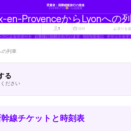
受賞者：国際鉄道旅行の推進
2024年グローバル認識賞
ix-en-ProvenceからLyonへの
1
日付
戻りを
ッフによるサポート
お客様に信頼されています
100%安全に
チケットをす
onへの列車
する
してください
onの新幹線チケットと時刻表