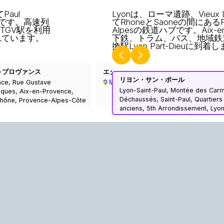
Paul
Lyonは、ローマ遺跡、Vieu
市です。高速列
てRhoneとSaoneの間にあるPr
 TGV駅を利用
Alpesの鉄道ハブです。Aix-
れています。
下鉄、トラム、バス、地域鉄
換駅Lyon Part-Dieuに到着
＝プロヴァンス
エクス・アン・プロヴァンス TGV
リヨン・サン・ポール
nce, Rue Gustave
駅
Lyon-Saint-Paul, Montée des Car
uques, Aix-en-Provence,
Déchaussés, Saint-Paul, Quartiers
hône, Provence-Alpes-Côte
anciens, 5th Arrondissement, Lyon
olitan France, 13627, France
Métropole de Lyon, Rhône, Auver
Rhône-Alpes, Metropolitan France
69005, France