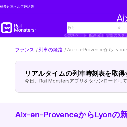
概要
列車
ヘルプ
連絡先
A
公式チケット
配達保証
実際のスタ
フランス
/
列車の経路
/
Aix-en-ProvenceからLy
リアルタイムの列車時刻表を取得
今日、Rail Monstersアプリをダウンロード
Aix-en-ProvenceからLy