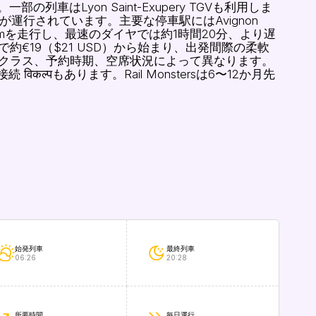
す。一部の列車はLyon Saint-Exupery TGVも利用しま
列車が運行されています。主要な停車駅にはAvignon
 kmを走行し、最速のダイヤでは約1時間20分、より遅
トで約€19（$21 USD）から始まり、出発間際の柔軟
運賃はクラス、予約時期、空席状況によって異なります。
 विकल्पもあります。Rail Monstersは6〜12か月先
。
始発列車
最終列車
06:26
20:28
所要時間
毎日運行