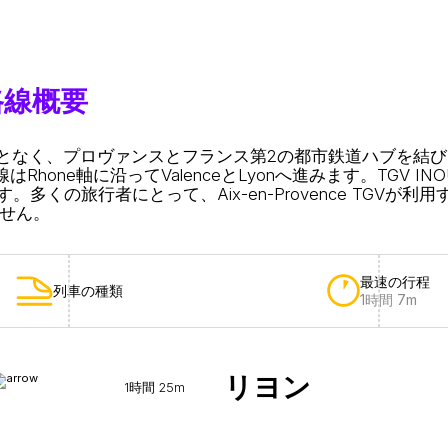
の路線概要
ることなく、プロヴァンスとフランス第2の都市鉄道ハブを結び
はRhone軸に沿ってValenceとLyonへ進みます。TGV 
旅行者にとって、Aix-en-Provence TGVが利用する
ません。
最速の行程
列車の種類
1時間 7m
リヨン
1時間 25m