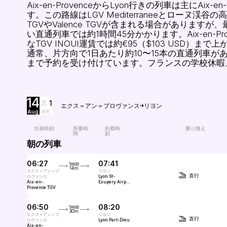
Aix-en-ProvenceからLyon行きの列車は主にAix-en
す。この路線はLGV Mediterraneeとローヌ渓
TGVやValence TGVが含まれる場合がありま
い直通列車では約1時間45分かかります。Aix-en-P
なTGV INOUI運賃では約€95（$103 US
通常、片方向で1日あたり約10〜15本の直通列車があり、Marsei
まで予約を受け付けています。フランスの学校休暇
14
1
エクス＝アン＝プロヴァンス
リヨン
Aug
座席
出発時刻
所要時
到着時
乗り換え
間
刻
朝の列車
06:27
07:41
1時間
14m
エクス＝アン＝プ
リヨン
直行
ロヴァンス
Lyon St-
Aix-en-
Exupery Airport
Provence TGV
TGV (LYS)
06:50
08:20
1時間
30m
エクス＝アン＝プ
リヨン
直行
ロヴァンス
Lyon Part-Dieu
Aix-en-