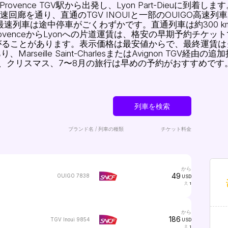
-Provence TGV駅から出発し、Lyon Part-Dieuに到着しま
谷の高速回廊を通り、直通のTGV INOUIと一部のOUIGO高速
すが、最速列車は途中停車がごくわずかです。直通列車は約300
rovenceからLyonへの片道運賃は、格安の早期予約チケッ
D）まで上がることがあります。表示価格は最安値からで、最終
lle Saint-CharlesまたはAvignon TGV経由の追加接続
、クリスマス、7〜8月の旅行は早めの予約がおすすめです
列車を検索
ブランド名 / 列車の種類
チケット料金
から
49
OUIGO 7838
USD
1
から
186
TGV Inoui 9854
USD
1