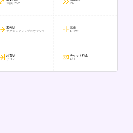
1時間 25m
24
出発駅
変更
エクス＝アン＝プロヴァンス
Direct
到着駅
チケット料金
リヨン
$31