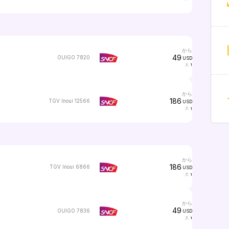
から
49
OUIGO 7820
USD
1
から
186
TGV Inoui 12566
USD
1
から
186
TGV Inoui 6866
USD
1
から
49
OUIGO 7836
USD
1