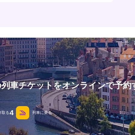
Lyonへの列車チケットをオンラインで予
4
け取る
列車に乗る