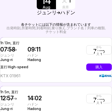
14
1
Aug
座席
ジュンリ
ハドン
各チケットには以下の情報が含まれています
出発時刻
所要時間
到着時刻
乗り換え
ブランド名 / 列車の種類
チケット料金
1h 13m, 直行
から
07:58
09:11
7
USD
1
ジュンリ
ハドン
Jung-ri
Hadong
High-speed
購入
直行
KTX 01961
1h 5m, 直行
から
12:57
14:02
7
USD
1
ジュンリ
ハドン
Jung-ri
Hadong