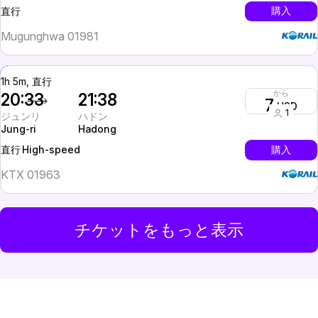
InterCity
購入
直行
Mugunghwa 01981
1h 5m, 直行
から
20:33
21:38
7
USD
1
ジュンリ
ハドン
Jung-ri
Hadong
High-speed
購入
直行
KTX 01963
チケットをもっと表示