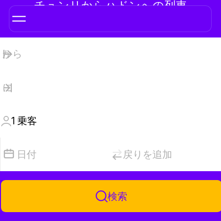
チュンリからハドンへの列車
1
乗客
日付
戻りを追加
検索