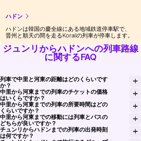
ハドン
ハドンは韓国の慶全線にある地域鉄道停車駅で、
晋州と順天の間を走るKorailの列車が停車します。
ジュンリからハドンへの列車路線
に関するFAQ
列車で中里と河東の距離はどのくらいです
か？
中里から河東までの列車のチケットの価格
中里と河東の距離は約75キロメートルで、短く快適な
はいくらですか？
中里から河東までの列車の所要時間はどの
中里から河東までの列車のチケットの価格は、エコノミー
くらいですか？
中里から河東までの移動には列車とバスの
中里から河東までの列車の旅は、運行している特定の列車
どちらが良いですか？
チュンリからハドンまでの列車の出発時刻
電車は一般的にバスよりも快適で速いです。ルートに
は何ですか？