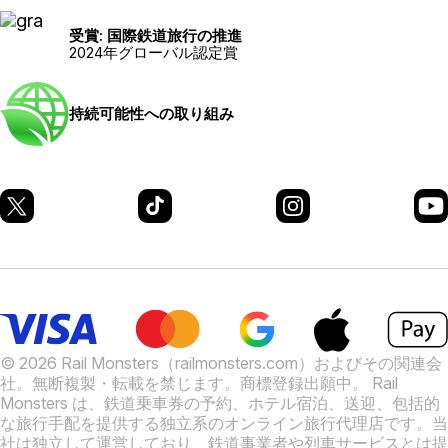
受賞: 国際鉄道旅行の推進
2024年グローバル認定賞
持続可能性への取り組み
© 2026 Rail Monsters（railmonsters.com）およびその関連会
社。無断複製・転載を禁じます。商標登録出願中。
Rail
Monsters は、鉄道乗車券の予約、ホテル宿泊、送迎、包括的
な旅行手配を提供する独立系のオンライン旅行代理店です。当
社は独立して運営しており、鉄道事業者や列車サービスとは提