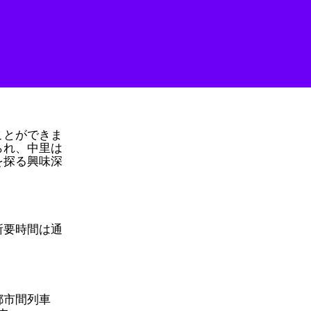
ことができま
られ、中里は
を探る興味深
所要時間は通
都市間列車