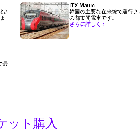
ITX Maum
電化さ
韓国の主要な在来線で運行される
ま
の都市間電車です。
さらに詳しく
で最
ケット購入