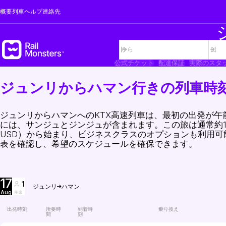
概要
列車
ヘルプ
連絡先
公式チケット
配達保証
実際のスタ
ジュンリからハマン行きの列車時
ジュンリからハマンへのKTX高速列車は、最初の出発が午
には、サンジュとジンジュが含まれます。この旅は通常約1時間
USD）から始まり、ビジネスクラスのオプションも利用
表を確認し、希望のスケジュールを確保できます。
17
1
ジュンリ
ハマン
Aug
座席
出発時刻
所要時
到着時
乗り換え
間
刻