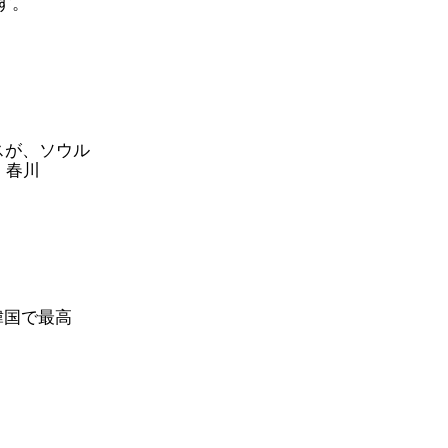
す。
スが、ソウル
、春川
、韓国で最高