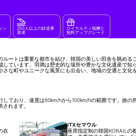
ャン
250人以上の鉄道事
ロイヤルティ報酬と
業者
無料アップグレード
のルートは重要な都市を結び、韓国の美しい田舎を眺める
成しています。羽満は歴史的な場所や豊かな文化遺産で知
小さな町やユニークな風景にも出会い、地域の交通と文化
おり、速度は60km/hから100km/hの範囲です。旅の
供されます。
ITXセマウル
の在
座席指定制の韓国KORAILの