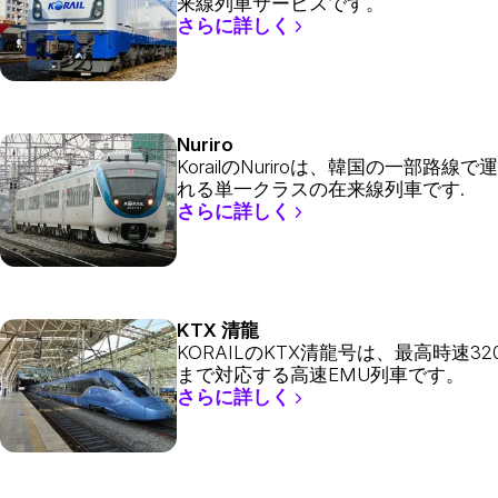
来線列車サービスです。
さらに詳しく
Nuriro
KorailのNuriroは、韓国の一部路線で
れる単一クラスの在来線列車です.
さらに詳しく
KTX 清龍
KORAILのKTX清龍号は、最高時速320
まで対応する高速EMU列車です。
さらに詳しく