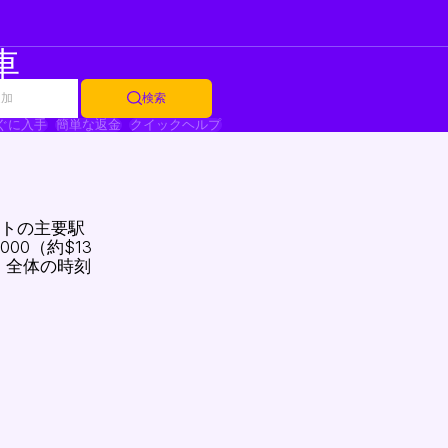
車
追加
検索
ぐに入手
簡単な返金
クイックヘルプ
ートの主要駅
0（約$13
、全体の時刻