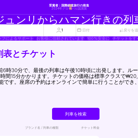
受賞者：国際鉄道旅行の推進
2024年グローバル認識賞
ジュンリからハマン行きの列
1
日付
戻りを
ッフによるサポート
お客様に信頼されています
100%安全に
チケットをす
刻表とチケット
前6時30分で、最後の列車は午後10時頃に出発します。ル
15分かかります。チケットの価格は標準クラスで₩20,00
可能です。座席の予約はオンラインで簡単に行うことができ
列車を検索
ブランド名 / 列車の種類
チケット料金