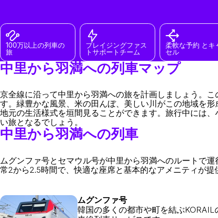
100万以上の列車の
ブレイジングファス
柔軟な予約 とキ
旅
トサポートチーム
セル
中里から羽満への列車マップ
京全線に沿って中里から羽満への旅を計画しましょう。こ
す。緑豊かな風景、米の田んぼ、美しい川がこの地域を形
地元の生活様式を垣間見ることができます。旅行中には、
い旅となるでしょう。
中里から羽満への列車
ムグンファ号とセマウル号が中里から羽満へのルートで運行して
常2から2.5時間で、快適な座席と基本的なアメニティが提
ムグンファ号
韓国の多くの都市や町を結ぶKORAIL