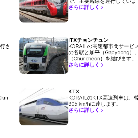
で、主要路線を運行していま
さらに詳しく
ITXチョンチュン
運行さ
KORAILの高速都市間サービ
の各駅と加平（Gapyeong）
（Chuncheon）を結びます。
さらに詳しく
KTX
km
KORAILのKTX高速列車は
305 km/hに達します。
さらに詳しく