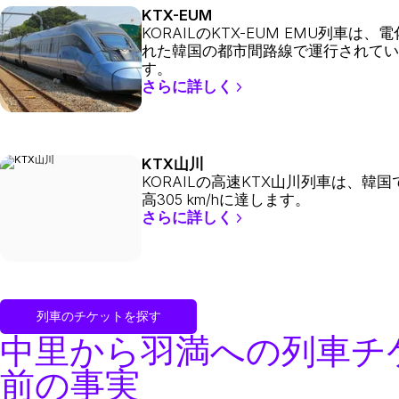
KTX-EUM
KORAILのKTX-EUM EMU列車は、
れた韓国の都市間路線で運行されてい
す。
さらに詳しく
KTX山川
KORAILの高速KTX山川列車は、韓国
高305 km/hに達します。
さらに詳しく
列車のチケットを探す
中里から羽満への列車チ
前の事実