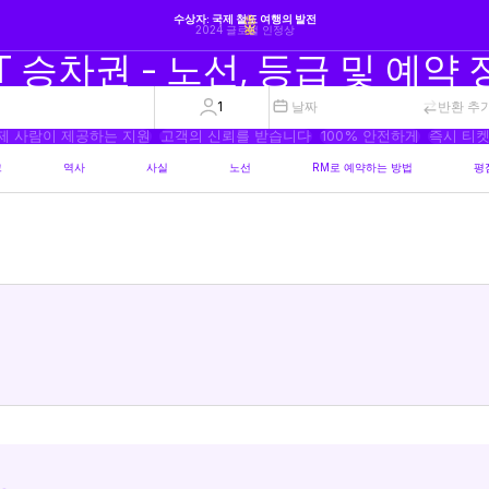
수상자: 국제 철도 여행의 발전
2024 글로벌 인정상
T 승차권 - 노선, 등급 및 예약
1
날짜
반환 추
제 사람이 제공하는 지원
고객의 신뢰를 받습니다
100% 안전하게
즉시 티켓
크
역사
사실
노선
RM로 예약하는 방법
평