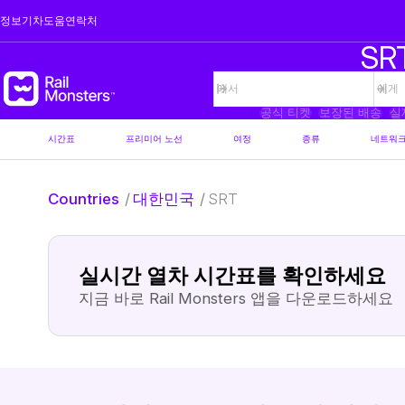
정보
기차
도움
연락처
SR
공식 티켓
보장된 배송
실
시간표
프리미어 노선
여정
종류
네트워
Countries
/
대한민국
/
SRT
실시간 열차 시간표를 확인하세요
지금 바로 Rail Monsters 앱을 다운로드하세요