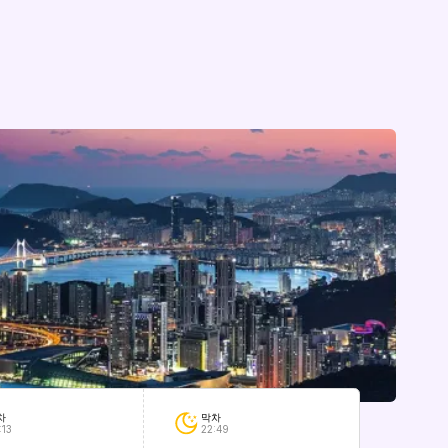
막차
차
22:49
:13