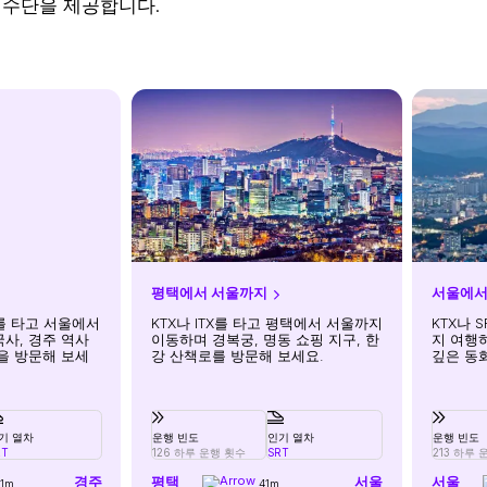
 수단을 제공합니다.
평택에서 서울까지
서울에서
차를 타고 서울에서
KTX나 ITX를 타고 평택에서 서울까지
KTX나 
사, 경주 역사
이동하며 경복궁, 명동 쇼핑 지구, 한
지 여행
을 방문해 보세
강 산책로를 방문해 보세요.
깊은 동
기 열차
운행 빈도
인기 열차
운행 빈도
RT
126 하루 운행 횟수
SRT
213 하루 
경주
평택
서울
서울
1m
41m