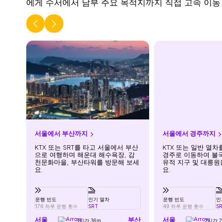
에게 수서에서 남부 주요 목적지까지 직접 고속 이동
서울에서 부산까지
서울에서 경주까지
KTX 또는 SRT를 타고 서울에서 부산
KTX 또는 일반 열
으로 여행하며 해운대 해수욕장, 감
경주로 이동하여 불국
천문화마을, 부산타워를 방문해 보세
유적 지구 및 대릉원
요.
요.
운행 빈도
인기 열차
운행 빈도
인
176 하루 운행 횟수
SRT
49 하루 운행 횟수
S
서울
부산
서울
3시간 36m
2시간 2