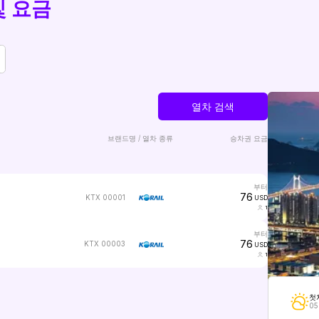
및 요금
열차 검색
브랜드명 / 열차 종류
승차권 요금
부터
76
KTX 00001
USD
1
부터
76
KTX 00003
USD
1
첫
05