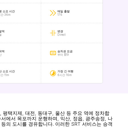
행 소요 시간
매일 출발
시간 36m
176
발역
변경
울
Direct
착역
승차권 요금
산
부터 $19
단 소요 시간
가장 긴 여행
간 11m
6시간 16m
 평택지제, 대전, 동대구, 울산 등 주요 역에 정차합
서에서 목포까지 운행하며, 익산, 정읍, 광주송정, 나
천 등의 도시를 경유합니다. 이러한 SRT 서비스는 승객