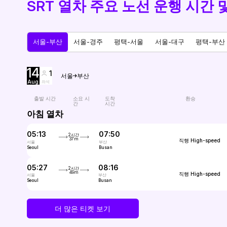
SRT 열차 주요 노선 운행 시간 
서울-부산
서울-경주
평택-서울
서울-대구
평택-부산
14
1
서울
부산
Aug
좌석
출발 시간
소요 시
도착
환승
간
시간
아침 열차
05:13
07:50
2시간
37m
직행
High-speed
서울
부산
Seoul
Busan
05:27
08:16
2시간
49m
직행
High-speed
서울
부산
Seoul
Busan
더 많은 티켓 보기