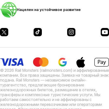
Нацелен на устойчивое развитие
© 2026 Rail Monsters (railmonsters.com) и аффилированные
компании. Все права защищены. Заявка на товарный знак
подана.
Rail Monsters — независимое онлайн-
турагентство, предлагающее бронирование
железнодорожных билетов, размещение в отелях,
трансферы и комплексные туристические услуги. Мы
работаем самостоятельно и не аффилированы с
железнодорожными перевозчиками или операторами