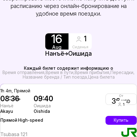
расписанию через онлайн-бронирование на
удобное время поездки.
16
1
Aug
Сиденья
Нанъё
Оишида
Каждый билет содержит информацию о
Время отправления
Время в пути
Время прибытия
Пересадки
Название бренда / Тип поезда
Цена билета
1h 4m, Прямой
От
08:36
09:40
36
USD
1
Нанъё
Оишида
Akayu
Oishida
High-speed
Купить
Прямой
Tsubasa 121