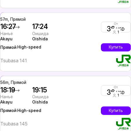
57m, Прямой
От
16:27
17:24
36
USD
1
Нанъё
Оишида
Akayu
Oishida
High-speed
Купить
Прямой
Tsubasa 141
56m, Прямой
От
18:19
19:15
36
USD
1
Нанъё
Оишида
Akayu
Oishida
High-speed
Купить
Прямой
Tsubasa 145