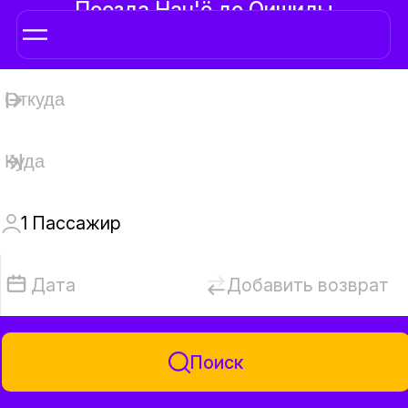
Поезда Нан'ё до Оишиды
1
Пассажир
Дата
Добавить возврат
Поиск