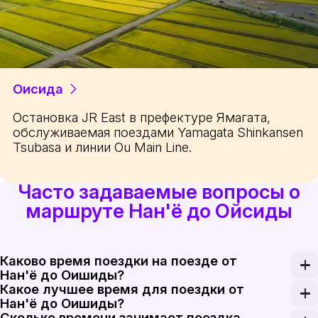
Оисида
Остановка JR East в префектуре Ямагата,
обслуживаемая поездами Yamagata Shinkansen
Tsubasa и линии Ou Main Line.
Часто задаваемые вопросы о
маршруте Нан'ё до Ойсиды
Каково время поездки на поезде от
Нан'ё до Оишиды?
Какое лучшее время для поездки от
Поездка на поезде от Нан'ё до Оишиды занимает 
Нан'ё до Оишиды?
Сколько времени занимает поездка