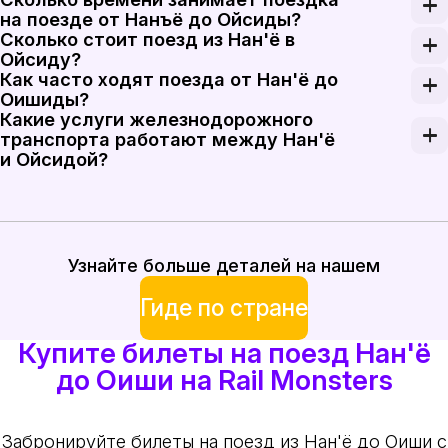
Лучшее время для поездки от Нан'ё до Оишиды - э
на поезде от Нанъё до Ойсиды?
Сколько стоит поезд из Нан'ё в
Поездка на поезде от Нанъё до Ойсиды обычно зан
Ойсиду?
Как часто ходят поезда от Нан'ё до
Поезд из Нан'ё в Ойсиду стоит от 1500 иен до 210
Оишиды?
Какие услуги железнодорожного
Поезда от Нан'ё до Оишиды ходят регулярно в те
транспорта работают между Нан'ё
и Ойсидой?
Существуют местные железнодорожные услуги, ко
Узнайте больше деталей на нашем
Гиде по стране
Купите билеты на поезд Нан'ё
до Оиши на Rail Monsters
Забронируйте билеты на поезд из Нан'ё до Оиши с