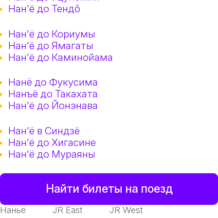
Нан'ё до Тендō
Нан'ё до Кориумы
Нан'ё до Ямагаты
Нан'ё до Каминойама
Нанё до Фукусима
Нанъё до Такахата
Нан'ё до Йонэнава
Нан'ё в Синдзё
Нан'ё до Хигасине
Нан'ё до Мураяны
Найти билеты на поезд
Наньё
JR East
JR West