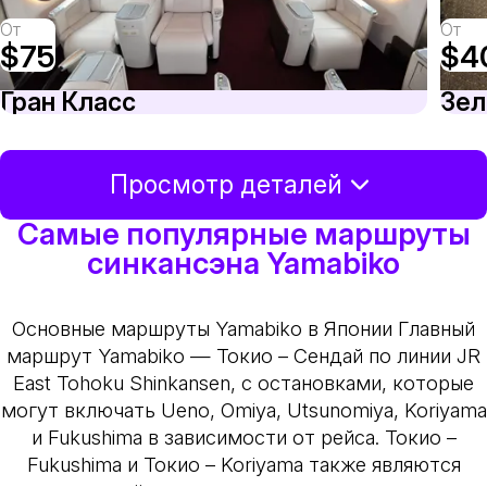
От
От
$75
$4
Гран Класс
Зел
Просмотр деталей
Самые популярные маршруты
синкансэна Yamabiko
Основные маршруты Yamabiko в Японии
Главный
маршрут Yamabiko — Токио – Сендай по линии JR
East Tohoku Shinkansen, с остановками, которые
могут включать Ueno, Omiya, Utsunomiya, Koriyama
и Fukushima в зависимости от рейса. Токио –
Fukushima и Токио – Koriyama также являются