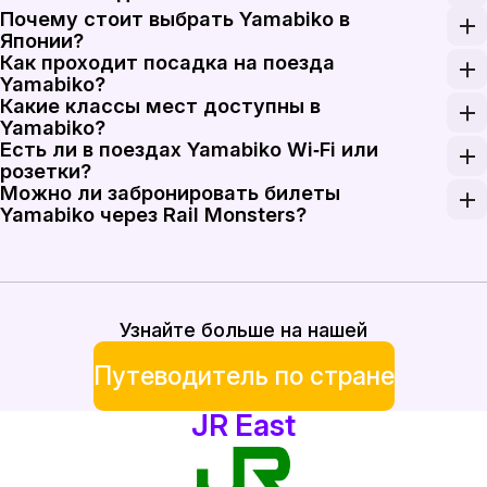
Почему стоит выбрать Yamabiko в
Yamabiko — это сервис JR East Shinkansen на лини
Японии?
Как проходит посадка на поезда
Yamabiko удобен для путешественников, которые е
Yamabiko?
Какие классы мест доступны в
Пассажиры Yamabiko садятся на платформы Shinkan
Yamabiko?
Есть ли в поездах Yamabiko Wi‑Fi или
Поезда Yamabiko используют вагоны Ordinary Car, 
розетки?
Можно ли забронировать билеты
Наличие бортовых удобств в Yamabiko зависит от 
Yamabiko через Rail Monsters?
Да, Rail Monsters поддерживает онлайн-бронирова
Узнайте больше на нашей
Путеводитель по стране
JR East