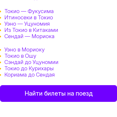
Токио — Фукусима
Итиносеки в Токио
Уэно — Уцуномия
Из Токио в Китаками
Сендай — Мориока
Уэно в Мориоку
Токио в Ошу
Сэндай до Уцуномии
Токио до Курихары
Кориама до Сендая
Найти билеты на поезд