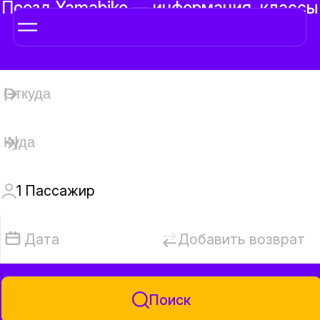
Поезд Yamabiko — информация, классы
и билеты
1
Пассажир
Дата
Добавить возврат
Поиск