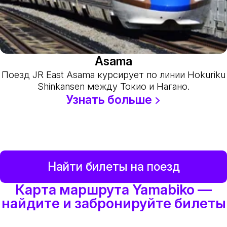
Asama
Поезд JR East Asama курсирует по линии Hokuriku
Shinkansen между Токио и Нагано.
Узнать больше
Найти билеты на поезд
Карта маршрута Yamabiko —
найдите и забронируйте билеты