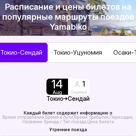
Расписание и цены билетов на
популярные маршруты поездов
Yamabiko
Токио-Сендай
Токио-Уцуномия
Осаки-
14
1
Aug
Сиденья
Токио
Сендай
Каждый билет содержит информацию о
Время отправления
Время в пути
Время прибытия
Пересадки
Название бренда / Тип поезда
Цена билета
Утренние поезда