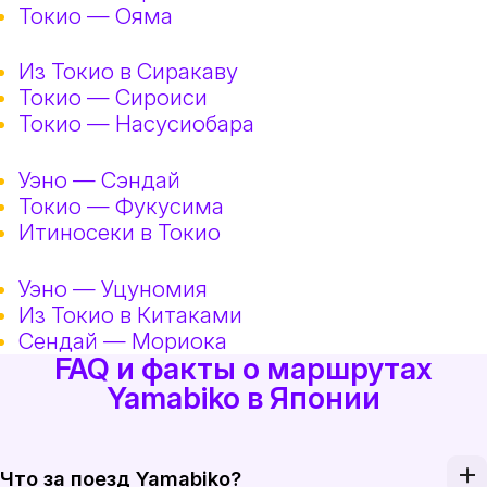
Токио — Ояма
Из Токио в Сиракаву
Токио — Сироиси
Токио — Насусиобара
Уэно — Сэндай
Токио — Фукусима
Итиносеки в Токио
Уэно — Уцуномия
Из Токио в Китаками
Сендай — Мориока
FAQ и факты о маршрутах
Yamabiko в Японии
Что за поезд Yamabiko?