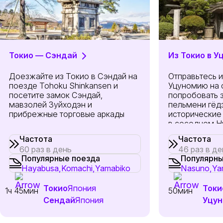
Токио — Сэндай
Из Токио в 
Доезжайте из Токио в Сэндай на
Отправьтесь и
поезде Tohoku Shinkansen и
Уцуномию на 
посетите замок Сэндай,
попробовать 
мавзолей Зуйходэн и
пельмени гёдз
прибрежные торговые аркады
исторические
в соседнем Н
Частота
Частота
60 раз в день
46 раз в де
Популярные поезда
Популярны
Hayabusa,
Komachi,
Yamabiko
Nasuno,
Ya
Токио
Япония
Токи
1ч 45мин
50мин
Сендай
Япония
Уцун