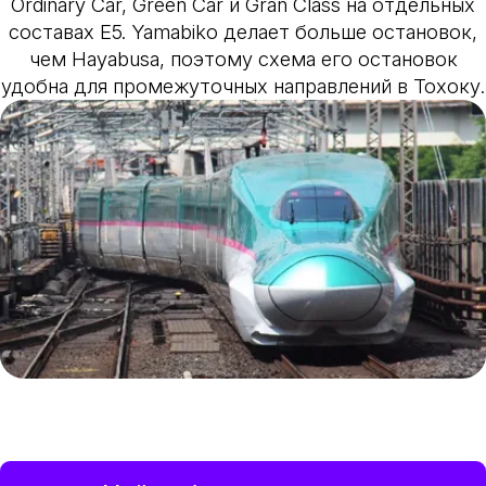
Ordinary Car, Green Car и Gran Class на отдельных
составах E5. Yamabiko делает больше остановок,
чем Hayabusa, поэтому схема его остановок
удобна для промежуточных направлений в Тохоку.