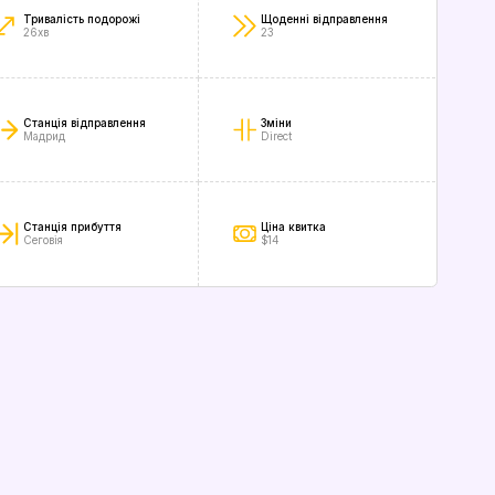
Тривалість подорожі
Щоденні відправлення
26хв
23
Станція відправлення
Зміни
Мадрид
Direct
Станція прибуття
Ціна квитка
Сеговія
$14