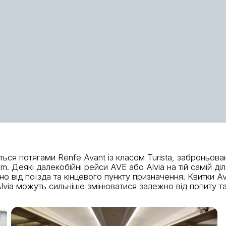
ться потягами Renfe Avant із класом Turista, заброньо
. Деякі далекобійні рейси AVE або Alvia на тій самій ді
алежно від поїзда та кінцевого пункту призначення. Квитк
Alvia можуть сильніше змінюватися залежно від попиту т