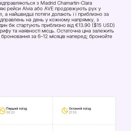
відправляються з Madrid Chamartin-Clara
еякі рейси Alvia або AVE продовжують рух у
 km, а найшвидші потяги долають її приблизно за
відправлень на день у кожному напрямку, з
ин бік стартують приблизно від €13.90 ($15 USD)
тарифу та наявності місць. Остаточна ціна залежить
ає бронювання за 6–12 місяців наперед; бронюйте
Перший поїзд
Останній поїзд
06:23
21:30