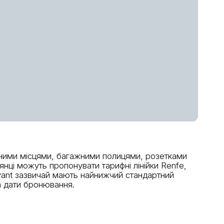
ваними місцями, багажними полицями, розетками
лянці можуть пропонувати тарифні лінійки Renfe,
и Avant зазвичай мають найнижчий стандартний
а дати бронювання.