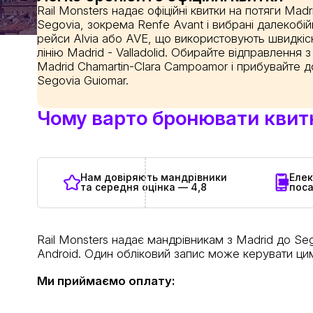
Rail Monsters надає офіційні квитки на потяги Mad
Segovia, зокрема Renfe Avant і вибрані далекобій
рейси Alvia або AVE, що використовують швидкіс
лінію Madrid - Valladolid. Обирайте відправлення з
Madrid Chamartin-Clara Campoamor і прибувайте д
Segovia Guiomar.
Чому варто бронювати квитки
Нам довіряють мандрівники
Елек
та середня оцінка — 4,8
пос
Rail Monsters надає мандрівникам з Madrid до Seg
Android. Один обліковий запис може керувати цим
Ми приймаємо оплату: