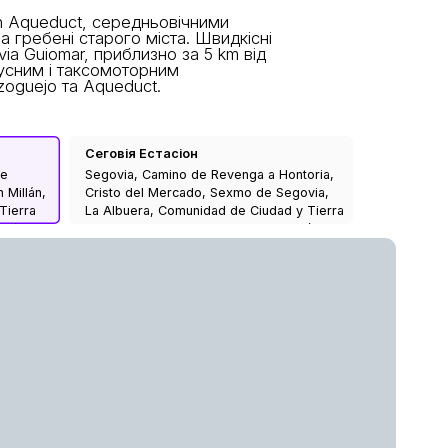
n Aqueduct, середньовічними
а гребені старого міста. Швидкісні
ia Guiomar, приблизно за 5 km від
бусним і таксомоторним
zoguejo та Aqueduct.
Мадрид - Аточа Серканіас
Сеговія Естасіон
le
Atocha-Cercanías, Avenida de la Ciudad
Segovia, Camino de Revenga a Hontoria,
 Millán,
de Barcelona, Atocha, Arganzuela,
Cristo del Mercado, Sexmo de Segovia,
Tierra
Madrid, Community of Madrid, 28007,
La Albuera, Comunidad de Ciudad y Tierra
León,
Spain
de Segovia, Segovia, Castile and León,
40005, Spain