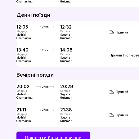
Chamartín
Guiomar
Clara
Campoamor
Денні поїзди
12:05
12:32
27хв
Мадрид
Сеговія
Прямий
Madrid
Segovia
Chamartín
Guiomar
Clara
Campoamor
13:40
14:08
28хв
Мадрид
Сеговія
Прямий
High-spe
Madrid
Segovia
Chamartín
Guiomar
Clara
Campoamor
Вечірні поїзди
20:02
20:29
27хв
Мадрид
Сеговія
Прямий
Madrid
Segovia
Chamartín
Guiomar
Clara
Campoamor
21:11
21:38
27хв
Мадрид
Сеговія
Прямий
Madrid
Segovia
Chamartín
Guiomar
Clara
Campoamor
Показати більше квитків