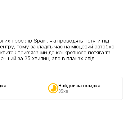
их проєктів Spain, які проводять потяги під
ентру, тому закладіть час на місцевий автобус
квиток прив’язаний до конкретного потяга та
менший за 35 хвилин, але в планах слід
дка
Найдовша поїздка
35хв