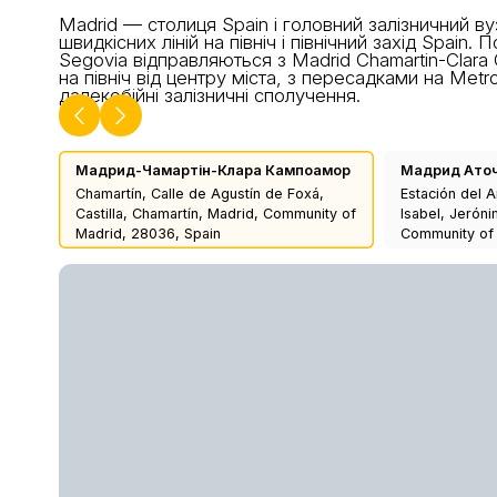
Madrid — столиця Spain і головний залізничний ву
швидкісних ліній на північ і північний захід Spain. 
Segovia відправляються з Madrid Chamartin-Clar
на північ від центру міста, з пересадками на Metro
далекобійні залізничні сполучення.
Мадрид-Чамартін-Клара Кампоамор
Мадрид Ато
Chamartín, Calle de Agustín de Foxá,
Estación del A
Castilla, Chamartín, Madrid, Community of
Isabel, Jeróni
Madrid, 28036, Spain
Community of 