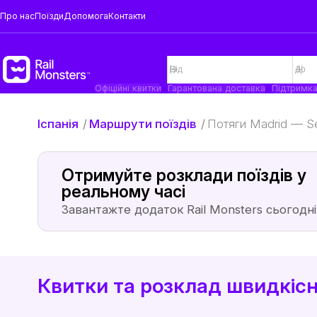
Про нас
Поїзди
Допомога
Контакти
Офіційні квитки
Гарантована доставка
Підтримк
Іспанія
/
Маршрути поїздів
/
Потяги Madrid — S
Отримуйте розклади поїздів у
реальному часі
Завантажте додаток Rail Monsters сьогодні
Квитки та розклад швидкісн