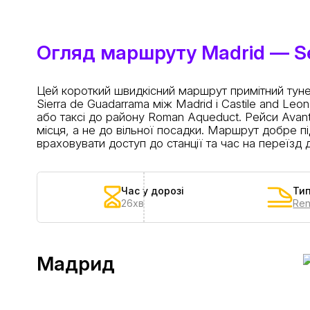
Огляд маршруту Madrid — S
Цей короткий швидкісний маршрут примітний тунел
Sierra de Guadarrama між Madrid і Castile and Le
або таксі до району Roman Aqueduct. Рейси Avant
місця, а не до вільної посадки. Маршрут добре пі
враховувати доступ до станції та час на переїзд д
Час у дорозі
Тип
26хв
Ren
Мадрид