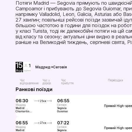
Потяги Madrid — Segovia прямують по швидкісній л
Campoamor і прибувають до Segovia Guiomar, прич
напрямку Valladolid, Leon, Galicia, Asturias або 
27 хвилин; повільніші рейсові поїзди зазвичай і
більшою частотою в години для поїздок на роботу
у класі Turista, тоді як далекобійні потяги на цій
від класу та сезону; актуальні ціни видно в реал
раніше на Великодній тиждень, серпневі свята, Різд
15
1
Мадрид
Сеговія
Aug
Сидіння
Час
Час у
Час
Пересадки
відправлення
дорозі
прибуття
Ранкові поїзди
06:30
06:55
25хв
Мадрид
Сеговія
Прямий
High-spe
Madrid
Segovia
Chamartín
Guiomar
Clara
Campoamor
06:55
07:22
27хв
Мадрид
Сеговія
Прямий
High-spe
Madrid
Segovia