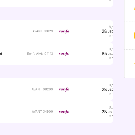
1
від
28
AVANT 08129
USD
1
від
85
Renfe Alvia 04143
ed
USD
1
від
28
AVANT 08209
USD
1
від
28
AVANT 34909
USD
1