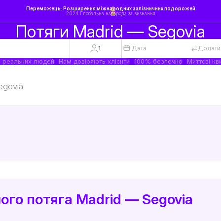
Переможець: Розширення міжнародних залізничних подорожей
2024 Глобальна нагорода за визнання
Потяги Madrid — Segovia
1
Дата
Додати
а реальних людей
Нам довіряють клієнти
100% безпечно
Миттєві кв
egovia
ого потяга Madrid — Segovia