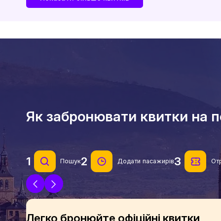
Як забронювати квитки на по
1
2
3
Пошук
Додати пасажирів
От
Легко бронюйте офіційні квитки