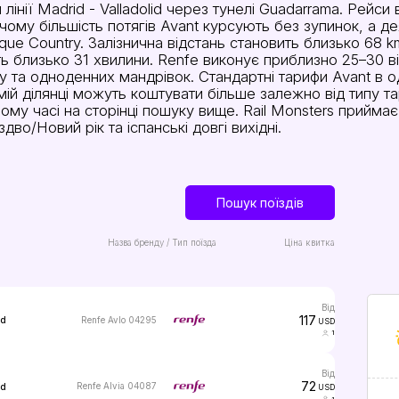
інії Madrid - Valladolid через тунелі Guadarrama. Рейси 
ому більшість потягів Avant курсують без зупинок, а д
Basque Country. Залізнична відстань становить близько 68
дуть близько 31 хвилини. Renfe виконує приблизно 25–30 
 та одноденних мандрівок. Стандартні тарифи Avant в од
 самій ділянці можуть коштувати більше залежно від типу 
ьному часі на сторінці пошуку вище. Rail Monsters прийм
во/Новий рік та іспанські довгі вихідні.
Пошук поїздів
Назва бренду / Тип поїзда
Ціна квитка
від
117
Renfe Avlo 04295
ed
USD
1
від
72
Renfe Alvia 04087
ed
USD