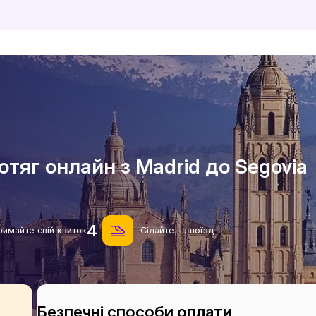
тяг онлайн з Madrid до Segovia
4
римайте свій квиток
Сідайте на поїзд
Безпечні способи оплати