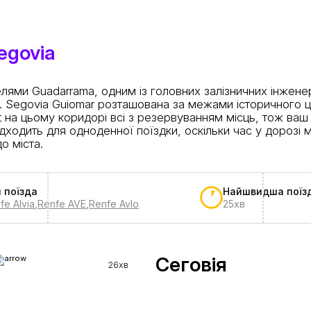
egovia
ями Guadarrama, одним із головних залізничних інженерн
on. Segovia Guiomar розташована за межами історичного ц
 на цьому коридорі всі з резервуванням місць, тож ваш 
дходить для одноденної поїздки, оскільки час у дорозі 
о міста.
 поїзда
Найшвидша поїз
fe Alvia
,
Renfe AVE
,
Renfe Avlo
25хв
Сеговія
26хв