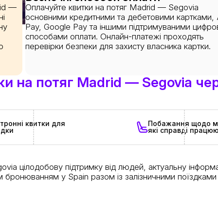
rid —
Оплачуйте квитки на потяг Madrid — Segovia
ні
основними кредитними та дебетовими картками, 
ну
Pay, Google Pay та іншими підтримуваними цифр
способами оплати. Онлайн-платежі проходять
о
перевірки безпеки для захисту власника картки.
 на потяг Madrid — Segovia чер
тронні квитки для
Побажання щодо м
адки
які справді працю
ovia цілодобову підтримку від людей, актуальну інформац
 бронюванням у Spain разом із залізничними поїздками в