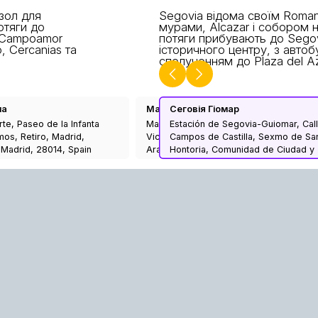
зол для
Segovia відома своїм Roma
Потяги до
мурами, Alcazar і собором н
a Campoamor
потяги прибувають до Segov
, Cercanias та
історичного центру, з авто
сполученням до Plaza del A
ча
Мадрид Принсіпе Піо
Сеговія Гіомар
rte, Paseo de la Infanta
Madrid-Príncipe Pío, Glorieta de San
Estación de Segovia-Guiomar, Cal
mos, Retiro, Madrid,
Vicente, Casa de Campo, Moncloa-
Campos de Castilla, Sexmo de San
Madrid, 28014, Spain
Aravaca, Madrid, Community of Madrid,
Hontoria, Comunidad de Ciudad y 
28008, Spain
de Segovia, Segovia, Castile and 
40195, Spain