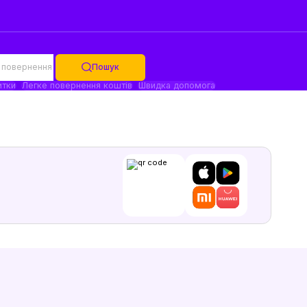
 повернення
Пошук
итки
Легке повернення коштів
Швидка допомога