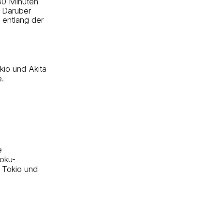
 30 Minuten
. Darüber
 entlang der
kio und Akita
e.
e
oku-
 Tokio und