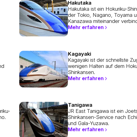
Hakutaka
Hakutaka ist ein Hokuriku-Sh
der Tokio, Nagano, Toyama 
Kanazawa miteinander verbind
Mehr erfahren
Kagayaki
Kagayaki ist der schnellste Zu
nd
wenigen Halten auf dem Hoku
Shinkansen.
Mehr erfahren
Tanigawa
riku-
JR East Tanigawa ist ein Joet
no.
Shinkansen-Service nach Ec
und Gala-Yuzawa.
Mehr erfahren