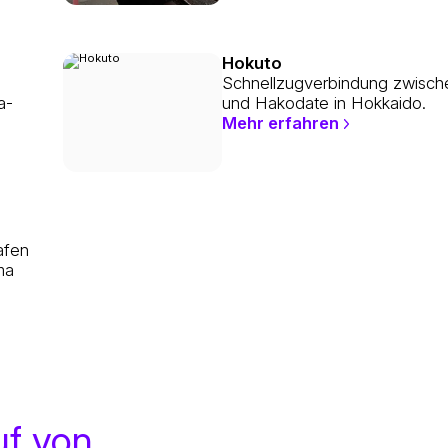
Hokuto
Schnellzugverbindung zwisc
a-
und Hakodate in Hokkaido.
Mehr erfahren
afen
ma
uf von