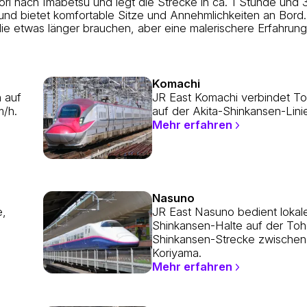
ri nach Imabetsu und legt die Strecke in ca. 1 Stunde und
 und bietet komfortable Sitze und Annehmlichkeiten an Bord
ie etwas länger brauchen, aber eine malerischere Erfahrung
Komachi
 auf
JR East Komachi verbindet To
m/h.
auf der Akita-Shinkansen-Lini
Mehr erfahren
Nasuno
e,
JR East Nasuno bedient lokal
Shinkansen-Halte auf der Toh
Shinkansen-Strecke zwischen
Koriyama.
Mehr erfahren