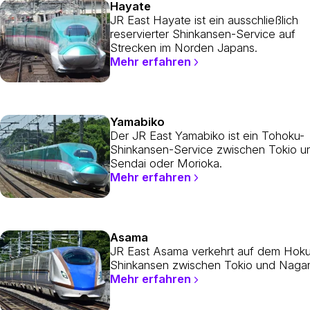
Hayate
JR East Hayate ist ein ausschließlich
reservierter Shinkansen-Service auf
Strecken im Norden Japans.
Mehr erfahren
Yamabiko
Der JR East Yamabiko ist ein Tohoku-
Shinkansen-Service zwischen Tokio u
Sendai oder Morioka.
Mehr erfahren
Asama
JR East Asama verkehrt auf dem Hoku
Shinkansen zwischen Tokio und Naga
Mehr erfahren