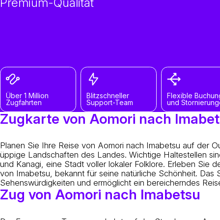
Premium-Qualität
Über 1 Million
Blitzschneller
Flexible Buchun
Zugfahrten
Support-Team
und Stornierun
Zugkarte von Aomori nach Imabe
Planen Sie Ihre Reise von Aomori nach Imabetsu auf der O
üppige Landschaften des Landes. Wichtige Haltestellen sind 
und Kanagi, eine Stadt voller lokaler Folklore. Erleben Sie
von Imabetsu, bekannt für seine natürliche Schönheit. Das
Sehenswürdigkeiten und ermöglicht ein bereicherndes Reise
Zug von Aomori nach Imabetsu