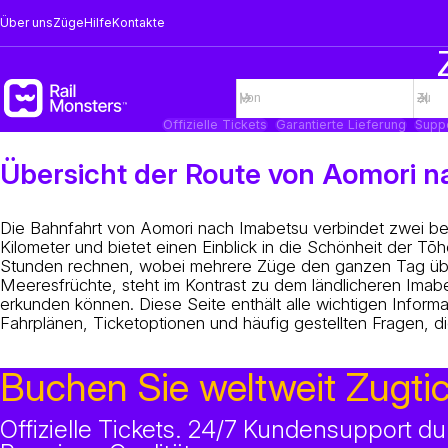
Über uns
Züge
Hilfe
Kontakte
Offizielle Tickets
Garantierte Lieferung
Supp
Übersicht der Route von Aomori 
Die Bahnfahrt von Aomori nach Imabetsu verbindet zwei b
Kilometer und bietet einen Einblick in die Schönheit der T
Stunden rechnen, wobei mehrere Züge den ganzen Tag über v
Meeresfrüchte, steht im Kontrast zu dem ländlicheren Imab
erkunden können. Diese Seite enthält alle wichtigen Informa
Fahrplänen, Ticketoptionen und häufig gestellten Fragen, d
Buchen Sie weltweit Zugti
Offizielle Tickets. 24/7 Kundensupport 