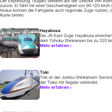
Der Expresszug Tsugaru verkehrt auf der Strecke von Aomo
zurück. Er fährt mit einer Geschwindigkeit von 90-120 km/h
hinaus können die Fahrgäste auch regionale Züge nutzen, d
Küste bieten.
Hayabusa
Die JR-East-Züge Hayabusa erreichen
dem Tohoku-Shinkansen bis zu 320 k
Mehr erfahren
Toki
Toki ist der Joetsu-Shinkansen-Servic
der Tokio mit Niigata verbindet.
Mehr erfahren