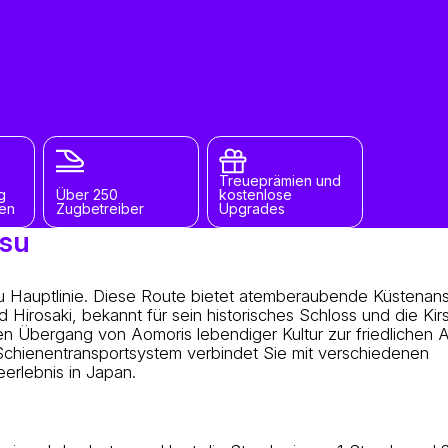
Treueprämien und
g
Über 250
kostenlose
gen
Zugbetreiber
Upgrades
tsu
u Hauptlinie. Diese Route bietet atemberaubende Küstenan
Hirosaki, bekannt für sein historisches Schloss und die Kir
 den Übergang von Aomoris lebendiger Kultur zur friedlichen
 Schienentransportsystem verbindet Sie mit verschiedenen
erlebnis in Japan.