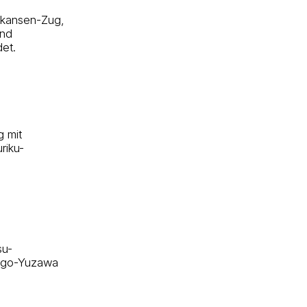
inkansen-Zug,
und
et.
g mit
riku-
su-
higo-Yuzawa