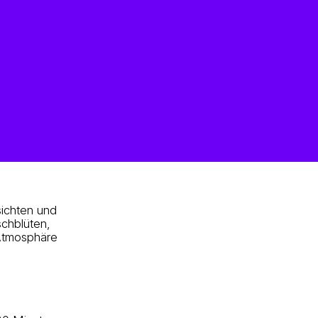
sichten und
schblüten,
 Atmosphäre