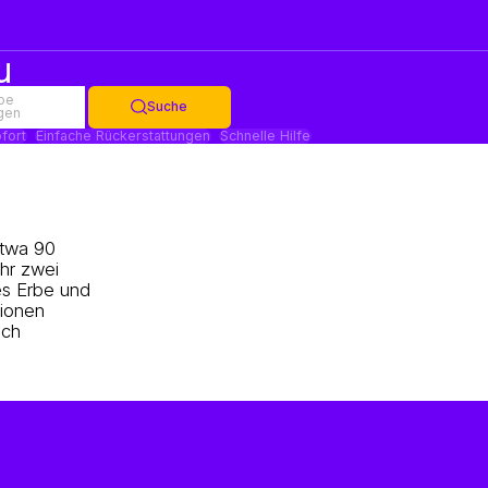
u
be
Suche
gen
fort
Einfache Rückerstattungen
Schnelle Hilfe
etwa 90
ähr zwei
es Erbe und
tionen
ich