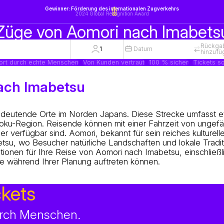
Gewinner: Förderung des internationalen Zugverkehrs
2024 Global Recognition Award
Züge von Aomori nach Imabets
Rückga
1
Datum
hinzufü
ort durch echte Menschen
Von Kunden vertraut
100 % sicher
Tickets so
nach Imabetsu
edeutende Orte im Norden Japans. Diese Strecke umfasst 
ōhoku-Region. Reisende können mit einer Fahrzeit von ungef
erfügbar sind. Aomori, bekannt für sein reiches kulturell
etsu, wo Besucher natürliche Landschaften und lokale Tradi
tionen für Ihre Reise von Aomori nach Imabetsu, einschließl
ie während Ihrer Planung auftreten können.
ckets
durch Menschen.