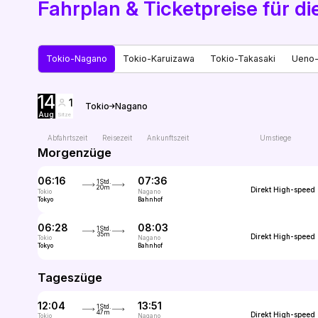
Fahrplan & Ticketpreise für 
Tokio-Nagano
Tokio-Karuizawa
Tokio-Takasaki
Ueno
14
1
Tokio
Nagano
Aug
Sitze
Abfahrtszeit
Reisezeit
Ankunftszeit
Umstiege
Morgenzüge
06:16
07:36
1Std.
20m
Direkt
High-speed
Tokio
Nagano
Tokyo
Bahnhof
06:28
08:03
1Std.
35m
Direkt
High-speed
Tokio
Nagano
Tokyo
Bahnhof
Tageszüge
12:04
13:51
1Std.
47m
Direkt
High-speed
Tokio
Nagano