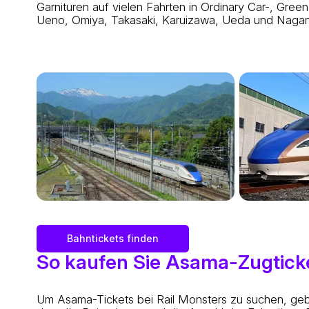
Garnituren auf vielen Fahrten in Ordinary Car-, Gree
Ueno, Omiya, Takasaki, Karuizawa, Ueda und Naga
Bahntickets finden
So kaufen Sie Asama-Zugtick
Um Asama-Tickets bei Rail Monsters zu suchen, ge