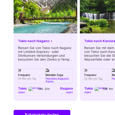
Tokio nach Nagano
Tokio nach Karuiz
Reisen Sie von Tokio nach Nagano
Reisen Sie mit dem
mit Limited-Express- oder
von Tokio nach Kar
Shinkansen-Verbindungen und
besuchen Sie die Sh
besuchen Sie den Zenko-ji-Tempel
Wasserfälle oder e
oder den Jigokudani Snow
historische Einkauf
Monkey Park
Karuizawa Ginza Dor
Frequenz
Beliebte Züge
Frequenz
Be
34 Mal pro Tag
Hakutaka,
Kagayaki,
22 Mal pro Tag
Ha
Asama
Tokio
Nagano
Tokio
1Std. 33m
1Std. 8m
Japan
Japan
Japan
Bahntickets finden