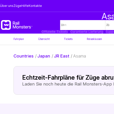
Über uns
Züge
Hilfe
Kontakte
Asa
Offizielle Tickets
Garantierte Lieferung
Supp
Fahrplan
Übersicht
Tickets
Reiseklassen
Countries
/
Japan
/
JR East
/
Asama
Echtzeit-Fahrpläne für Züge abr
Laden Sie noch heute die Rail Monsters-App 