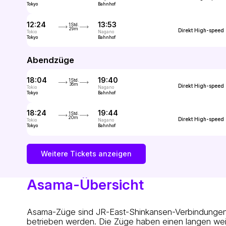
Tokyo
Bahnhof
12:24
13:53
1Std.
29m
Direkt
High-speed
Tokio
Nagano
Tokyo
Bahnhof
Abendzüge
18:04
19:40
1Std.
36m
Direkt
High-speed
Tokio
Nagano
Tokyo
Bahnhof
18:24
19:44
1Std.
20m
Direkt
High-speed
Tokio
Nagano
Tokyo
Bahnhof
Weitere Tickets anzeigen
Asama-Übersicht
Asama-Züge sind JR-East-Shinkansen-Verbindungen,
betrieben werden. Die Züge haben einen langen weiß