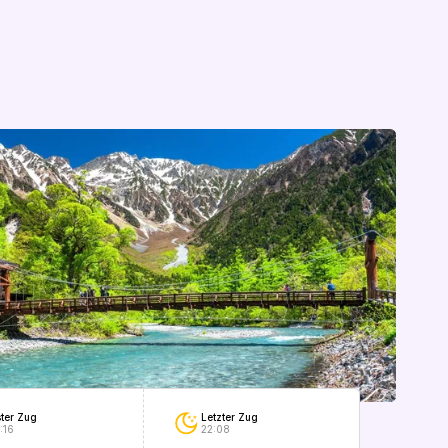
Letzter Zug
ster Zug
22:08
:16