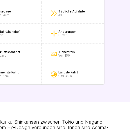
isedauer
Tägliche Abfahrten
td. 33m
34
fahrtsbahnhof
Änderungen
kio
Direct
kunftsbahnhof
Ticketpreis
gano
Von $50
hnellste Fahrt
Längste Fahrt
td. 17m
1Std. 49m
okuriku-Shinkansen zwischen Tokio und Nagano
 dem E7-Design verbunden sind. Innen sind Asama-