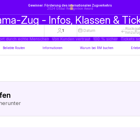
Gewinner: Förderung des internationalen Zugverkehrs
2024 Global Recognition Award
ma-Zug - Infos, Klassen & Tic
Rückga
1
Datum
hinzufü
ort durch echte Menschen
Von Kunden vertraut
100 % sicher
Tickets so
Beliebte Routen
Informationen
Warum bei RM buchen
Erlebn
ufen
herunter