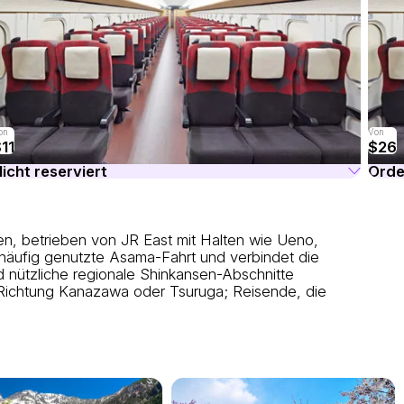
on
Von
11
$26
icht reserviert
Orde
n, betrieben von JR East mit Halten wie Ueno,
 häufig genutzte Asama-Fahrt und verbindet die
nützliche regionale Shinkansen-Abschnitte
 Richtung Kanazawa oder Tsuruga; Reisende, die