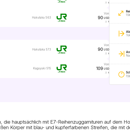
1
Re
von
1S
90
Hakutaka 563
USD
1
Ab
To
von
90
Hakutaka 573
USD
An
1
Na
von
109
Kagayaki 515
USD
Sc
1
1S
 die hauptsächlich mit E7-Reihenzuggarnituren auf dem H
en Körper mit blau- und kupferfarbenen Streifen, die mit