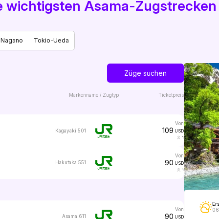
die wichtigsten Asama-Zugstrecken
-Nagano
Tokio-Ueda
Züge suchen
Markenname / Zugtyp
Ticketpreis
von
109
Kagayaki 501
USD
1
von
90
Hakutaka 551
USD
1
Er
von
06
90
Asama 611
USD