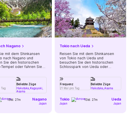
ach Nagano
Tokio nach Ueda
Sie mit dem Shinkansen
Reisen Sie mit dem Shinkansen
o nach Nagano und
von Tokio nach Ueda und
n Sie den historischen
besuchen Sie den historischen
-Tempel oder fahren Sie
Schlosspark von Ueda oder
e gelegenen Togakushi-
erkunden Sie die traditionellen
 und dem Jigokudani
heißen Quellen von Bessho Onsen
Park.
in der Nähe.
Beliebte Züge
Frequenz
Beliebte Züge
 Tag
Hakutaka,
Kagayaki,
21 Mal pro Tag
Hakutaka,
Asama
Asama
Nagano
Tokio
Ueda
1Std. 27m
1Std. 27m
Japan
Japan
Japan