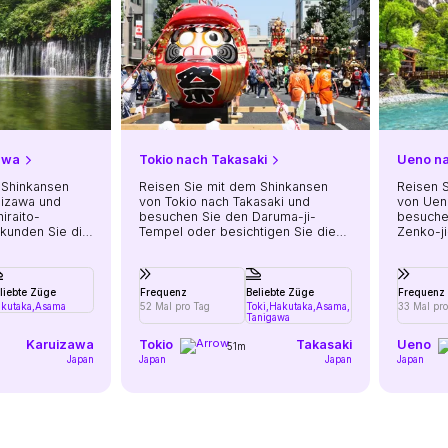
awa
Tokio nach Takasaki
Ueno n
 Shinkansen
Reisen Sie mit dem Shinkansen
Reisen 
uizawa und
von Tokio nach Takasaki und
von Uen
iraito-
besuchen Sie den Daruma-ji-
besuche
rkunden Sie die
Tempel oder besichtigen Sie die
Zenko-ji
sstraße Kyu-
41 Meter hohe Byaku-ei Dai-
zum nah
i.
Kannon-Statue, die über die Stadt
Schrein
blickt.
Monkey 
liebte Züge
Frequenz
Beliebte Züge
Frequenz
kutaka,
Asama
52 Mal pro Tag
Toki,
Hakutaka,
Asama,
33 Mal pro
Tanigawa
Karuizawa
Tokio
Takasaki
Ueno
51m
Japan
Japan
Japan
Japan