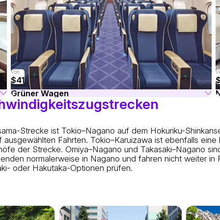
Von
V
$41
$
Grüner Wagen
N
hwindigkeitszugstrecken
sama-Strecke ist Tokio–Nagano auf dem Hokuriku-Shinkanse
 ausgewählten Fahrten. Tokio–Karuizawa ist ebenfalls eine
höfe der Strecke. Omiya–Nagano und Takasaki–Nagano sind 
 enden normalerweise in Nagano und fahren nicht weiter in
aki- oder Hakutaka-Optionen prüfen.