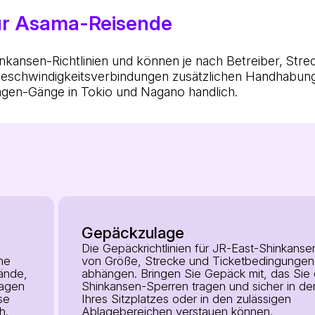
ür Asama-Reisende
kansen-Richtlinien und können je nach Betreiber, Strec
eschwindigkeitsverbindungen zusätzlichen Handhabungsr
gen-Gänge in Tokio und Nagano handlich.
Gepäckzulage
Die Gepäckrichtlinien für JR-East-Shinkans
he
von Größe, Strecke und Ticketbedingungen
ände,
abhängen. Bringen Sie Gepäck mit, das Sie 
Wagen
Shinkansen-Sperren tragen und sicher in d
se
Ihres Sitzplatzes oder in den zulässigen
h.
Ablagebereichen verstauen können.