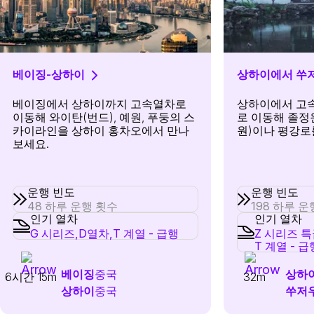
베이징-상하이
상하이에서 쑤
베이징에서 상하이까지 고속열차로
상하이에서 고속
이동해 와이탄(번드), 예원, 푸둥의 스
로 이동해 졸정
카이라인을 상하이 홍차오에서 만나
원)이나 평강로
보세요.
운행 빈도
운행 빈도
48 하루 운행 횟수
198 하루 
인기 열차
인기 열차
G 시리즈,
D열차,
T 계열 - 급행
Z 시리즈 특
T 계열 - 급
베이징
중국
상하
6시간 15m
32m
상하이
중국
쑤저