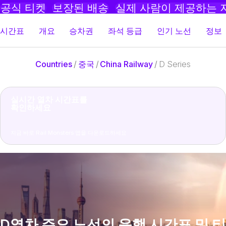
공식 티켓
보장된 배송
실제 사람이 제공하는 
시간표
개요
승차권
좌석 등급
인기 노선
정보
Countries
/
중국
/
China Railway
/
D Series
실시간 열차 시간표를
확인하세요
지금 바로 Rail Monsters 앱을 다운로드하세요
D열차 주요 노선의 운행 시간표 및 티