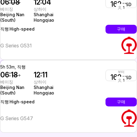
06:08
12:04
162
USD
1
베이징
상하이
Beijing Nan
Shanghai
(South)
Hongqiao
High-speed
구매
직행
G Series G531
5h 53m, 직행
부터
06:18
12:11
162
USD
1
베이징
상하이
Beijing Nan
Shanghai
(South)
Hongqiao
High-speed
구매
직행
G Series G547