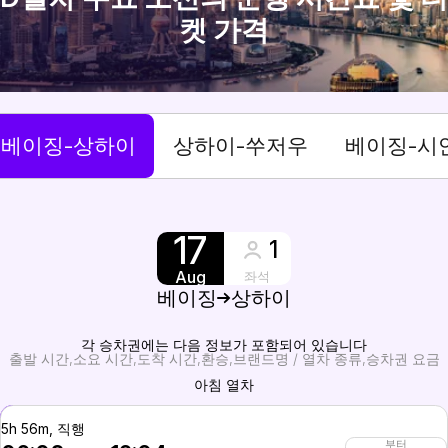
켓 가격
베이징-상하이
상하이-쑤저우
베이징-시
17
1
Aug
좌석
베이징
상하이
각 승차권에는 다음 정보가 포함되어 있습니다
출발 시간
소요 시간
도착 시간
환승
브랜드명 / 열차 종류
승차권 요금
아침 열차
5h 56m, 직행
부터