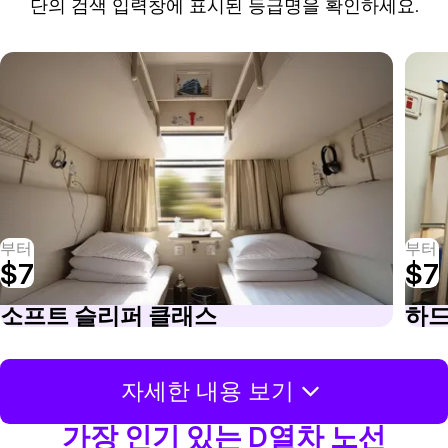
단의 검색 입력창에 표시된 등급명을 확인하세요.
부터
부터
$7
$7
소프트 슬리퍼 클래스
하드
자세한 내용 보기
가장 인기 있는 D열차 노선