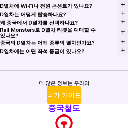
D열차에 Wi‑Fi나 전원 콘센트가 있나요?
중국철도 D열차의 탑승 편의시설은 열차 편성, 노선, 제작
D열차는 어떻게 탑승하나요?
D열차 승객은 보안검색, 승차권 확인, 승강장 접근을 위
왜 중국에서 D열차를 선택하나요?
Rail Monsters로 D열차 티켓을 예매할 수
D열차는 중국철도 노선에서 가장 빠른 G열차는 아니지만
있나요?
네, Rail Monsters는 중국 내 일부 D열차 티켓의 
중국의 D열차는 어떤 종류의 열차인가요?
D열차는 빠른 도시 간 및 장거리 서비스를 위해 운행되는 
D열차에는 어떤 좌석 등급이 있나요?
대부분의 D열차는 2등석과 1등석 지정좌석을 제공합니다.
더 많은 정보는 우리의
국가 가이드
중국철도