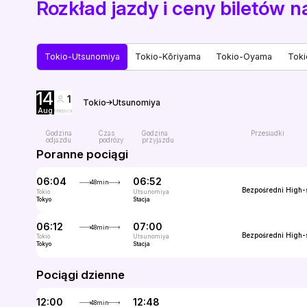
Rozkład jazdy i ceny biletów 
Tokio-Utsunomiya
Tokio-Kōriyama
Tokio-Oyama
Toki
14
1
Tokio
Utsunomiya
Aug
Miejsca
Godzina
Czas
Godzina
Przesiadki
odjazdu
podróży
przyjazdu
Poranne pociągi
06:04
06:52
48min
Bezpośredni
High-
Tokio
Utsunomiya
Tokyo
Stacja
06:12
07:00
48min
Bezpośredni
High-
Tokio
Utsunomiya
Tokyo
Stacja
Pociągi dzienne
12:00
12:48
48min