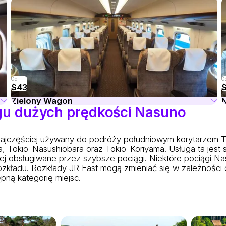
Od
O
$43
Zielony Wagon
ągu dużych prędkości Nasuno
ajczęściej używany do podróży południowym korytarzem To
 Tokio–Nasushiobara oraz Tokio–Koriyama. Usługa ta jest
iej obsługiwane przez szybsze pociągi. Niektóre pociągi N
 rozkładu. Rozkłady JR East mogą zmieniać się w zależności
pną kategorię miejsc.