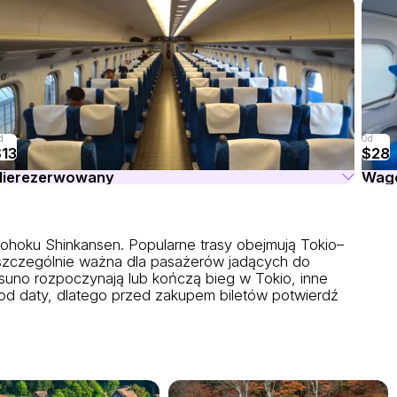
d
Od
$13
$28
Nierezerwowany
Wag
hoku Shinkansen. Popularne trasy obejmują Tokio–
 szczególnie ważna dla pasażerów jadących do
asuno rozpoczynają lub kończą bieg w Tokio, inne
 od daty, dlatego przed zakupem biletów potwierdź