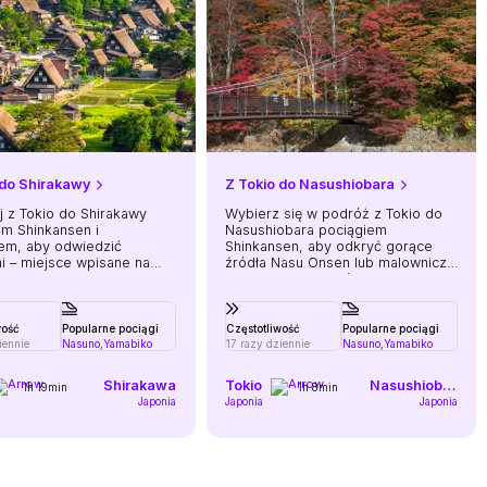
 do Shirakawy
Z Tokio do Nasushiobara
j z Tokio do Shirakawy
Wybierz się w podróż z Tokio do
em Shinkansen i
Nasushiobara pociągiem
em, aby odwiedzić
Shinkansen, aby odkryć gorące
i – miejsce wpisane na
źródła Nasu Onsen lub malownicze
iatowego dziedzictwa
szlaki piesze na górze Nasu-dake.
– lub odkryć tradycyjne
ssho-zukkuri.
wość
Popularne pociągi
Częstotliwość
Popularne pociągi
iennie
Nasuno,
Yamabiko
17 razy dziennie
Nasuno,
Yamabiko
Shirakawa
Tokio
Nasushiobara
1h 19min
1h 8min
Japonia
Japonia
Japonia