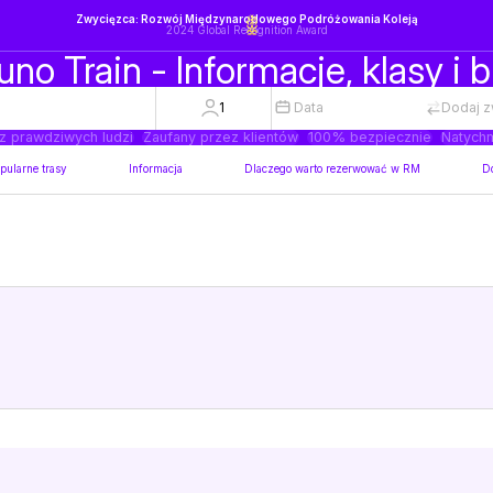
Zwycięzca: Rozwój Międzynarodowego Podróżowania Koleją
2024 Global Recognition Award
no Train - Informacje, klasy i b
1
Data
Dodaj z
z prawdziwych ludzi
Zaufany przez klientów
100% bezpiecznie
Natychm
pularne trasy
Informacja
Dlaczego warto rezerwować w RM
D