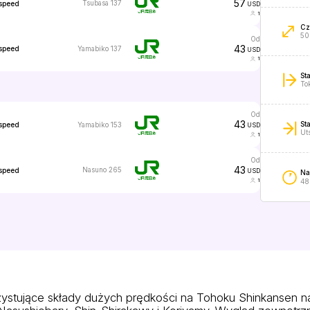
57
Tsubasa 137
speed
USD
1
Cz
50
od
43
Yamabiko 137
speed
USD
1
St
To
od
43
St
Yamabiko 153
speed
USD
Ut
1
od
43
Nasuno 265
speed
USD
Na
1
48
ystujące składy dużych prędkości na Tohoku Shinkansen na 