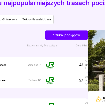
na najpopularniejszych trasach po
o-Shirakawa
Tokio-Nasushiobara
Szukaj pociągów
Nazwa marki / Typ pociągu
Cena biletu
od
43
Yamabiko 51
speed
USD
1
od
57
Tsubasa 121
speed
USD
1
Pi
06
od