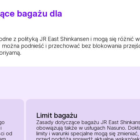
ące bagażu dla
e z polityką JR East Shinkansen i mogą się różnić w za
y można podnieść i przechować bez blokowania przejś
oriyamą.
Limit bagażu
go
Zasady dotyczące bagażu JR East Shinkan
i
obowiązują także w usługach Nasuno. Dokł
ci od
limity i warunki specjalne mogą się zmieniać,
iem
przed podróżą sprawdź aktualne wskazówk