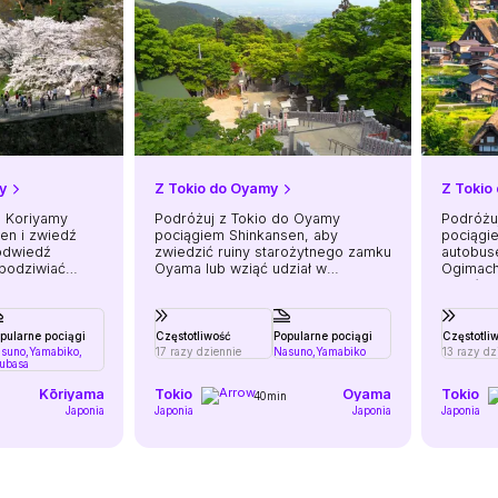
y
Z Tokio do Oyamy
Z Tokio
o Koriyamy
Podróżuj z Tokio do Oyamy
Podróżu
en i zwiedź
pociągiem Shinkansen, aby
pociągi
 odwiedź
zwiedzić ruiny starożytnego zamku
autobus
 podziwiać
Oyama lub wziąć udział w
Ogimach
y Fukushima.
tradycyjnych letnich festiwalach
listę św
Oyamanuma.
UNESCO 
domy ga
pularne pociągi
Częstotliwość
Popularne pociągi
Częstotli
suno,
Yamabiko,
17 razy dziennie
Nasuno,
Yamabiko
13 razy dz
ubasa
Kōriyama
Tokio
Oyama
Tokio
40min
Japonia
Japonia
Japonia
Japonia