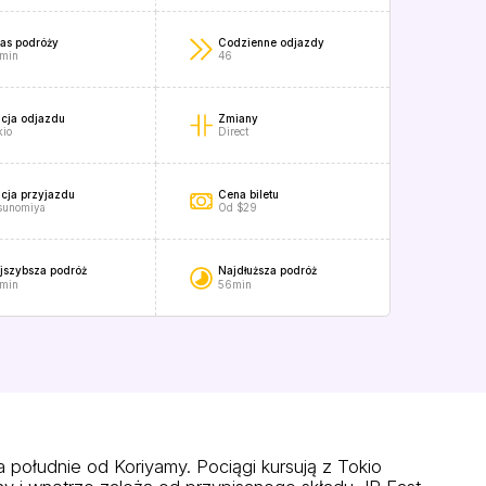
as podróży
Codzienne odjazdy
min
46
acja odjazdu
Zmiany
kio
Direct
acja przyjazdu
Cena biletu
sunomiya
Od $29
jszybsza podróż
Najdłuższa podróż
min
56min
południe od Koriyamy. Pociągi kursują z Tokio