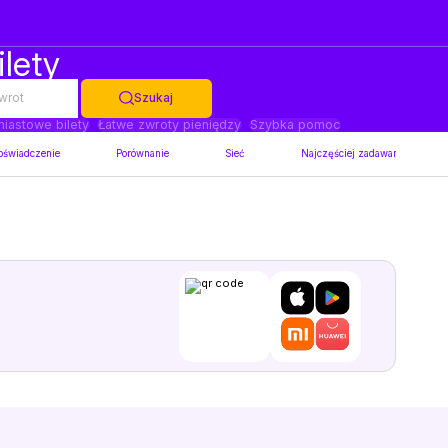
ilety
wrot
Szukaj
iastowe bilety
Łatwe zwroty pieniędzy
Szybka pomoc
oświadczenie
Porównanie
Sieć
Najczęściej zadawane pytania