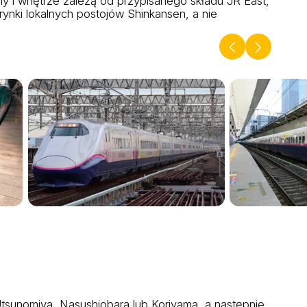
y i wnętrze zależą od przypisanego składu JR East,
rynki lokalnych postojów Shinkansen, a nie
Utsunomiya, Nasushiobara lub Koriyama, a następnie