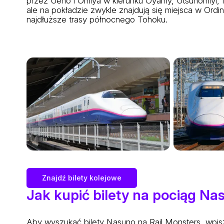
przez Ueno i Omiya w kierunku Oyamy, Utsunomiyi, 
ale na pokładzie zwykle znajdują się miejsca w Ordi
najdłuższe trasy północnego Tohoku.
Znajdź bilety kolejowe
Jak kupić bilety na pociąg Na
Aby wyszukać bilety Nasuno na Rail Monsters, wpisz