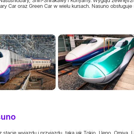
Nasushiobary, Shin-Shirakawy i Koriyamy. Wygląd zewnętrzn
nary Car oraz Green Car w wielu kursach. Nasuno obsługuje 
suno
 stację wyjazdu i przyjazdu, taką jak Tokio, Ueno, Omiya, 