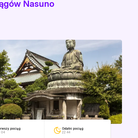
ciągów Nasuno
Ostatni pociąg
erwszy pociąg
22:44
:04