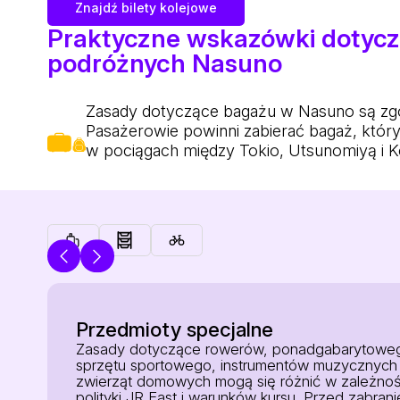
Znajdź bilety kolejowe
Praktyczne wskazówki dotycz
podróżnych Nasuno
Zasady dotyczące bagażu w Nasuno są zgodn
Pasażerowie powinni zabierać bagaż, któr
w pociągach między Tokio, Utsunomiyą i K
Przedmioty specjalne
Zasady dotyczące rowerów, ponadgabarytowe
sprzętu sportowego, instrumentów muzycznych 
zwierząt domowych mogą się różnić w zależnoś
polityki JR East i warunków kursu. Przed zabran