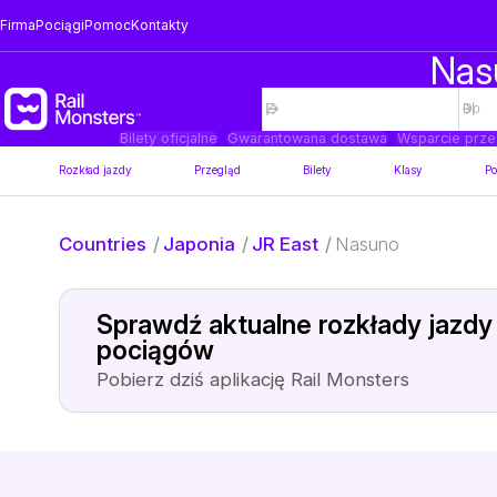
Firma
Pociągi
Pomoc
Kontakty
Nasu
Bilety oficjalne
Gwarantowana dostawa
Wsparcie prze
Rozkład jazdy
Przegląd
Bilety
Klasy
Po
Countries
/
Japonia
/
JR East
/
Nasuno
Sprawdź aktualne rozkłady jazdy
pociągów
Pobierz dziś aplikację Rail Monsters