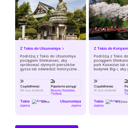
Z Tokio do Utsunomiya
Z Tokio do Koriyam
Podróżuj z Tokio do Utsunomiya
Podróżuj z Tokio d
pociągiem Shinkansen, aby
pociągiem Shinkans
spróbować słynnych pierożków
park Kaiseizan lub
gyoza lub odwiedzić historyczne
budynek Big-i, aby
sanktuaria i świątynie w pobliskim
panoramę prefektur
Nikko.
Częstotliwość
Popularne pociągi
Częstotliwość
Po
46 razy dziennie
Nasuno,
Yamabiko,
41 razy dziennie
Na
Tsubasa
Ts
Tokio
Utsunomiya
Tokio
50min
1h 22min
Japonia
Japonia
Japonia