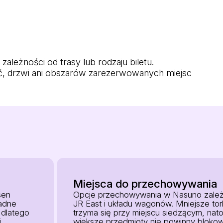
leżności od trasy lub rodzaju biletu.
ć, drzwi ani obszarów zarezerwowanych miejsc
Miejsca do przechowywania
sen
Opcje przechowywania w Nasuno zależ
adne
JR East i układu wagonów. Mniejsze to
 dlatego
trzyma się przy miejscu siedzącym, nato
i
większe przedmioty nie powinny blokow