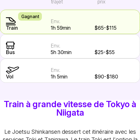
trajet
prix
Gagnant
Env.
Train
1h 59min
$65-$115
Env.
Bus
5h 30min
$25-$55
Env.
Vol
1h 5min
$90-$180
Train à grande vitesse de Tokyo à
Niigata
Le Joetsu Shinkansen dessert cet itinéraire avec les
services Toki et Tanigawa. Le train Toki est l'option la