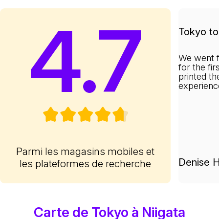
4.7
Tokyo to 
We went f
for the fi
printed th
experienc
Parmi les magasins mobiles et
Denise H
les plateformes de recherche
Carte de Tokyo à Niigata