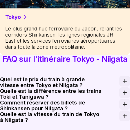
Tokyo
Le plus grand hub ferroviaire du Japon, reliant les
corridors Shinkansen, les lignes régionales JR
East et les services ferroviaires aéroportuaires
dans toute la zone métropolitaine.
FAQ sur l'itinéraire Tokyo - Niigata
Quel est le prix du train à grande
vitesse entre Tokyo et Niigata ?
Quelle est la différence entre les trains
Un aller simple pour le Shinkansen de Tokyo à Niigata 
Toki et Tanigawa ?
Comment réserver des billets de
Le Toki est le service principal parcourant toute la li
Shinkansen pour Niigata ?
Quelle est la vitesse du train de Tokyo
Les billets peuvent être réservés sur le site Web ou les
à Niigata ?
Le Joetsu Shinkansen circule à des vitesses allant jusqu