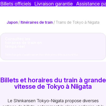
Billets officiels
Livraison garantie
Assistance p
Japon
/
Itinéraires de train
/
Trains de Tokyo à Niigata
Consultez les
horaires de train en
temps réel
Téléchargez l'application Rail Monsters dès aujourd'hui
Billets et horaires du train à grande
vitesse de Tokyo à Niigata
Le Shinkansen Tokyo-Niigata propose diverses