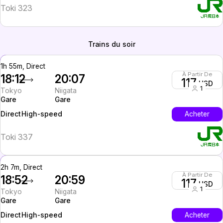
Toki 323
Trains du soir
1h 55m, Direct
À Partir De
18:12
20:07
117
USD
1
Tokyo
Niigata
Gare
Gare
High-speed
Acheter
Direct
Toki 337
2h 7m, Direct
À Partir De
18:52
20:59
117
USD
1
Tokyo
Niigata
Gare
Gare
High-speed
Acheter
Direct