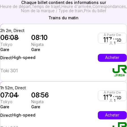
Chaque billet contient des informations sur
Heure de départ
Temps de trajet
Heure d'arrivée
Correspondances
Nom de la marque / Type de train
Prix du billet
Trains du matin
2h 2m, Direct
À Partir De
06:08
08:10
117
USD
1
Tokyo
Niigata
Gare
Gare
High-speed
Acheter
Direct
Toki 301
1h 52m, Direct
À Partir De
07:04
08:56
117
USD
1
Tokyo
Niigata
Gare
Gare
High-speed
Acheter
Direct