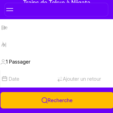
Trains de Tokyo à Niigata
1
Passager
Date
Ajouter un retour
Recherche